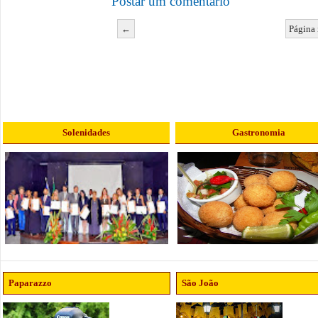
Postar um comentário
←
Página 
Solenidades
Gastronomia
Paparazzo
São João