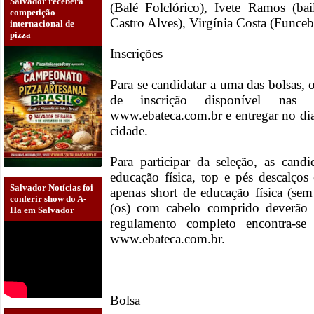
Salvador receberá
(Balé Folclórico), Ivete Ramos (ba
competição
Castro Alves), Virgínia Costa (Funceb
internacional de
pizza
Inscrições
Para se candidatar a uma das bolsas, 
de inscrição disponível nas
www.ebateca.com.br e entregar no dia 
cidade.
Para participar da seleção, as cand
educação física, top e pés descalço
Salvador Notícias foi
apenas short de educação física (sem
conferir show do A-
(os) com cabelo comprido deverão
Ha em Salvador
regulamento completo encontra-se 
www.ebateca.com.br.
Bolsa