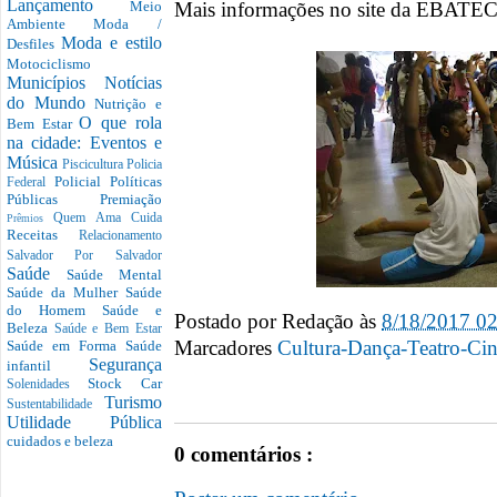
Lançamento
Mais informações no site da EBATE
Meio
Ambiente
Moda /
Moda e estilo
Desfiles
Motociclismo
Municípios
Notícias
do Mundo
Nutrição e
O que rola
Bem Estar
na cidade: Eventos e
Música
Piscicultura
Policia
Policial
Políticas
Federal
Públicas
Premiação
Quem Ama Cuida
Prêmios
Receitas
Relacionamento
Salvador Por Salvador
Saúde
Saúde Mental
Saúde da Mulher
Saúde
do Homem
Saúde e
Postado por
Redação
às
8/18/2017 0
Beleza
Saúde e Bem Estar
Marcadores
Cultura-Dança-Teatro-Ci
Saúde em Forma
Saúde
Segurança
infantil
Stock Car
Solenidades
Turismo
Sustentabilidade
Utilidade Pública
cuidados e beleza
0 comentários :