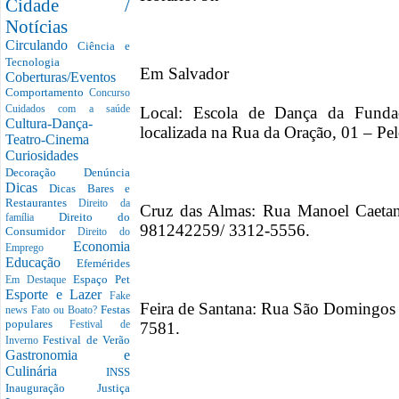
Cidade /
Notícias
Circulando
Ciência e
Tecnologia
Em Salvador
Coberturas/Eventos
Comportamento
Concurso
Local: Escola de Dança da Funda
Cuidados com a saúde
Cultura-Dança-
localizada na Rua da Oração, 01 – Pe
Teatro-Cinema
Curiosidades
Decoração
Denúncia
Dicas
Dicas Bares e
Restaurantes
Direito da
Cruz das Almas: Rua Manoel Caetan
Direito do
família
981242259/ 3312-5556.
Consumidor
Direito do
Economia
Emprego
Educação
Efemérides
Espaço Pet
Em Destaque
Esporte e Lazer
Fake
Feira de Santana: Rua São Domingos 4
Festas
news
Fato ou Boato?
populares
7581.
Festival de
Festival de Verão
Inverno
Gastronomia e
Culinária
INSS
Inauguração
Justiça