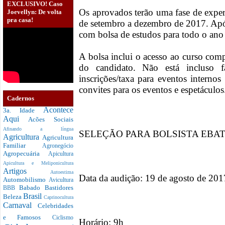
EXCLUSIVO! Caso
Os aprovados terão uma fase de exper
Joevellyn: De volta
pra casa!
de setembro a dezembro de 2017. Após
com bolsa de estudos para todo o ano
A bolsa inclui o acesso ao curso comp
do candidato. Não está incluso fa
inscrições/taxa para eventos interno
convites para os eventos e espetáculos
Cadernos
Acontece
3a. Idade
Aqui
Acões Sociais
Afinando a língua
SELEÇÃO PARA BOLSISTA EBA
Agricultura
Agricultura
Familiar
Agronegócio
Agropecuária
Apicultura
Apicultura e Meliponicultura
Artigos
Autoestima
Data da audição: 19 de agosto de 201
Automobilismo
Avicultura
Babado
Bastidores
BBB
Brasil
Beleza
Caprinocultura
Carnaval
Celebridades
e Famosos
Ciclismo
Horário: 9h