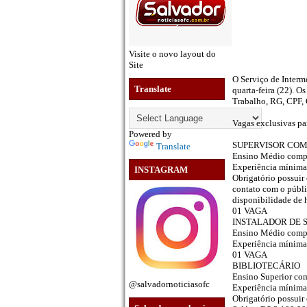
Visite o novo layout do
Site
O Serviço de Interm
Translate
quarta-feira (22). O
Trabalho, RG, CPF, 
Vagas exclusivas pa
Powered by
SUPERVISOR CO
Translate
Ensino Médio comp
Experiência mínima 
INSTAGRAM
Obrigatório possuir
contato com o públi
disponibilidade de 
01 VAGA
INSTALADOR DE 
Ensino Médio comp
Experiência mínima 
01 VAGA
BIBLIOTECÁRIO
Ensino Superior co
@salvadornoticiasofc
Experiência mínima 
Obrigatório possuir