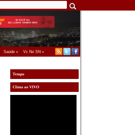
Saúde »
Vc No SN »
Tempo
Clima ao VIVO