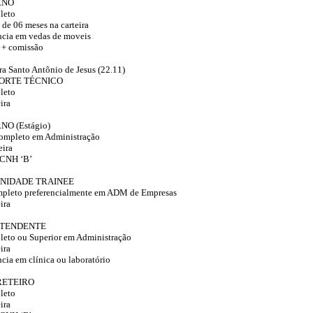
RNO
leto
de 06 meses na carteira
ncia em vedas de moveis
 + comissão
ra Santo Antônio de Jesus (22.11)
PORTE TÉCNICO
leto
ira
O (Estágio)
completo em Administração
eira
r CNH ‘B’
UNIDADE TRAINEE
mpleto preferencialmente em ADM de Empresas
ira
ATENDENTE
eto ou Superior em Administração
ira
cia em clínica ou laboratório
RETEIRO
leto
ira