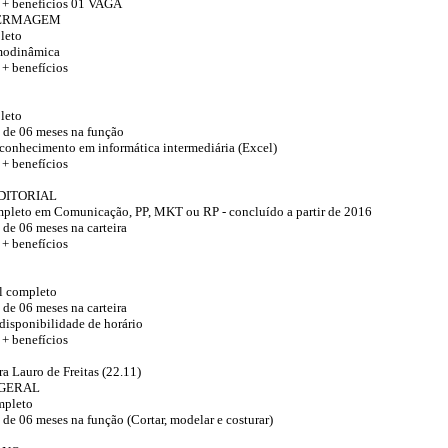
0 + benefícios 01 VAGA
FERMAGEM
leto
modinâmica
 + benefícios
leto
 de 06 meses na função
 conhecimento em informática intermediária (Excel)
 + benefícios
DITORIAL
mpleto em Comunicação, PP, MKT ou RP - concluído a partir de 2016
de 06 meses na carteira
 + benefícios
l completo
de 06 meses na carteira
 disponibilidade de horário
 + benefícios
a Lauro de Freitas (22.11)
 GERAL
mpleto
de 06 meses na função (Cortar, modelar e costurar)