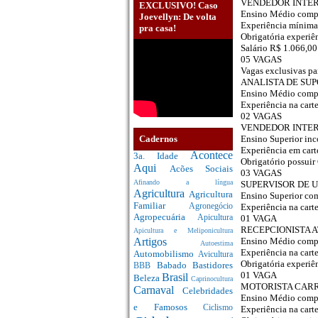
VENDEDOR INTE
EXCLUSIVO! Caso
Ensino Médio comp
Joevellyn: De volta
Experiência mínima 
pra casa!
Obrigatória experiê
Salário R$ 1.066,00
05 VAGAS
Vagas exclusivas pa
ANALISTA DE SU
Ensino Médio comp
Experiência na carte
02 VAGAS
VENDEDOR INTERN
Cadernos
Ensino Superior in
Experiência em cart
Acontece
3a. Idade
Obrigatório possui
Aqui
Acões Sociais
03 VAGAS
Afinando a língua
SUPERVISOR DE 
Agricultura
Agricultura
Ensino Superior co
Familiar
Experiência na carte
Agronegócio
Agropecuária
01 VAGA
Apicultura
RECEPCIONISTA 
Apicultura e Meliponicultura
Ensino Médio compl
Artigos
Autoestima
Experiência na carte
Automobilismo
Avicultura
Obrigatória experiên
Babado
Bastidores
BBB
01 VAGA
Brasil
Beleza
Caprinocultura
MOTORISTA CAR
Carnaval
Celebridades
Ensino Médio comp
e Famosos
Ciclismo
Experiência na carte