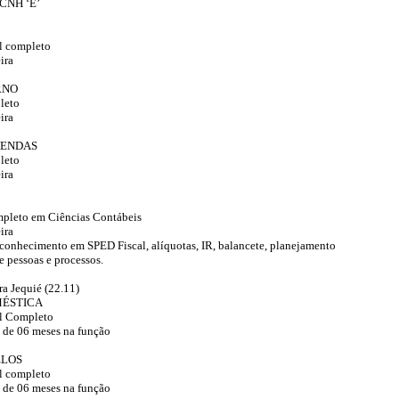
 CNH ‘E’
l completo
ira
RNO
leto
ira
VENDAS
leto
ira
mpleto em Ciências Contábeis
ira
 conhecimento em SPED Fiscal, alíquotas, IR, balancete, planejamento
de pessoas e processos.
ra Jequié (22.11)
ÉSTICA
l Completo
 de 06 meses na função
ÊLOS
l completo
 de 06 meses na função