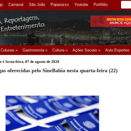
gs
Carnaval
São João
Paparazzo
Youtube
Portfólio
Colunas »
Gastronomia »
Cultura »
Ações Sociais »
Auto Esportes
e é
Sexta-feira, 07 de agosto de 2026
as oferecidas pelo SineBahia nesta quarta-feira (22)