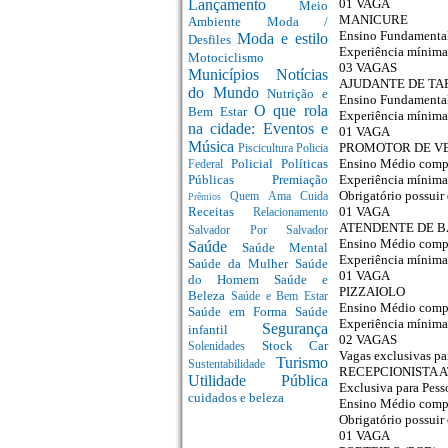
01 VAGA
Lançamento
Meio
MANICURE
Ambiente
Moda /
Ensino Fundamenta
Moda e estilo
Desfiles
Experiência mínima
Motociclismo
03 VAGAS
Municípios
Notícias
AJUDANTE DE TA
do Mundo
Nutrição e
Ensino Fundamenta
O que rola
Bem Estar
Experiência mínima
na cidade: Eventos e
01 VAGA
Música
PROMOTOR DE V
Piscicultura
Policia
Ensino Médio comp
Policial
Políticas
Federal
Experiência mínima
Públicas
Premiação
Obrigatório possuir
Quem Ama Cuida
Prêmios
01 VAGA
Receitas
Relacionamento
ATENDENTE DE 
Salvador Por Salvador
Ensino Médio comp
Saúde
Saúde Mental
Experiência mínima
Saúde da Mulher
Saúde
01 VAGA
do Homem
Saúde e
PIZZAIOLO
Beleza
Saúde e Bem Estar
Ensino Médio comp
Saúde em Forma
Saúde
Experiência mínima
Segurança
infantil
02 VAGAS
Stock Car
Solenidades
Vagas exclusivas par
Turismo
Sustentabilidade
RECEPCIONISTA 
Utilidade Pública
Exclusiva para Pess
cuidados e beleza
Ensino Médio comp
Obrigatório possuir
01 VAGA