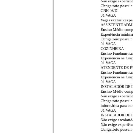
Não exige experiên
Obrigatório possuir
CNH ‘A/D’
01 VAGA
Vagas exclusivas p
ASSISTENTE ADM
Ensino Médio comp
Experiência mínima
Obrigatório possuir
01 VAGA
COZINHEIRA
Ensino Fundamenta
Experiência na fun
01 VAGA
ATENDENTE DE P
Ensino Fundamenta
Experiência na fun
01 VAGA
INSTALADOR DE 
Ensino Médio comp
Não exige experiên
Obrigatório possuir
informática para co
01 VAGA
INSTALADOR DE 
Não exige escolarid
Não exige experiên
Obrigatório possuir