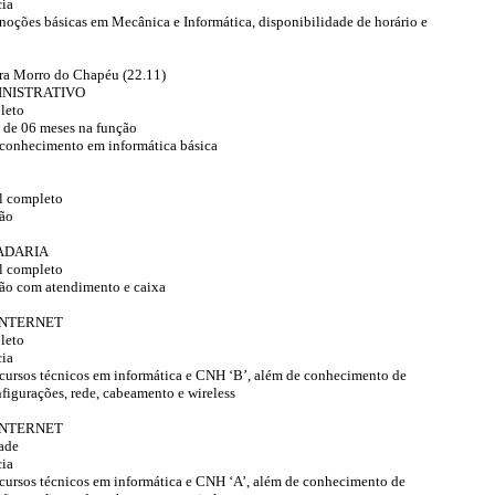
cia
 noções básicas em Mecânica e Informática, disponibilidade de horário e
ara Morro do Chapéu (22.11)
INISTRATIVO
leto
 de 06 meses na função
 conhecimento em informática básica
l completo
ção
ADARIA
l completo
ção com atendimento e caixa
INTERNET
leto
cia
 cursos técnicos em informática e CNH ‘B’, além de conhecimento de
nfigurações, rede, cabeamento e wireless
INTERNET
ade
cia
 cursos técnicos em informática e CNH ‘A’, além de conhecimento de