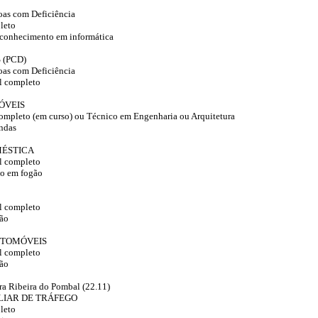
oas com Deficiência
leto
 conhecimento em informática
 (PCD)
oas com Deficiência
l completo
ÓVEIS
ompleto (em curso) ou Técnico em Engenharia ou Arquitetura
ndas
ÉSTICA
l completo
no em fogão
l completo
ção
UTOMÓVEIS
l completo
ção
ra Ribeira do Pombal (22.11)
LIAR DE TRÁFEGO
leto