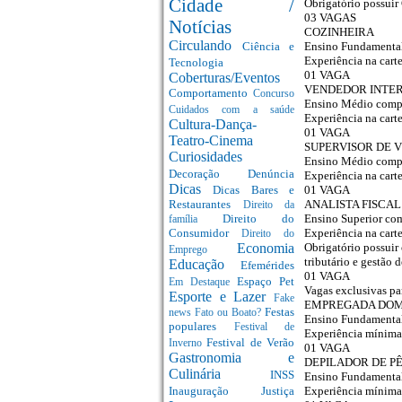
Cidade /
Obrigatório possuir
03 VAGAS
Notícias
COZINHEIRA
Circulando
Ensino Fundamenta
Ciência e
Experiência na carte
Tecnologia
01 VAGA
Coberturas/Eventos
VENDEDOR INTE
Comportamento
Concurso
Ensino Médio comp
Cuidados com a saúde
Experiência na carte
Cultura-Dança-
01 VAGA
Teatro-Cinema
SUPERVISOR DE 
Curiosidades
Ensino Médio comp
Decoração
Denúncia
Experiência na carte
Dicas
01 VAGA
Dicas Bares e
ANALISTA FISCAL
Restaurantes
Direito da
Ensino Superior co
Direito do
família
Experiência na carte
Consumidor
Direito do
Obrigatório possuir
Economia
Emprego
tributário e gestão 
Educação
Efemérides
01 VAGA
Espaço Pet
Em Destaque
Vagas exclusivas pa
Esporte e Lazer
Fake
EMPREGADA DOM
Festas
news
Fato ou Boato?
Ensino Fundamenta
populares
Festival de
Experiência mínima
Festival de Verão
Inverno
01 VAGA
Gastronomia e
DEPILADOR DE P
Culinária
INSS
Ensino Fundamenta
Experiência mínima
Inauguração
Justiça