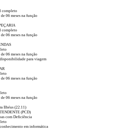
l completo
 de 06 meses na função
PEÇARIA
l completo
 de 06 meses na função
ENDAS
leto
 de 06 meses na função
 disponibilidade para viagem
BAR
leto
 de 06 meses na função
leto
 de 06 meses na função
a Ilhéus (22.11)
ATENDENTE (PCD)
oas com Deficiência
leto
 conhecimento em informática