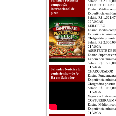
Salvador receberá
Salário R$ 2.190,0
competição
TÉCNICO DE EN
internacional de
Ensino Médio comp
pizza
Experiência em He
Salário R$ 1.691,47
02 VAGAS
LEILOEIRO
Ensino Médio comp
Experiência mínima
Obrigatório possuir
Salário R$ 2.000,00
01 VAGA
ASSISTENTE DE E
Ensino Superior co
Experiência mínima 
Salário R$ 1.586,00
01 VAGA
Salvador Notícias foi
CHARQUEADOR
conferir show do A-
Ensino Fundamenta
Ha em Salvador
Experiência mínima 
Obrigatório possuir
Salário R$ 1.082,00
01 VAGA
Vagas exclusivas par
COSTUREIRA EM
Ensino Médio inco
Experiência mínima 
01 VAGA