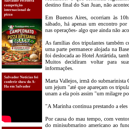
Salvador receberá
destino final do San Juan, não aconte
competição
internacional de
pizza
Em Buenos Aires, ocorriam às 10h 
sábado, há apenas um encontro por 
nas operações- algo que ainda não aco
As famílias dos tripulantes também 
uma parte permanece alojada na Base
foi deslocada ao Hotel Antártida, ta
Muitos decidiram voltar para su
informações.
Salvador Notícias foi
Marta Vallejos, irmã do submarinista 
conferir show do A-
um jejum "até que apareçam os tripula
Ha em Salvador
unam a ela pois assim "um milagre po
"A Marinha continua prestando a eles 
Por causa do mau tempo, com ventos
do minisubmarino americano ao fund