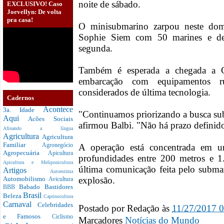
noite de sábado.
EXCLUSIVO! Caso
Joevellyn: De volta
pra casa!
O minisubmarino zarpou neste do
Sophie Siem com 50 marines e de
segunda.
Também é esperada a chegada a 
embarcação com equipamentos ru
considerados de última tecnologia.
Cadernos
Acontece
3a. Idade
"Continuamos priorizando a busca su
Aqui
Acões Sociais
afirmou Balbi. "Não há prazo definid
Afinando a língua
Agricultura
Agricultura
Familiar
A operação está concentrada em
Agronegócio
Agropecuária
Apicultura
profundidades entre 200 metros e 1
Apicultura e Meliponicultura
última comunicação feita pelo submar
Artigos
Autoestima
explosão.
Automobilismo
Avicultura
Babado
Bastidores
BBB
Brasil
Beleza
Caprinocultura
Carnaval
Celebridades
Postado por
Redação
às
11/27/2017 
e Famosos
Ciclismo
Marcadores
Notícias do Mundo