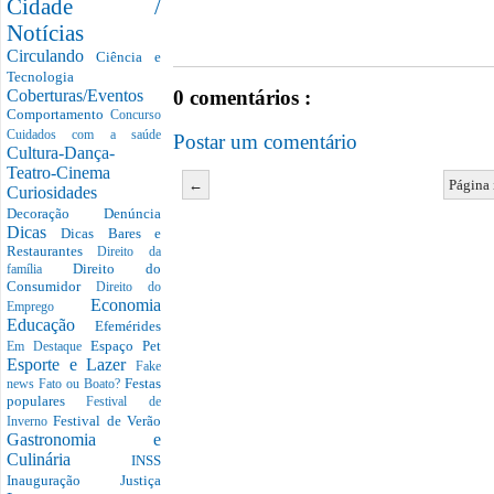
Cidade /
Notícias
Circulando
Ciência e
Tecnologia
0 comentários :
Coberturas/Eventos
Comportamento
Concurso
Cuidados com a saúde
Postar um comentário
Cultura-Dança-
Teatro-Cinema
←
Página 
Curiosidades
Decoração
Denúncia
Dicas
Dicas Bares e
Restaurantes
Direito da
Direito do
família
Consumidor
Direito do
Economia
Emprego
Educação
Efemérides
Espaço Pet
Em Destaque
Esporte e Lazer
Fake
Festas
news
Fato ou Boato?
populares
Festival de
Festival de Verão
Inverno
Gastronomia e
Culinária
INSS
Inauguração
Justiça