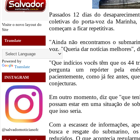
Passados 12 dias do desaparecimen
coletivas do porta-voz da Marinha,
Visite o novo layout do
começam a ficar repetitivas.
Site
Translate
"Ainda não encontramos o submarin
voz. "Queria dar notícias melhores", d
Powered by
"Que indícios vocês têm que os 44 tr
Translate
pergunta um repórter pela ené
pacientemente, como já fez antes, que 
INSTAGRAM
conjecturas.
Em outro momento, diz que "que ten
possam estar em uma situação de sob
que isso seria.
Com a escassez de informações, ape
@salvadornoticiasofc
busca e resgate do submarino, o
reduzidos. O que acontecia regularm