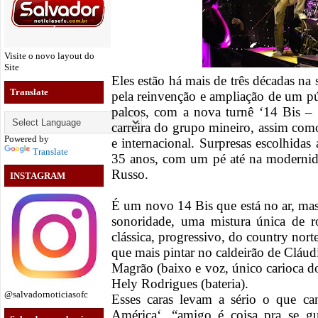
Visite o novo layout do
Site
Eles estão há mais de três décadas na 
Translate
pela reinvenção e ampliação de um p
palcos, com a nova turnê ‘14 Bis – 
carreira do grupo mineiro, assim com
Powered by
e internacional. Surpresas escolhidas
Translate
35 anos, com um pé até na modernid
Russo.
INSTAGRAM
É um novo 14 Bis que está no ar, mas s
sonoridade, uma mistura única de 
clássica, progressivo, do country nort
que mais pintar no caldeirão de Cláudi
Magrão (baixo e voz, único carioca d
Hely Rodrigues (bateria).
@salvadornoticiasofc
Esses caras levam a sério o que c
América‘, “amigo é coisa pra se gu