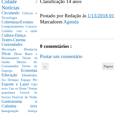
Cidade /
Classificação 14 anos
Notícias
Circulando
Ciência e
Postado por
Redação
às
1/13/2018 0
Tecnologia
Marcadores
Agenda
Coberturas/Eventos
Comportamento
Concurso
Cuidados com a saúde
Cultura-Dança-
Teatro-Cinema
Curiosidades
0 comentários :
Decoração
Denúncia
Dicas
Dicas Bares e
Postar um comentário
Restaurantes
Direito da
Direito do
família
Consumidor
←
Página 
Direito do
Economia
Emprego
Educação
Efemérides
Espaço Pet
Em Destaque
Esporte e Lazer
Fake
Festas
news
Fato ou Boato?
populares
Festival de
Festival de Verão
Inverno
Gastronomia e
Culinária
INSS
Inauguração
Justiça