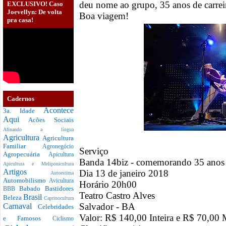
deu nome ao grupo, 35 anos de carrei
EXCLUSIVO! Caso
Joevellyn: De volta
Boa viagem!
pra casa!
Cadernos
Acontece
3a. Idade
Aqui
Acões Sociais
Afinando a língua
Agricultura
Agricultura
Familiar
Agronegócio
Serviço
Agropecuária
Apicultura
Banda 14biz - comemorando 35 anos
Apicultura e Meliponicultura
Artigos
Dia 13 de janeiro 2018
Autoestima
Automobilismo
Avicultura
Horário 20h00
Babado
Bastidores
BBB
Teatro Castro Alves
Brasil
Beleza
Caprinocultura
Salvador - BA
Carnaval
Celebridades
Valor: R$ 140,00 Inteira e R$ 70,00 
e Famosos
Ciclismo