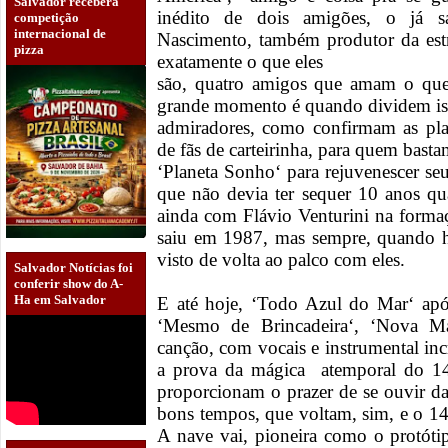
Salvador receberá
inédito de dois amigões, o já 
competição
internacional de
Nascimento, também produtor da estr
pizza
exatamente o que eles
são, quatro amigos que amam o que 
grande momento é quando dividem is
admiradores, como confirmam as plat
de fãs de carteirinha, para quem bast
‘Planeta Sonho‘ para rejuvenescer se
que não devia ter sequer 10 anos q
ainda com Flávio Venturini na forma
saiu em 1987, mas sempre, quando h
visto de volta ao palco com eles.
Salvador Notícias foi
conferir show do A-
Ha em Salvador
E até hoje, ‘Todo Azul do Mar‘ apó
‘Mesmo de Brincadeira‘, ‘Nova M
canção, com vocais e instrumental incrí
a prova da mágica atemporal do 14
proporcionam o prazer de se ouvir d
bons tempos, que voltam, sim, e o 14 B
A nave vai, pioneira como o protót