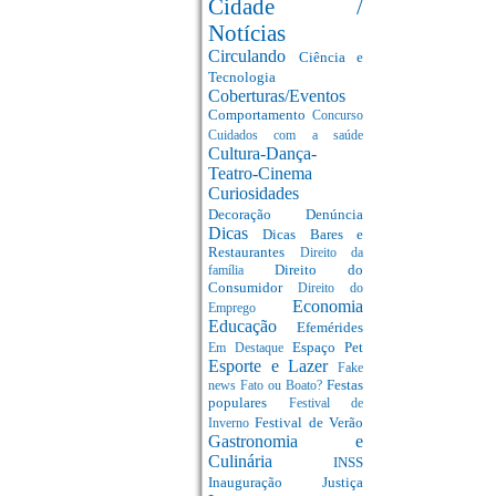
Cidade /
Notícias
Circulando
Ciência e
Tecnologia
Coberturas/Eventos
Comportamento
Concurso
Cuidados com a saúde
Cultura-Dança-
Teatro-Cinema
Curiosidades
Decoração
Denúncia
Dicas
Dicas Bares e
Restaurantes
Direito da
Direito do
família
Consumidor
Direito do
Economia
Emprego
Educação
Efemérides
Espaço Pet
Em Destaque
Esporte e Lazer
Fake
Festas
news
Fato ou Boato?
populares
Festival de
Festival de Verão
Inverno
Gastronomia e
Culinária
INSS
Inauguração
Justiça