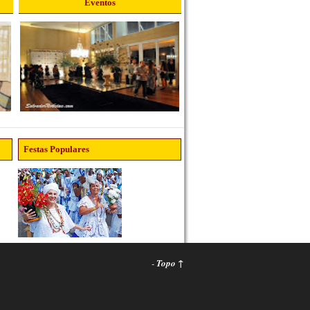
Eventos
Festas Populares
-
Topo ↑