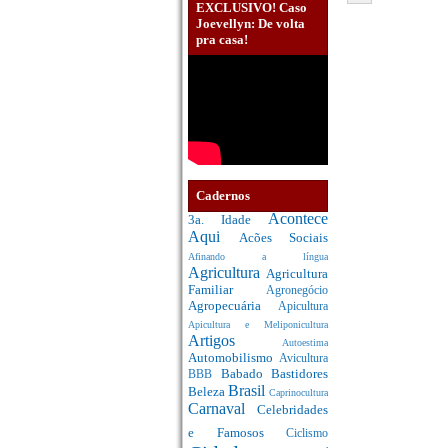
EXCLUSIVO! Caso
Joevellyn: De volta
pra casa!
Cadernos
Acontece
3a. Idade
Aqui
Acões Sociais
Afinando a língua
Agricultura
Agricultura
Familiar
Agronegócio
Agropecuária
Apicultura
Apicultura e Meliponicultura
Artigos
Autoestima
Automobilismo
Avicultura
Babado
Bastidores
BBB
Brasil
Beleza
Caprinocultura
Carnaval
Celebridades
e Famosos
Ciclismo