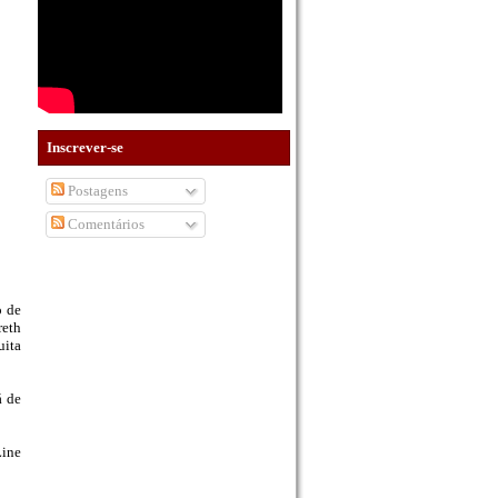
Inscrever-se
Postagens
Comentários
o de
reth
uita
á de
Line