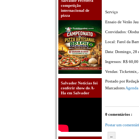
Salvador receberá
competição
internacional de
Serviço
pizza
Ensaio de Verão Jau
Convidados: Olodu
Local: Farol da Barr
Data: Domingo, 28 de
Ingressos: R$ 60,00
Vendas: Ticketmix,
Postado por
Redaç
Salvador Notícias foi
Marcadores
Agenda
conferir show do A-
Ha em Salvador
0 comentários :
Postar um comentár
←