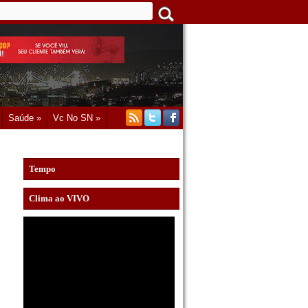
Saúde »
Vc No SN »
Tempo
Clima ao VIVO