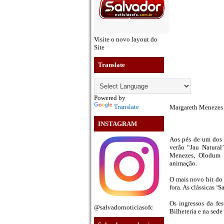
Visite o novo layout do
Site
Translate
Powered by
Translate
Margareth Menezes 
INSTAGRAM
Aos pés de um dos m
verão “Jau Natural
Menezes, Olodum e
animação.
O mais novo hit do 
fora. As clássicas ‘
Os ingressos da fe
@salvadornoticiasofc
Bilheteria e na sed