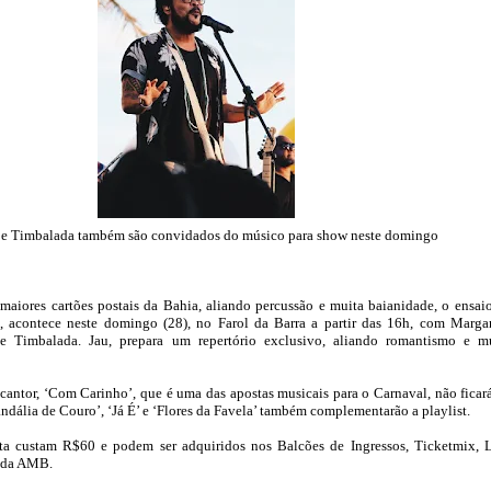
e Timbalada também são convidados do músico para show neste domingo
aiores cartões postais da Bahia, aliando percussão e muita baianidade, o ensai
’, acontece neste domingo (28), no Farol da Barra a partir das 16h, com Marga
 Timbalada. Jau, prepara um repertório exclusivo, aliando romantismo e m
cantor, ‘Com Carinho’, que é uma das apostas musicais para o Carnaval, não ficar
Sandália de Couro’, ‘Já É’ e ‘Flores da Favela’ também complementarão a playlist.
sta custam R$60 e podem ser adquiridos nos Balcões de Ingressos, Ticketmix, 
e da AMB.