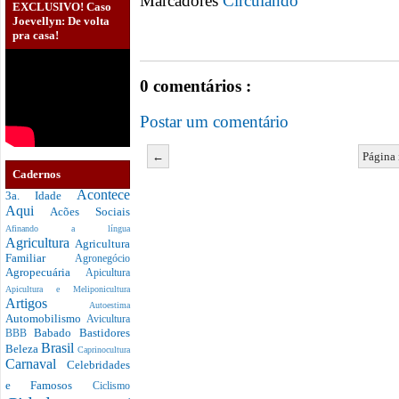
Marcadores
Circulando
EXCLUSIVO! Caso
Joevellyn: De volta
pra casa!
0 comentários :
Postar um comentário
←
Página 
Cadernos
Acontece
3a. Idade
Aqui
Acões Sociais
Afinando a língua
Agricultura
Agricultura
Familiar
Agronegócio
Agropecuária
Apicultura
Apicultura e Meliponicultura
Artigos
Autoestima
Automobilismo
Avicultura
Babado
Bastidores
BBB
Brasil
Beleza
Caprinocultura
Carnaval
Celebridades
e Famosos
Ciclismo