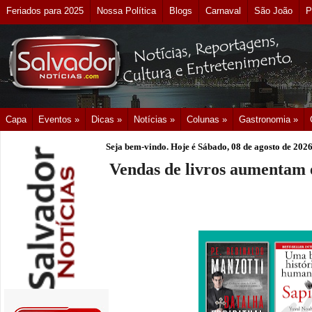
Feriados para 2025
Nossa Política
Blogs
Carnaval
São João
P
Capa
Eventos »
Dicas »
Notícias »
Colunas »
Gastronomia »
Seja bem-vindo. Hoje é
Sábado, 08 de agosto de 202
Vendas de livros aumentam