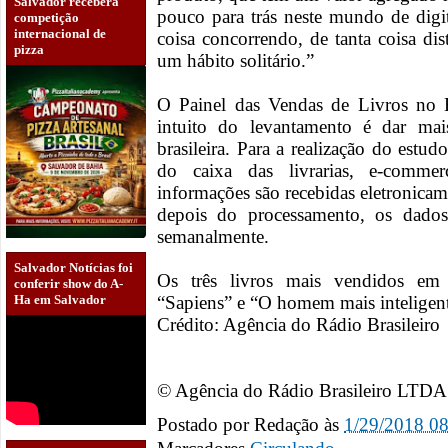
Salvador receberá
pouco para trás neste mundo de digi
competição
internacional de
coisa concorrendo, de tanta coisa dist
pizza
um hábito solitário.”
O Painel das Vendas de Livros no 
intuito do levantamento é dar mais 
brasileira. Para a realização do estu
do caixa das livrarias, e-commer
informações são recebidas eletronica
depois do processamento, os dados
semanalmente.
Salvador Notícias foi
Os três livros mais vendidos em 
conferir show do A-
“Sapiens” e “O homem mais inteligente
Ha em Salvador
Crédito: Agência do Rádio Brasileiro
© Agência do Rádio Brasileiro LTDA
Postado por
Redação
às
1/29/2018 0