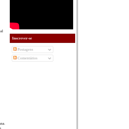
ual
Inscrever-se
Postagens
Comentários
ana.
o,