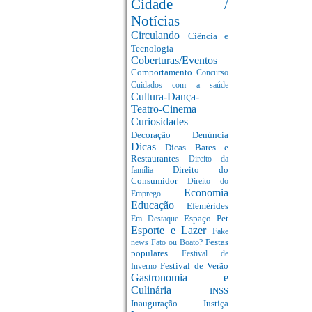
Cidade /
Notícias
Circulando
Ciência e
Tecnologia
Coberturas/Eventos
Comportamento
Concurso
Cuidados com a saúde
Cultura-Dança-
Teatro-Cinema
Curiosidades
Decoração
Denúncia
Dicas
Dicas Bares e
Restaurantes
Direito da
Direito do
família
Consumidor
Direito do
Economia
Emprego
Educação
Efemérides
Espaço Pet
Em Destaque
Esporte e Lazer
Fake
Festas
news
Fato ou Boato?
populares
Festival de
Festival de Verão
Inverno
Gastronomia e
Culinária
INSS
Inauguração
Justiça