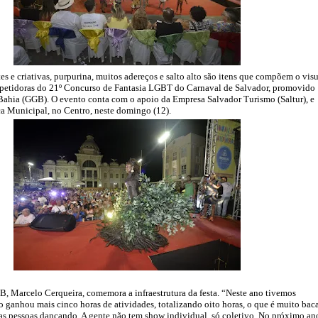
es e criativas, purpurina, muitos adereços e salto alto são itens que compõem o vis
mpetidoras do 21º Concurso de Fantasia LGBT do Carnaval de Salvador, promovido
ahia (GGB). O evento conta com o apoio da Empresa Salvador Turismo (Saltur), e
a Municipal, no Centro, neste domingo (12).
, Marcelo Cerqueira, comemora a infraestrutura da festa. “Neste ano tivemos
o ganhou mais cinco horas de atividades, totalizando oito horas, o que é muito bac
 as pessoas dançando. A gente não tem show individual, só coletivo. No próximo an