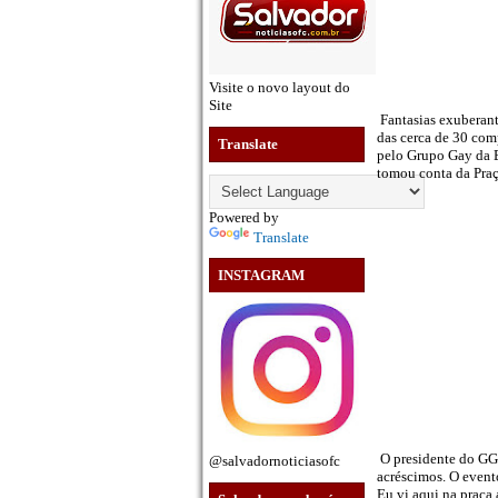
Visite o novo layout do
Site
Fantasias exuberant
das cerca de 30 co
Translate
pelo Grupo Gay da B
tomou conta da Praç
Powered by
Translate
INSTAGRAM
O presidente do GGB
@salvadornoticiasofc
acréscimos. O event
Eu vi aqui na praça