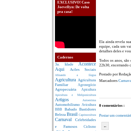
EXCLUSIVO! Caso
Joevellyn: De volta
pra casa!
Ela ainda revela su
equipe, cada um va
detalhes deles e vo
Cadernos
Todos os anos, são 
Acontece
3a. Idade
22h30, encerrando 
Aqui
Acões Sociais
Postado por
Redaç
Afinando a língua
Agricultura
Agricultura
Marcadores
Carnava
Familiar
Agronegócio
Agropecuária
Apicultura
Apicultura e Meliponicultura
Artigos
Autoestima
Automobilismo
Avicultura
0 comentários :
Babado
Bastidores
BBB
Brasil
Beleza
Postar um comentár
Caprinocultura
Carnaval
Celebridades
←
e Famosos
Ciclismo