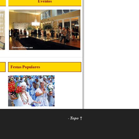
Eventos
Festas Populares
-
Topo ↑