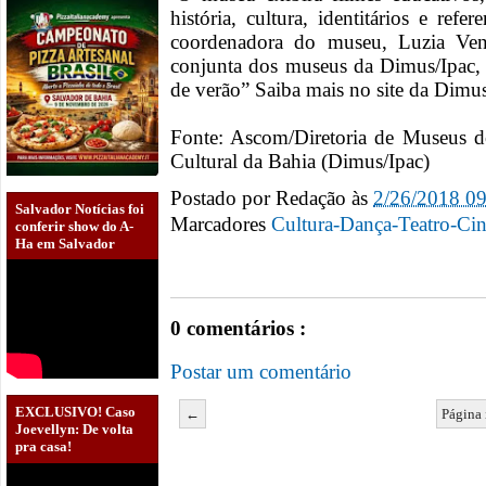
história, cultura, identitários e ref
coordenadora do museu, Luzia Ven
conjunta dos museus da Dimus/Ipac
de verão” Saiba mais no site da Dimu
Fonte: Ascom/Diretoria de Museus do
Cultural da Bahia (Dimus/Ipac)
Postado por
Redação
às
2/26/2018 0
Salvador Notícias foi
Marcadores
Cultura-Dança-Teatro-Ci
conferir show do A-
Ha em Salvador
0 comentários :
Postar um comentário
EXCLUSIVO! Caso
←
Página 
Joevellyn: De volta
pra casa!