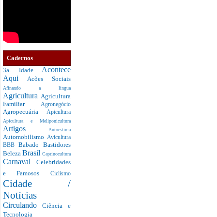
Cadernos
Acontece
3a. Idade
Aqui
Acões Sociais
Afinando a língua
Agricultura
Agricultura
Familiar
Agronegócio
Agropecuária
Apicultura
Apicultura e Meliponicultura
Artigos
Autoestima
Automobilismo
Avicultura
Babado
Bastidores
BBB
Brasil
Beleza
Caprinocultura
Carnaval
Celebridades
e Famosos
Ciclismo
Cidade /
Notícias
Circulando
Ciência e
Tecnologia