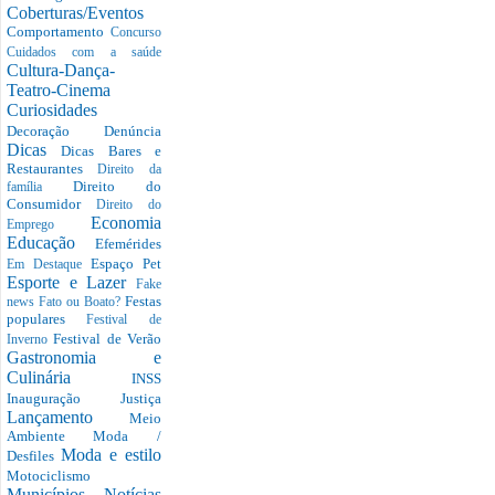
Coberturas/Eventos
Comportamento
Concurso
Cuidados com a saúde
Cultura-Dança-
Teatro-Cinema
Curiosidades
Decoração
Denúncia
Dicas
Dicas Bares e
Restaurantes
Direito da
Direito do
família
Consumidor
Direito do
Economia
Emprego
Educação
Efemérides
Espaço Pet
Em Destaque
Esporte e Lazer
Fake
Festas
news
Fato ou Boato?
populares
Festival de
Festival de Verão
Inverno
Gastronomia e
Culinária
INSS
Inauguração
Justiça
Lançamento
Meio
Ambiente
Moda /
Moda e estilo
Desfiles
Motociclismo
Municípios
Notícias