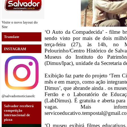
Visite o novo layout do
Site
‘O Auto da Compadecida’ - filme bra
Translate
sendo visto por mais de dois milhõe
terça-feira (27), às 14h, no 
INSTAGRAM
Pelourinho/Centro Histórico de Salva
Museus do Instituto do Patrimôn
(Dimus/Ipac), unidade da Secretaria d
Exibição faz parte do projeto ‘Tem C
mês e em março, como ação integrant
Dimus’, que abrande ainda . os muse
Ferrão e o Laboratório de Educaç
@salvadornoticiasofc
(LabDimus). É gratuita e aberta para
vagas. Mais infor
Salvador receberá
competição
servicoeducativo.tempostal@gmail.co
internacional de
pizza
‘O museu exibirá filmes educativos