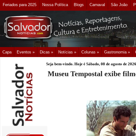
Feriados para 2025
Nossa Política
Blogs
Carnaval
São João
P
Capa
Eventos »
Dicas »
Notícias »
Colunas »
Gastronomia »
Seja bem-vindo. Hoje é
Sábado, 08 de agosto de 202
Museu Tempostal exibe fil