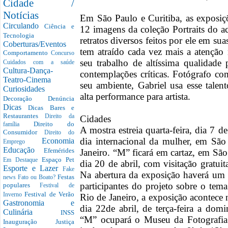
Cidade /
Notícias
Em São Paulo e Curitiba, as exposiç
Circulando
Ciência e
12 imagens da coleção Portraits do a
Tecnologia
retratos diversos feitos por ele em s
Coberturas/Eventos
tem atraído cada vez mais a atenção 
Comportamento
Concurso
seu trabalho de altíssima qualidade p
Cuidados com a saúde
Cultura-Dança-
contemplações críticas. Fotógrafo co
Teatro-Cinema
seu ambiente, Gabriel usa esse talen
Curiosidades
alta performance para artista.
Decoração
Denúncia
Dicas
Dicas Bares e
Restaurantes
Direito da
Cidades
Direito do
família
A mostra estreia quarta-feira, dia 7 d
Consumidor
Direito do
dia internacional da mulher, em São
Economia
Emprego
Educação
Efemérides
Janeiro. “M” ficará em cartaz, em São
Espaço Pet
Em Destaque
dia 20 de abril, com visitação gratui
Esporte e Lazer
Fake
Na abertura da exposição haverá um
Festas
news
Fato ou Boato?
participantes do projeto sobre o te
populares
Festival de
Festival de Verão
Inverno
Rio de Janeiro, a exposição acontece 
Gastronomia e
dia 22de abril, de terça-feira a dom
Culinária
INSS
“M” ocupará o Museu da Fotografia 
Inauguração
Justiça