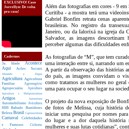
EXCLUSIVO! Caso
Além das fotografias em cores - 9 em
Joevellyn: De volta
pra casa!
Curitiba - a mostra terá uma videoinst
Gabriel Bonfim retrata cenas apare
brasileiras. No registro da transex
Janeiro, ou da Ialorixá na igreja da
Salvador, as imagens descortinam 
perceber algumas das dificuldades enf
As fotografias de “M”, que tem cura
Cadernos
uma interação entre si, narrando um e
Acontece
3a. Idade
Aqui
Acões Sociais
A partir da observação das histórias 
Afinando a língua
do país, as imagens convidam o vis
Agricultura
Agricultura
como tratamos as mulheres no geral e
Familiar
Agronegócio
uma para ocupar o seu lugar na socie
Agropecuária
Apicultura
Apicultura e Meliponicultura
Artigos
Autoestima
O projeto da nova exposição de Bonf
Automobilismo
Avicultura
de fotos de Melissa, cuja história d
Babado
Bastidores
BBB
Brasil
Beleza
iniciar uma pesquisa por nomes para 
Caprinocultura
Carnaval
Celebridades
do lugar e a dor daquela história m
e Famosos
Ciclismo
mulheres e suas lutas cotidianas”, cont