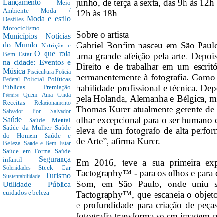
junho, de terça a sexta, das 9h às 12
Lançamento
Meio
Ambiente
Moda /
12h às 18h.
Moda e estilo
Desfiles
Motociclismo
Sobre o artista
Municípios
Notícias
Gabriel Bonfim nasceu em São Paul
do Mundo
Nutrição e
O que rola
Bem Estar
uma grande afeição pela arte. Depois
na cidade: Eventos e
Direito e de trabalhar em um escritó
Música
Piscicultura
Policia
permanentemente à fotografia. Como
Policial
Políticas
Federal
habilidade profissional e técnica. De
Públicas
Premiação
Quem Ama Cuida
Prêmios
pela Holanda, Alemanha e Bélgica, m
Receitas
Relacionamento
Thomas Kurer atualmente gerente de
Salvador Por Salvador
olhar excepcional para o ser humano e
Saúde
Saúde Mental
Saúde da Mulher
Saúde
eleva de um fotografo de alta perfo
do Homem
Saúde e
de Arte”, afirma Kurer.
Beleza
Saúde e Bem Estar
Saúde em Forma
Saúde
Segurança
infantil
Em 2016, teve a sua primeira exp
Stock Car
Solenidades
Tactography™ - para os olhos e para
Turismo
Sustentabilidade
Som, em São Paulo, onde uniu se
Utilidade Pública
cuidados e beleza
Tactography™, que escaneia o objeto
e profundidade para criação de peç
fotografia transforma-se em imagem par