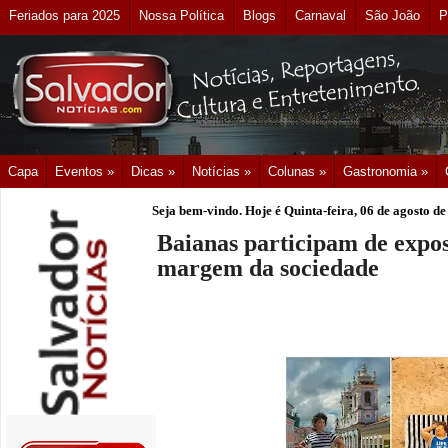
Feriados para 2025
Nossa Política
Blogs
Carnaval
São João
P
Capa
Eventos »
Dicas »
Notícias »
Colunas »
Gastronomia »
Seja bem-vindo. Hoje é
Quinta-feira, 06 de agosto d
Baianas participam de expos
margem da sociedade