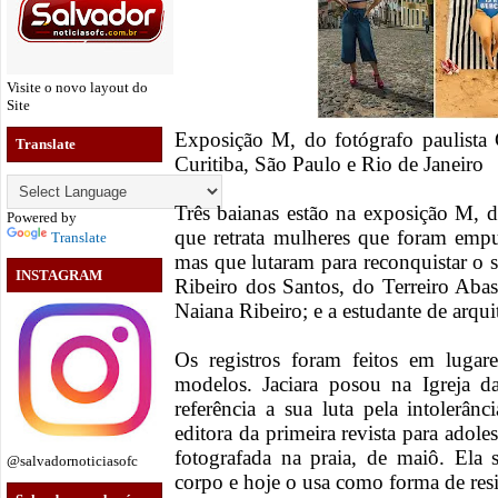
Visite o novo layout do
Site
Exposição M, do fotógrafo paulista 
Translate
Curitiba, São Paulo e Rio de Janeiro
Três baianas estão na exposição M, d
Powered by
que retrata mulheres que foram emp
Translate
mas que lutaram para reconquistar o se
INSTAGRAM
Ribeiro dos Santos, do Terreiro Aba
Naiana Ribeiro; e a estudante de arqui
Os registros foram feitos em luga
modelos. Jaciara posou na Igreja 
referência a sua luta pela intolerân
editora da primeira revista para adole
fotografada na praia, de maiô. Ela 
@salvadornoticiasofc
corpo e hoje o usa como forma de resi