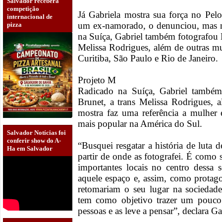
Salvador receberá
competição
Já Gabriela mostra sua força no Pel
internacional de
um ex-namorado, o denunciou, mas n
pizza
na Suíça, Gabriel também fotografou 
Melissa Rodrigues, além de outras mu
Curitiba, São Paulo e Rio de Janeiro.
Projeto M
Radicado na Suíça, Gabriel também
Brunet, a trans Melissa Rodrigues,
mostra faz uma referência a mulher
mais popular na América do Sul.
Salvador Notícias foi
conferir show do A-
“Busquei resgatar a história de luta
Ha em Salvador
partir de onde as fotografei. É como s
importantes locais no centro dessa 
aquele espaço e, assim, como protagon
retomariam o seu lugar na sociedad
tem como objetivo trazer um pouco
pessoas e as leve a pensar”, declara G