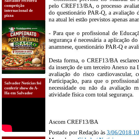
Salvador receberá
pelo CREF13/BA, o processo avaliat
competição
internacional de
do questionário PAR-Q, a avaliação d
pizza
na atual lei estão previstos apenas a
- Para que o profissional de Educaç
segurança é necessária a aplicação d
anamnese, questionário PAR-Q e avalia
Desta forma, o CREF13/BA esclarece
da inserção de um terceiro Anexo na
avaliação do risco cardiovascular,
Participação, para que o profission
Salvador Notícias foi
necessidade ou não da avaliação mé
conferir show do A-
Ha em Salvador
atividade física com total segurança.
Ascom CREF13/BA
Postado por
Redação
às
3/06/2018 1