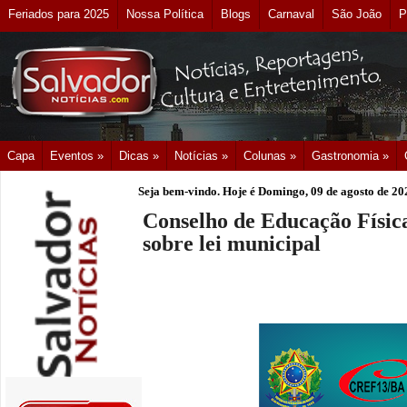
Feriados para 2025
Nossa Política
Blogs
Carnaval
São João
P
Capa
Eventos »
Dicas »
Notícias »
Colunas »
Gastronomia »
Seja bem-vindo. Hoje é
Domingo, 09 de agosto de 20
Conselho de Educação Físic
sobre lei municipal