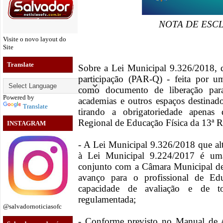
NOTA DE ESC
Visite o novo layout do
Site
Translate
Sobre a Lei Municipal 9.326/2018, q
participação (PAR-Q) - feita por u
como documento de liberação para 
Powered by
academias e outros espaços destinado
Translate
tirando a obrigatoriedade apena
Regional de Educação Física da 13ª R
INSTAGRAM
- A Lei Municipal 9.326/2018 que alte
à Lei Municipal 9.224/2017 é u
conjunto com a Câmara Municipal de
avanço para o profissional de Ed
capacidade de avaliação e de t
regulamentada;
@salvadornoticiasofc
- Conforme previsto no Manual de A