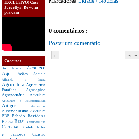
Marcadores
Cidade / Notícias
EXCLUSIVO! Caso
Joevellyn: De volta
pra casa!
0 comentários :
Postar um comentário
←
Página 
Cadernos
Acontece
3a. Idade
Aqui
Acões Sociais
Afinando a língua
Agricultura
Agricultura
Familiar
Agronegócio
Agropecuária
Apicultura
Apicultura e Meliponicultura
Artigos
Autoestima
Automobilismo
Avicultura
Babado
Bastidores
BBB
Brasil
Beleza
Caprinocultura
Carnaval
Celebridades
e Famosos
Ciclismo