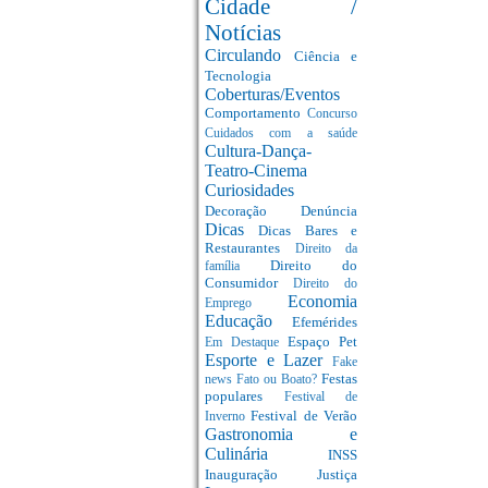
Cidade /
Notícias
Circulando
Ciência e
Tecnologia
Coberturas/Eventos
Comportamento
Concurso
Cuidados com a saúde
Cultura-Dança-
Teatro-Cinema
Curiosidades
Decoração
Denúncia
Dicas
Dicas Bares e
Restaurantes
Direito da
Direito do
família
Consumidor
Direito do
Economia
Emprego
Educação
Efemérides
Espaço Pet
Em Destaque
Esporte e Lazer
Fake
Festas
news
Fato ou Boato?
populares
Festival de
Festival de Verão
Inverno
Gastronomia e
Culinária
INSS
Inauguração
Justiça