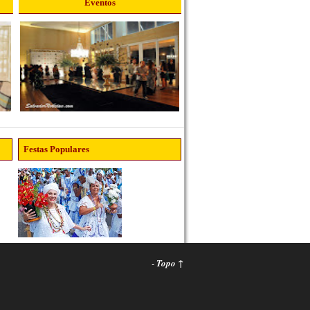
Eventos
Festas Populares
-
Topo ↑