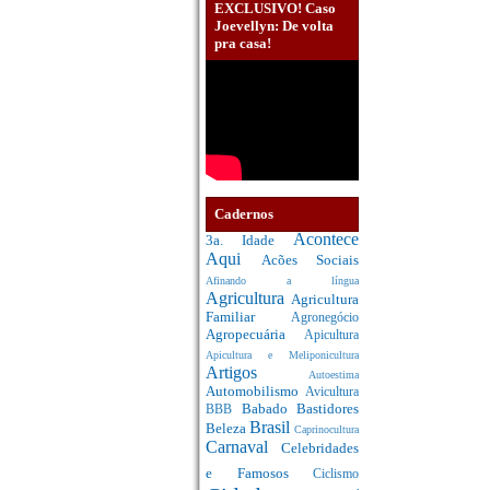
EXCLUSIVO! Caso
Joevellyn: De volta
pra casa!
Cadernos
Acontece
3a. Idade
Aqui
Acões Sociais
Afinando a língua
Agricultura
Agricultura
Familiar
Agronegócio
Agropecuária
Apicultura
Apicultura e Meliponicultura
Artigos
Autoestima
Automobilismo
Avicultura
Babado
Bastidores
BBB
Brasil
Beleza
Caprinocultura
Carnaval
Celebridades
e Famosos
Ciclismo