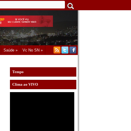
Saúde »
Vc No SN »
Tempo
Clima ao VIVO