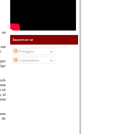
, na
Inscrever-se
z um
Postagens
1.
Comentários
 que
lipe
tock
 uma
o só
, aí
 tem
para
s de