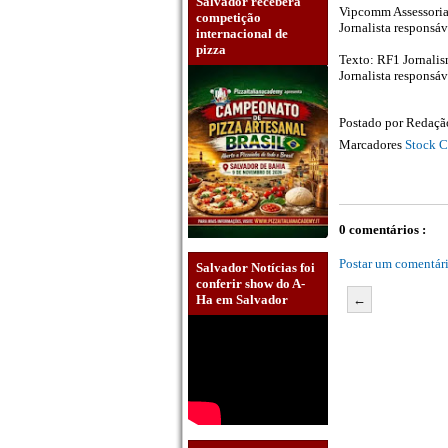
Salvador receberá
Vipcomm Assessoria
competição
Jornalista responsá
internacional de
pizza
Texto: RF1 Jornali
Jornalista responsá
Postado por
Redaç
Marcadores
Stock C
0 comentários :
Postar um comentár
Salvador Notícias foi
conferir show do A-
←
Ha em Salvador