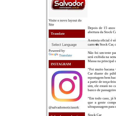
Visite o novo layout do
Site
Depois de 15 anos 
abertura da Stock 
Translate
A estreia oficial é 
carro da Stock Car, 
Powered by
Não foi um teste p
Translate
será exibida na sem
Massa na principal 
INSTAGRAM
“Foi muito bacana 
Car diante do públ
reportagem bem baca
a partir de terça-fei
sim, ele estará no 
banco de passageiro
“Em todo caso, já b
que a gente compe
ultrapassagem para
@salvadornoticiasofc
Stock Car