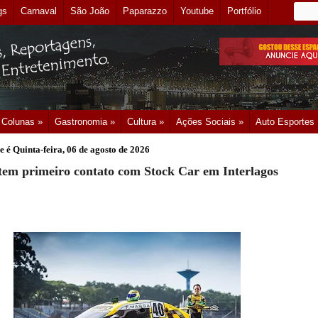
gs
Carnaval
São João
Paparazzo
Youtube
Portfólio
Colunas »
Gastronomia »
Cultura »
Ações Sociais »
Auto Esportes
e é
Quinta-feira, 06 de agosto de 2026
tem primeiro contato com Stock Car em Interlagos