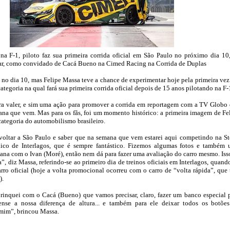
na F-1, piloto faz sua primeira corrida oficial em São Paulo no próximo dia 10
Car, como convidado de Cacá Bueno na Cimed Racing na Corrida de Duplas
só no dia 10, mas Felipe Massa teve a chance de experimentar hoje pela primeira ve
categoria na qual fará sua primeira corrida oficial depois de 15 anos pilotando na F-
ara valer, e sim uma ação para promover a corrida em reportagem com a TV Globo
ana que vem. Mas para os fãs, foi um momento histórico: a primeira imagem de Fe
categoria do automobilismo brasileiro.
voltar a São Paulo e saber que na semana que vem estarei aqui competindo na S
ico de Interlagos, que é sempre fantástico. Fizemos algumas fotos e também
na com o Ivan (Moré), então nem dá para fazer uma avaliação do carro mesmo. Iss
ra”, diz Massa, referindo-se ao primeiro dia de treinos oficiais em Interlagos, quando
carro oficial (hoje a volta promocional ocorreu com o carro de “volta rápida”, que
).
rinquei com o Cacá (Bueno) que vamos precisar, claro, fazer um banco especial 
nse a nossa diferença de altura... e também para ele deixar todos os botõe
 mim”, brincou Massa.