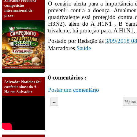
Salvador receberá
O cenário alerta para a importância
competição
prevenir contra a doença. Atualme
internacional de
pizza
quadrivalente está protegido contr
H3N2), além do A H1N1 , B Yamaga
trivalente, há proteção para: A H1N
Postado por
Redação
às
3/09/2018 0
Marcadores
Saúde
0 comentários :
Salvador Notícias foi
conferir show do A-
Postar um comentário
Ha em Salvador
←
Página 