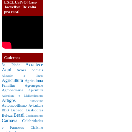
EXCLUSIVO! Caso
Joevellyn: De volta
pra casa!
Cadernos
Acontece
3a. Idade
Aqui
Acões Sociais
Afinando a língua
Agricultura
Agricultura
Familiar
Agronegócio
Agropecuária
Apicultura
Apicultura e Meliponicultura
Artigos
Autoestima
Automobilismo
Avicultura
Babado
Bastidores
BBB
Brasil
Beleza
Caprinocultura
Carnaval
Celebridades
e Famosos
Ciclismo