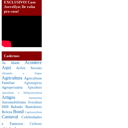
EXCLUSIVO! Caso
Joevellyn: De volta
pra casa!
Cadernos
Acontece
3a. Idade
Aqui
Acões Sociais
Afinando a língua
Agricultura
Agricultura
Familiar
Agronegócio
Agropecuária
Apicultura
Apicultura e Meliponicultura
Artigos
Autoestima
Automobilismo
Avicultura
Babado
Bastidores
BBB
Brasil
Beleza
Caprinocultura
Carnaval
Celebridades
e Famosos
Ciclismo