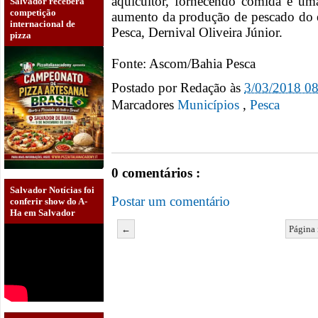
aquicultor, fornecendo comida e um
Salvador receberá
competição
aumento da produção de pescado do e
internacional de
Pesca, Dernival Oliveira Júnior.
pizza
Fonte: Ascom/Bahia Pesca
Postado por
Redação
às
3/03/2018 0
Marcadores
Municípios
,
Pesca
0 comentários :
Salvador Notícias foi
Postar um comentário
conferir show do A-
Ha em Salvador
←
Página 