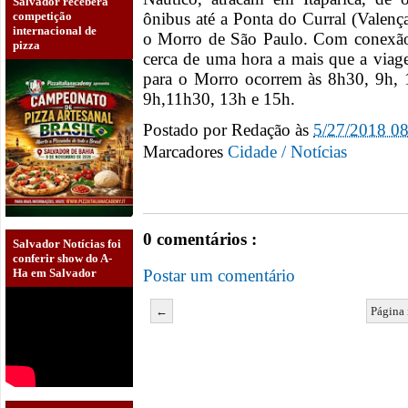
Salvador receberá
competição
ônibus até a Ponta do Curral (Valenç
internacional de
o Morro de São Paulo. Com conexão
pizza
cerca de uma hora a mais que a viage
para o Morro ocorrem às 8h30, 9h, 
9h,11h30, 13h e 15h.
Postado por
Redação
às
5/27/2018 0
Marcadores
Cidade / Notícias
0 comentários :
Salvador Notícias foi
conferir show do A-
Postar um comentário
Ha em Salvador
←
Página 