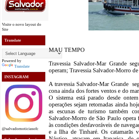
Visite o novo layout do
Site
Translate
MAU TEMPO
Powered by
Travessia Salvador-Mar Grande se
Translate
operam; Travessia Salvador-Morro de
INSTAGRAM
A travessia Salvador-Mar Grande se
cona ainda dos fortes ventos e do ma
O sistema está parado desde ontem
operações sejam retomadas ainda ho
as escunas de turismo também con
Salvador-Morro de São Paulo opera 
às condições desfavoráveis de navegaç
@salvadornoticiasofc
e a Ilha de Tinharé. Os catamarãs 
Náutico, atracam em Itaparica, de