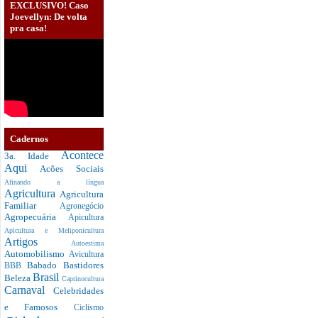
EXCLUSIVO! Caso
Joevellyn: De volta
pra casa!
Cadernos
Acontece
3a. Idade
Aqui
Acões Sociais
Afinando a língua
Agricultura
Agricultura
Familiar
Agronegócio
Agropecuária
Apicultura
Apicultura e Meliponicultura
Artigos
Autoestima
Automobilismo
Avicultura
Babado
Bastidores
BBB
Brasil
Beleza
Caprinocultura
Carnaval
Celebridades
e Famosos
Ciclismo