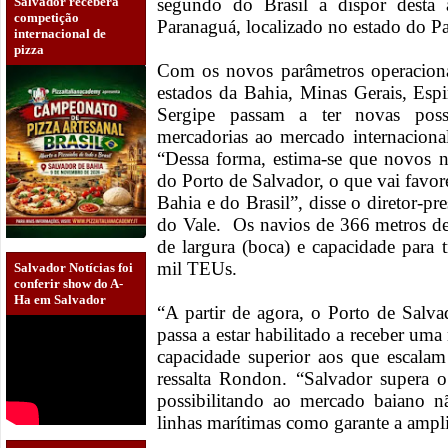
Salvador receberá
segundo do Brasil a dispor desta 
competição
Paranaguá, localizado no estado do 
internacional de
pizza
Com os novos parâmetros operaciona
estados da Bahia, Minas Gerais, Esp
Sergipe passam a ter novas possi
mercadorias ao mercado internacional
“Dessa forma, estima-se que novos n
do Porto de Salvador, o que vai favor
Bahia e do Brasil”, disse o diretor-
do Vale. Os navios de 366 metros 
de largura (boca) e capacidade para t
mil TEUs.
Salvador Notícias foi
conferir show do A-
Ha em Salvador
“A partir de agora, o Porto de Salv
passa a estar habilitado a receber um
capacidade superior aos que escalam 
ressalta Rondon. “Salvador supera 
possibilitando ao mercado baiano 
linhas marítimas como garante a ampli