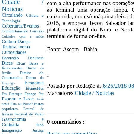
Cidade /
com a alta performance nas operações,
Notícias
ao terminal uma operação limpa. 
Circulando
consumida, uma só máquina deixa d
Ciência e
Tecnologia
2015, a empresa Tecon Salvador lan
Coberturas/Eventos
plataforma digital do Norte e Norde
Comportamento
Concurso
terminal de forma on-line.
Cuidados com a saúde
Cultura-Dança-
Teatro-Cinema
Fonte: Ascom - Bahia
Curiosidades
Decoração
Denúncia
Dicas
Dicas Bares e
Restaurantes
Direito da
Direito do
família
-
Consumidor
Direito do
Economia
Emprego
Postado por
Redação
às
6/26/2018 0
Educação
Efemérides
Marcadores
Cidade / Notícias
Espaço Pet
Em Destaque
Esporte e Lazer
Fake
Festas
news
Fato ou Boato?
populares
Festival de
Festival de Verão
Inverno
Gastronomia e
0 comentários :
Culinária
INSS
Inauguração
Justiça
Postar um comentário