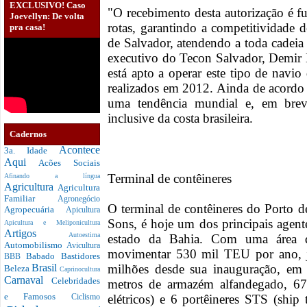
EXCLUSIVO! Caso
"O recebimento desta autorização é f
Joevellyn: De volta
rotas, garantindo a competitividade 
pra casa!
de Salvador, atendendo a toda cadeia 
executivo do Tecon Salvador, Demir L
está apto a operar este tipo de navi
realizados em 2012. Ainda de acordo
uma tendência mundial e, em breve
inclusive da costa brasileira.
Cadernos
Acontece
3a. Idade
Aqui
Acões Sociais
Terminal de contêineres
Afinando a língua
Agricultura
Agricultura
Familiar
Agronegócio
O terminal de contêineres do Porto d
Agropecuária
Apicultura
Sons, é hoje um dos principais agent
Apicultura e Meliponicultura
Artigos
Autoestima
estado da Bahia. Com uma área 
Automobilismo
Avicultura
movimentar 530 mil TEU por ano, j
Babado
Bastidores
BBB
milhões desde sua inauguração, em
Brasil
Beleza
Caprinocultura
Carnaval
Celebridades
metros de armazém alfandegado, 67
e Famosos
elétricos) e 6 portêineres STS (ship
Ciclismo