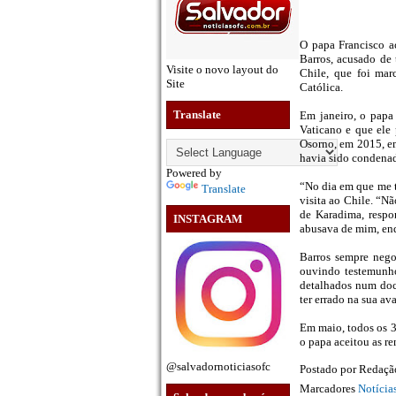
O papa Francisco ac
Barros, acusado de 
Visite o novo layout do
Chile, que foi mar
Site
Católica.
Translate
Em janeiro, o papa
Vaticano e que ele
Osorno, em 2015, em
havia sido condenado
Powered by
“No dia em que me t
Translate
visita ao Chile. “N
de Karadima, respo
INSTAGRAM
abusava de mim, enq
Barros sempre nego
ouvindo testemunho
detalhados num doc
ter errado na sua av
Em maio, todos os 3
o papa aceitou as re
@salvadornoticiasofc
Postado por
Redaç
Marcadores
Notíci