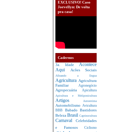
EXCLUSIVO! Caso
Joevellyn: De volta
pra casa!
Cadernos
Acontece
3a. Idade
Aqui
Acões Sociais
Afinando a língua
Agricultura
Agricultura
Familiar
Agronegócio
Agropecuária
Apicultura
Apicultura e Meliponicultura
Artigos
Autoestima
Automobilismo
Avicultura
Babado
Bastidores
BBB
Brasil
Beleza
Caprinocultura
Carnaval
Celebridades
e Famosos
Ciclismo