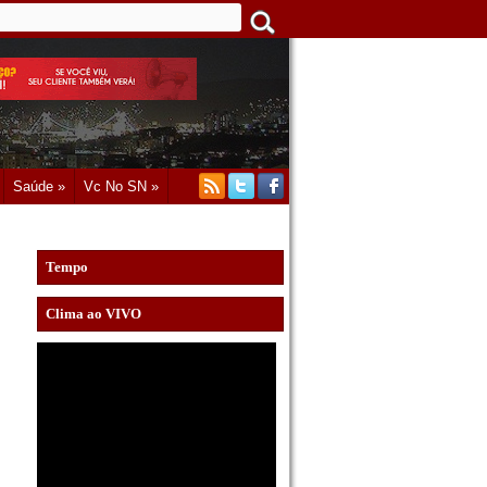
Saúde »
Vc No SN »
Tempo
Clima ao VIVO