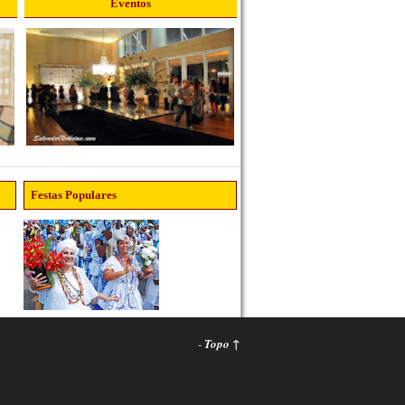
Eventos
Festas Populares
-
Topo ↑