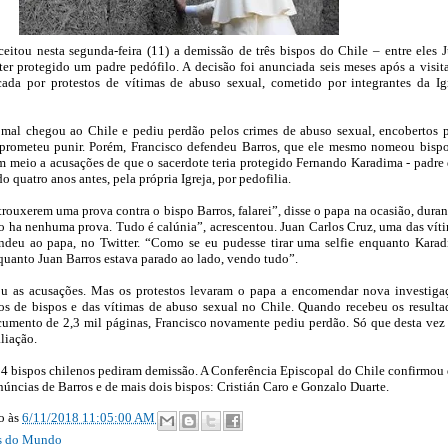
eitou nesta segunda-feira (11) a demissão de três bispos do Chile – entre eles 
ter protegido um padre pedófilo. A decisão foi anunciada seis meses após a visit
cada por protestos de vítimas de abuso sexual, cometido por integrantes da Ig
 mal chegou ao Chile e pediu perdão pelos crimes de abuso sexual, encobertos 
 prometeu punir. Porém, Francisco defendeu Barros, que ele mesmo nomeou bisp
 meio a acusações de que o sacerdote teria protegido Fernando Karadima - padre
 quatro anos antes, pela própria Igreja, por pedofilia.
rouxerem uma prova contra o bispo Barros, falarei”, disse o papa na ocasião, duran
ão ha nenhuma prova. Tudo é calúnia”, acrescentou. Juan Carlos Cruz, uma das vít
ndeu ao papa, no Twitter. “Como se eu pudesse tirar uma selfie enquanto Kara
uanto Juan Barros estava parado ao lado, vendo tudo”.
u as acusações. Mas os protestos levaram o papa a encomendar nova investiga
s de bispos e das vítimas de abuso sexual no Chile. Quando recebeu os resulta
umento de 2,3 mil páginas, Francisco novamente pediu perdão. Só que desta vez
aliação.
4 bispos chilenos pediram demissão. A Conferência Episcopal do Chile confirmou
núncias de Barros e de mais dois bispos: Cristián Caro e Gonzalo Duarte.
ão
às
6/11/2018 11:05:00 AM
as do Mundo