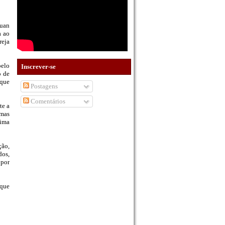
Juan
a ao
reja
pelo
Inscrever-se
o de
 que
Postagens
Comentários
te a
imas
dima
ção,
dos,
 por
 que