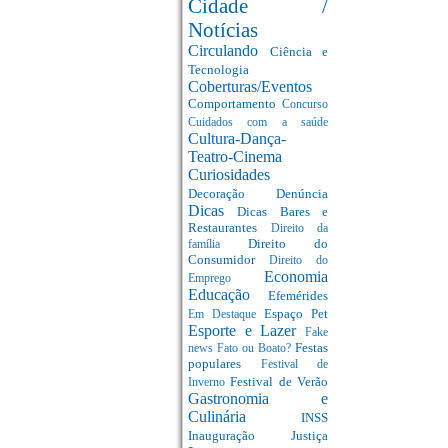
Cidade /
Notícias
Circulando
Ciência e
Tecnologia
Coberturas/Eventos
Comportamento
Concurso
Cuidados com a saúde
Cultura-Dança-
Teatro-Cinema
Curiosidades
Decoração
Denúncia
Dicas
Dicas Bares e
Restaurantes
Direito da
Direito do
família
Consumidor
Direito do
Economia
Emprego
Educação
Efemérides
Espaço Pet
Em Destaque
Esporte e Lazer
Fake
Festas
news
Fato ou Boato?
populares
Festival de
Festival de Verão
Inverno
Gastronomia e
Culinária
INSS
Inauguração
Justiça