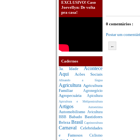
EXCLUSIVO! Caso
Joevellyn: De volta
pra casa!
0 comentários :
Postar um comentár
←
Cadernos
Acontece
3a. Idade
Aqui
Acões Sociais
Afinando a língua
Agricultura
Agricultura
Familiar
Agronegócio
Agropecuária
Apicultura
Apicultura e Meliponicultura
Artigos
Autoestima
Automobilismo
Avicultura
Babado
Bastidores
BBB
Brasil
Beleza
Caprinocultura
Carnaval
Celebridades
e Famosos
Ciclismo