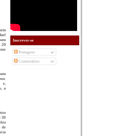
quem
fael
para
Inscrever-se
e 20
ente
Postagens
Comentários
para
nua.
 e,
o, a
rios
e 30
ções
o de
ncia