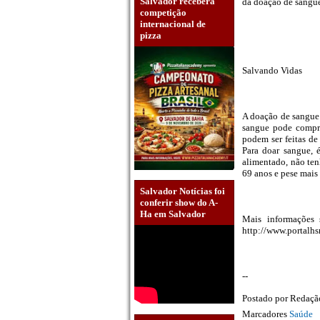
Salvador receberá
da doação de sangue
competição
internacional de
pizza
Salvando Vidas
A doação de sangue 
sangue pode compro
podem ser feitas de
Para doar sangue, 
alimentado, não ten
69 anos e pese mais
Salvador Notícias foi
conferir show do A-
Ha em Salvador
Mais informações 
http://www.portalhs
--
Postado por
Redaç
Marcadores
Saúde