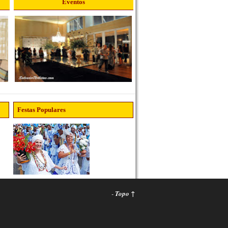
Eventos
Festas Populares
-
Topo ↑