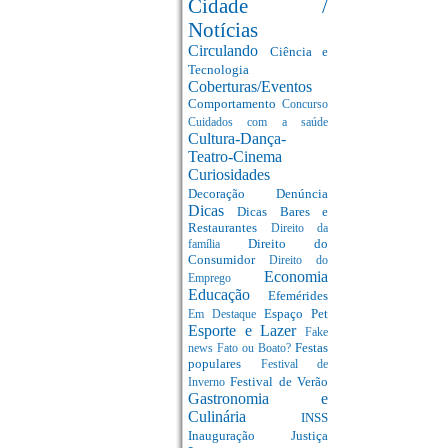
Cidade /
Notícias
Circulando
Ciência e
Tecnologia
Coberturas/Eventos
Comportamento
Concurso
Cuidados com a saúde
Cultura-Dança-
Teatro-Cinema
Curiosidades
Decoração
Denúncia
Dicas
Dicas Bares e
Restaurantes
Direito da
Direito do
família
Consumidor
Direito do
Economia
Emprego
Educação
Efemérides
Espaço Pet
Em Destaque
Esporte e Lazer
Fake
Festas
news
Fato ou Boato?
populares
Festival de
Festival de Verão
Inverno
Gastronomia e
Culinária
INSS
Inauguração
Justiça