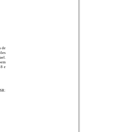
s de
ções
ael.
 bem
18 e
HSR: