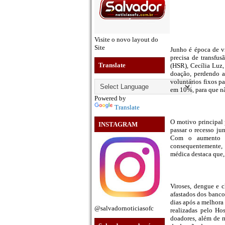
Visite o novo layout do
Site
Junho é época de v
precisa de transfu
Translate
(HSR), Cecília Luz
doação, perdendo 
voluntários fixos p
em 10%, para que nã
Powered by
Translate
O motivo principal 
INSTAGRAM
passar o recesso ju
Com o aumento d
consequentemente, 
médica destaca que,
Viroses, dengue e 
afastados dos banco
dias após a melhora
@salvadornoticiasofc
realizadas pelo Hos
doadores, além de m