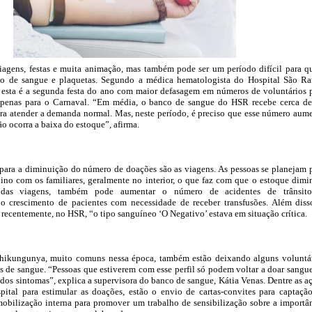
iagens, festas e muita animação, mas também pode ser um período difícil para 
são de sangue e plaquetas. Segundo a médica hematologista do Hospital São Ra
, esta é a segunda festa do ano com maior defasagem em números de voluntários 
apenas para o Carnaval. “Em média, o banco de sangue do HSR recebe cerca d
ara atender a demanda normal. Mas, neste período, é preciso que esse número aum
o ocorra a baixa do estoque”, afirma.
para a diminuição do número de doações são as viagens. As pessoas se planejam 
nino com os familiares, geralmente no interior, o que faz com que o estoque dimi
as viagens, também pode aumentar o número de acidentes de trânsito
o crescimento de pacientes com necessidade de receber transfusões. Além diss
 recentemente, no HSR, “o tipo sanguíneo ‘O Negativo’ estava em situação crítica.
chikungunya, muito comuns nessa época, também estão deixando alguns voluntá
s de sangue. “Pessoas que estiverem com esse perfil só podem voltar a doar sangu
 dos sintomas”, explica a supervisora do banco de sangue, Kátia Venas. Dentre as a
pital para estimular as doações, estão o envio de cartas-convites para captaçã
obilização interna para promover um trabalho de sensibilização sobre a importâ