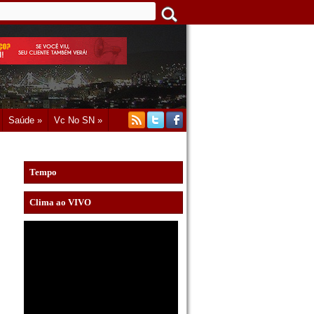
Saúde »
Vc No SN »
Tempo
Clima ao VIVO