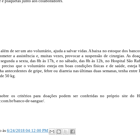
 e plaquetas junto aos colaboradores.
além de ser um ato voluntário, ajuda a salvar vidas. A baixa no estoque dos banco
meter a assistência e, muitas vezes, provocar a suspensão de cirurgias. As doa
 segunda a sexta, das 8h às 17h, e no sábado, das 8h às 12h, no Hospital São Raf
é preciso que o voluntário esteja em boas condições físicas e de saúde, esteja
ha antecedentes de gripe, febre ou diarreia nas últimas duas semanas, tenha entre 
 de 50 kg.
sobre os critérios para doações podem ser conferidas no próprio site do 
r.com.br/banco-de-sangue/.
ão
às
6/24/2018 04:12:00 PM