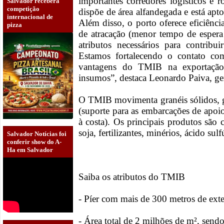
importantes corredores logísticos e
Salvador receberá
competição
dispõe de área alfandegada e está apto
internacional de
Além disso, o porto oferece eficiênci
pizza
de atracação (menor tempo de espera
atributos necessários para contrib
Estamos fortalecendo o contato co
vantagens do TMIB na exportação
insumos”, destaca Leonardo Paiva, ger
O TMIB movimenta granéis sólidos, gr
(suporte para as embarcações de apoi
à costa). Os principais produtos são c
soja, fertilizantes, minérios, ácido sul
Salvador Notícias foi
conferir show do A-
Ha em Salvador
Saiba os atributos do TMIB
- Píer com mais de 300 metros de ext
- Área total de 2 milhões de m², send