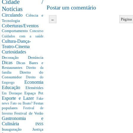
Cidade /
Postar um comentário
Notícias
Circulando
Ciência e
←
Página 
Tecnologia
Coberturas/Eventos
Comportamento
Concurso
Cuidados com a saúde
Cultura-Dança-
Teatro-Cinema
Curiosidades
Decoração
Denúncia
Dicas
Dicas Bares e
Restaurantes
Direito da
Direito do
família
Consumidor
Direito do
Economia
Emprego
Educação
Efemérides
Espaço Pet
Em Destaque
Esporte e Lazer
Fake
Festas
news
Fato ou Boato?
populares
Festival de
Festival de Verão
Inverno
Gastronomia e
Culinária
INSS
Inauguração
Justiça