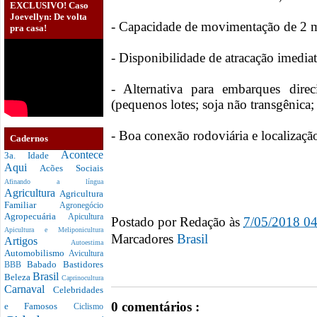
EXCLUSIVO! Caso
Joevellyn: De volta
- Capacidade de movimentação de 2 m
pra casa!
- Disponibilidade de atracação imedia
- Alternativa para embarques direc
(pequenos lotes; soja não transgênica;
- Boa conexão rodoviária e localizaçã
Cadernos
Acontece
3a. Idade
Aqui
Acões Sociais
Afinando a língua
Agricultura
Agricultura
Familiar
Agronegócio
Agropecuária
Apicultura
Postado por
Redação
às
7/05/2018 0
Apicultura e Meliponicultura
Marcadores
Brasil
Artigos
Autoestima
Automobilismo
Avicultura
Babado
Bastidores
BBB
Brasil
Beleza
Caprinocultura
Carnaval
Celebridades
0 comentários :
e Famosos
Ciclismo