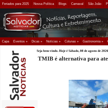
Feriados para 2025
Nossa Política
Blogs
Carnaval
São João
P
Capa
Eventos »
Dicas »
Notícias »
Colunas »
Gastronomia »
Seja bem-vindo. Hoje é
Sábado, 08 de agosto de 202
TMIB é alternativa para at