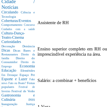
Cidade /
Notícias
Circulando
Ciência e
Tecnologia
Coberturas/Eventos
Assistente de RH
Comportamento
Concurso
Cuidados com a saúde
Cultura-Dança-
Teatro-Cinema
Curiosidades
Decoração
Denúncia
Ensino superior completo em RH ou á
Dicas
Dicas Bares e
imprescindível experiência na área.
Restaurantes
Direito da
Direito do
família
Consumidor
Direito do
Economia
Emprego
Educação
Efemérides
Espaço Pet
Em Destaque
Esporte e Lazer
Salário: a combinar + benefícios
Fake
Festas
news
Fato ou Boato?
populares
Festival de
Festival de Verão
Inverno
Gastronomia e
Culinária
INSS
Inauguração
Justiça
1 Vaga