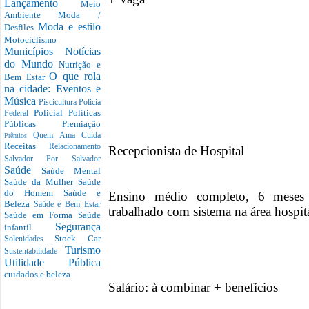
Lançamento
Meio
Ambiente
Moda /
Moda e estilo
Desfiles
Motociclismo
Municípios
Notícias
do Mundo
Nutrição e
O que rola
Bem Estar
na cidade: Eventos e
Música
Piscicultura
Policia
Policial
Políticas
Federal
Públicas
Premiação
Quem Ama Cuida
Prêmios
Receitas
Relacionamento
Recepcionista de Hospital
Salvador Por Salvador
Saúde
Saúde Mental
Saúde da Mulher
Saúde
do Homem
Saúde e
Ensino médio completo, 6 meses d
Beleza
Saúde e Bem Estar
trabalhado com sistema na área hospita
Saúde em Forma
Saúde
Segurança
infantil
Stock Car
Solenidades
Turismo
Sustentabilidade
Utilidade Pública
cuidados e beleza
Salário: à combinar + benefícios