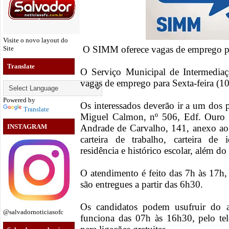
Visite o novo layout do
O SIMM oferece vagas de emprego par
Site
Translate
O Serviço Municipal de Intermedia
vagas de emprego para Sexta-feira (1
Powered by
Os interessados deverão ir a um do
Translate
Miguel Calmon, nº 506, Edf. Ouro 
Andrade de Carvalho, 141, anexo ao 
INSTAGRAM
carteira de trabalho, carteira de
residência e histórico escolar, além 
O atendimento é feito das 7h às 17h,
são entregues a partir das 6h30.
Os candidatos podem usufruir do 
@salvadornoticiasofc
funciona das 07h às 16h30, pelo t