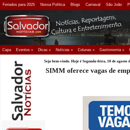
Feriados para 2025
Nossa Política
Blogs
Carnaval
São João
P
Capa
Eventos »
Dicas »
Notícias »
Colunas »
Gastronomia »
Seja bem-vindo. Hoje é
Segunda-feira, 10 de agosto 
SIMM oferece vagas de empr