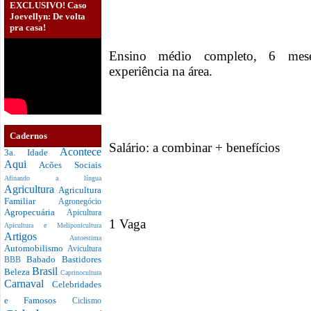
EXCLUSIVO! Caso
Joevellyn: De volta
pra casa!
Ensino médio completo, 6 meses
experiência na área.
Cadernos
Salário: a combinar + benefícios
Acontece
3a. Idade
Aqui
Acões Sociais
Afinando a língua
Agricultura
Agricultura
Familiar
Agronegócio
Agropecuária
Apicultura
1 Vaga
Apicultura e Meliponicultura
Artigos
Autoestima
Automobilismo
Avicultura
Babado
Bastidores
BBB
Brasil
Beleza
Caprinocultura
Carnaval
Celebridades
e Famosos
Ciclismo