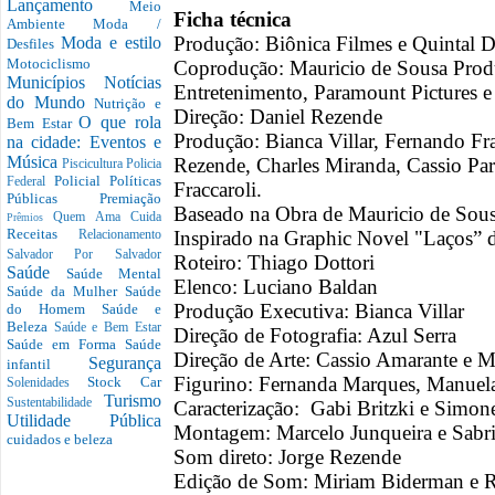
Lançamento
Meio
Ficha técnica
Ambiente
Moda /
Produção: Biônica Filmes e Quintal Di
Moda e estilo
Desfiles
Motociclismo
Coprodução: Mauricio de Sousa Produ
Municípios
Notícias
Entretenimento, Paramount Pictures e
do Mundo
Nutrição e
Direção: Daniel Rezende
O que rola
Bem Estar
Produção: Bianca Villar, Fernando Fr
na cidade: Eventos e
Música
Rezende, Charles Miranda, Cassio Par
Piscicultura
Policia
Policial
Políticas
Federal
Fraccaroli.
Públicas
Premiação
Baseado na Obra de Mauricio de Sou
Quem Ama Cuida
Prêmios
Receitas
Inspirado na Graphic Novel "Laços” d
Relacionamento
Salvador Por Salvador
Roteiro: Thiago Dottori
Saúde
Saúde Mental
Elenco: Luciano Baldan
Saúde da Mulher
Saúde
Produção Executiva: Bianca Villar
do Homem
Saúde e
Beleza
Saúde e Bem Estar
Direção de Fotografia: Azul Serra
Saúde em Forma
Saúde
Direção de Arte: Cassio Amarante e M
Segurança
infantil
Figurino: Fernanda Marques, Manuela
Stock Car
Solenidades
Turismo
Sustentabilidade
Caracterização: Gabi Britzki e Simon
Utilidade Pública
Montagem: Marcelo Junqueira e Sabri
cuidados e beleza
Som direto: Jorge Rezende
Edição de Som: Miriam Biderman e R