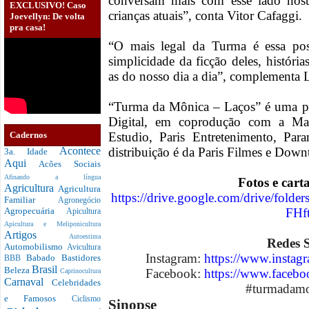
conversam mais com esse lado nost
EXCLUSIVO! Caso
crianças atuais”, conta Vitor Cafaggi.
Joevellyn: De volta
pra casa!
“O mais legal da Turma é essa poss
simplicidade da ficção deles, históri
as do nosso dia a dia”, complementa
“Turma da Mônica – Laços” é uma pr
Digital, em coprodução com a Mau
Cadernos
Estudio, Paris Entretenimento, Pa
distribuição é da Paris Filmes e Dow
Acontece
3a. Idade
Aqui
Acões Sociais
Afinando a língua
Fotos e cart
Agricultura
Agricultura
https://drive.google.com/drive/f
Familiar
Agronegócio
FHf
Agropecuária
Apicultura
Apicultura e Meliponicultura
Artigos
Autoestima
Redes S
Automobilismo
Avicultura
Instagram:
https://www.insta
Babado
Bastidores
BBB
Brasil
Beleza
Facebook:
https://www.faceb
Caprinocultura
Carnaval
Celebridades
#turmadamo
e Famosos
Ciclismo
Sinopse