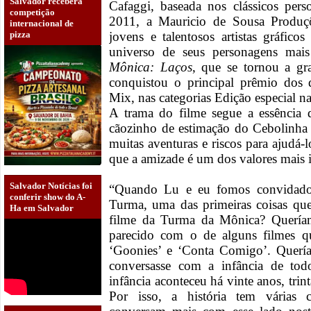
Salvador receberá
Cafaggi, baseada nos clássicos pe
competição
2011, a Mauricio de Sousa Produçõ
internacional de
pizza
jovens e talentosos artistas gráfico
universo de seus personagens mai
Mônica: Laços
, que se tornou a gr
conquistou o principal prêmio dos
Mix, nas categorias Edição especial na
A trama do filme segue a essência 
cãozinho de estimação do Cebolinha 
muitas aventuras e riscos para ajudá
que a amizade é um dos valores mais i
Salvador Notícias foi
“Quando Lu e eu fomos convidados
conferir show do A-
Turma, uma das primeiras coisas qu
Ha em Salvador
filme da Turma da Mônica? Queríam
parecido com o de alguns filmes q
‘Goonies’ e ‘Conta Comigo’. Querí
conversasse com a infância de to
infância aconteceu há vinte anos, trin
Por isso, a história tem várias