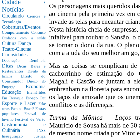
Cidade /
Os personagens mais queridos da
Notícias
ao cinema pela primeira vez em 
Circulando
Ciência e
invade as telas para encantar crian
Tecnologia
Coberturas/Eventos
Nesta história cheia de surpresa
Comportamento
Concurso
infalível para roubar o Sansão, o
Cuidados com a saúde
Cultura-Dança-
se tornar o dono da rua. O plan
Teatro-Cinema
com a ajuda do seu melhor amigo,
Curiosidades
Decoração
Denúncia
Mas as coisas se complicam de
Dicas
Dicas Bares e
Restaurantes
Direito da
cachorrinho de estimação do C
Direito do
família
Magali e Cascão se juntam a el
Consumidor
Direito do
Economia
Emprego
embrenham na floresta para encon
Educação
Efemérides
os laços de amizade que os unem
Espaço Pet
Em Destaque
Esporte e Lazer
conflitos e as diferenças.
Fake
Festas
news
Fato ou Boato?
populares
Festival de
Turma da Mônica – Laços
tr
Festival de Verão
Inverno
Mauricio de Sousa há mais de 50 
Gastronomia e
Culinária
INSS
de mesmo nome criada por Vitor e
Inauguração
Justiça