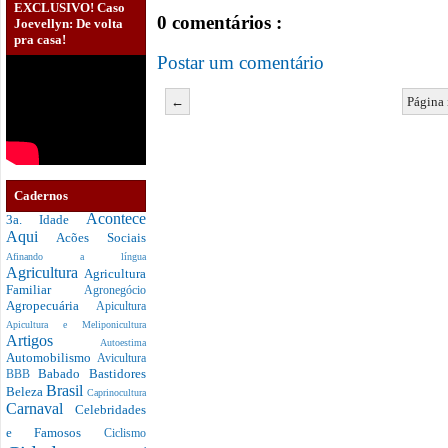
EXCLUSIVO! Caso
0 comentários :
Joevellyn: De volta
pra casa!
Postar um comentário
←
Página 
Cadernos
Acontece
3a. Idade
Aqui
Acões Sociais
Afinando a língua
Agricultura
Agricultura
Familiar
Agronegócio
Agropecuária
Apicultura
Apicultura e Meliponicultura
Artigos
Autoestima
Automobilismo
Avicultura
Babado
Bastidores
BBB
Brasil
Beleza
Caprinocultura
Carnaval
Celebridades
e Famosos
Ciclismo