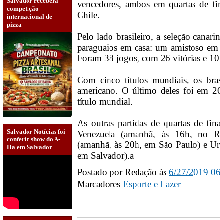
Salvador receberá
vencedores, ambos em quartas de fi
competição
Chile.
internacional de
pizza
Pelo lado brasileiro, a seleção canar
paraguaios em casa: um amistoso em
Foram 38 jogos, com 26 vitórias e 1
Com cinco títulos mundiais, os bras
americano. O último deles foi em 
título mundial.
As outras partidas de quartas de fin
Salvador Notícias foi
Venezuela (amanhã, às 16h, no R
conferir show do A-
(amanhã, às 20h, em São Paulo) e Ur
Ha em Salvador
em Salvador).a
Postado por
Redação
às
6/27/2019 0
Marcadores
Esporte e Lazer