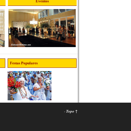
Eventos
Festas Populares
-
Topo ↑