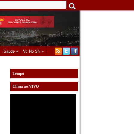
Saúde »
Vc No SN »
Tempo
Clima ao VIVO