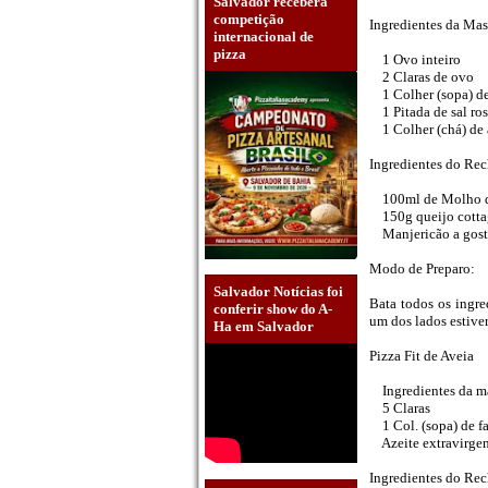
Salvador receberá
competição
Ingredientes da Mas
internacional de
pizza
1 Ovo inteiro
2 Claras de ovo
1 Colher (sopa) de
1 Pitada de sal ro
1 Colher (chá) de a
Ingredientes do Rec
100ml de Molho de
150g queijo cotta
Manjericão a gos
Modo de Preparo:
Salvador Notícias foi
Bata todos os ingre
conferir show do A-
um dos lados estive
Ha em Salvador
Pizza Fit de Aveia
Ingredientes da m
5 Claras
1 Col. (sopa) de fa
Azeite extravirgem
Ingredientes do Rec