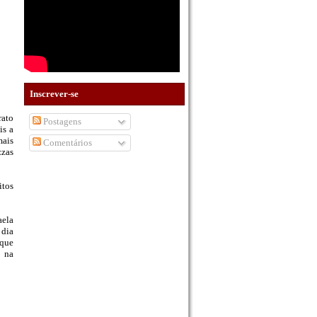
Inscrever-se
rato
Postagens
is a
mais
Comentários
zzas
itos
aela
 dia
 que
m na