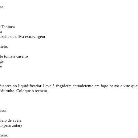
sa:
 Tapioca
sa
zeite de oliva extravirgem
heio:
 tomate caseiro
ge
to
dientes no liquidificador. Leve à frigideira antiaderente em fogo baixo e vire qu
r durinho. Coloque o recheio.
assa:
relo de aveia
 (para untar)
heio: