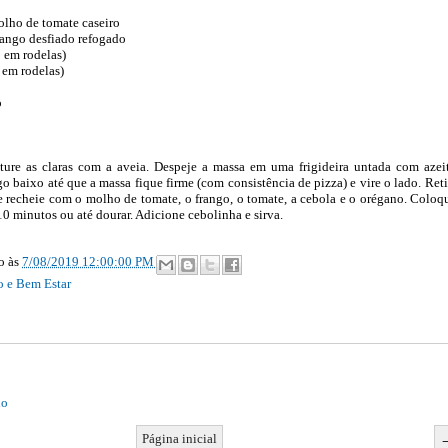
lho de tomate caseiro
ango desfiado refogado
em rodelas)
em rodelas)
o
ture as claras com a aveia. Despeje a massa em uma frigideira untada com azei
 baixo até que a massa fique firme (com consistência de pizza) e vire o lado. Reti
 e recheie com o molho de tomate, o frango, o tomate, a cebola e o orégano. Coloq
0 minutos ou até dourar. Adicione cebolinha e sirva.
ão
às
7/08/2019 12:00:00 PM
o e Bem Estar
io
Página inicial