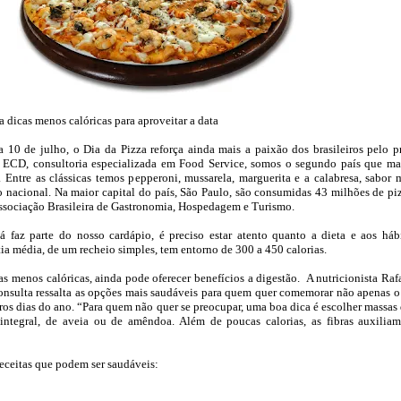
 dicas menos calóricas para aproveitar a data
10 de julho, o Dia da Pizza reforça ainda mais a paixão dos brasileiros pelo p
a ECD, consultoria especializada em Food Service, somos o segundo país que ma
Entre as clássicas temos pepperoni, mussarela, marguerita e a calabresa, sabor 
io nacional. Na maior capital do país, São Paulo, são consumidas 43 milhões de pi
Associação Brasileira de Gastronomia, Hospedagem e Turismo.
á faz parte do nosso cardápio, é preciso estar atento quanto a dieta e aos háb
ia média, de um recheio simples, tem entorno de 300 a 450 calorias.
as menos calóricas, ainda pode oferecer benefícios a digestão. A nutricionista Raf
Consulta ressalta as opções mais saudáveis para quem quer comemorar não apenas o
os dias do ano. “Para quem não quer se preocupar, uma boa dica é escolher massas
integral, de aveia ou de amêndoa. Além de poucas calorias, as fibras auxilia
receitas que podem ser saudáveis: