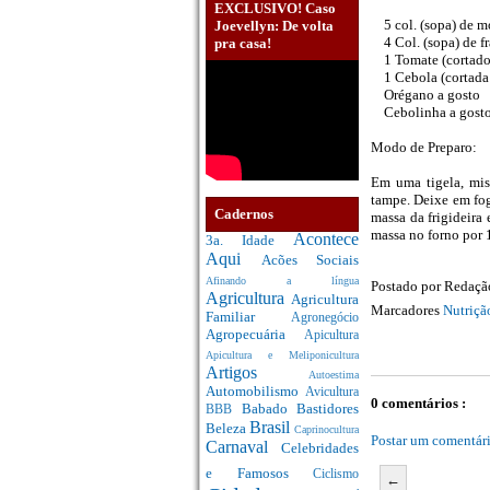
EXCLUSIVO! Caso
5 col. (sopa) de mo
Joevellyn: De volta
4 Col. (sopa) de fr
pra casa!
1 Tomate (cortado 
1 Cebola (cortada 
Orégano a gosto
Cebolinha a gost
Modo de Preparo:
Em uma tigela, mis
tampe. Deixe em fogo
Cadernos
massa da frigideira
massa no forno por 1
Acontece
3a. Idade
Aqui
Acões Sociais
Afinando a língua
Postado por
Redaç
Agricultura
Agricultura
Marcadores
Nutriçã
Familiar
Agronegócio
Agropecuária
Apicultura
Apicultura e Meliponicultura
Artigos
Autoestima
Automobilismo
Avicultura
0 comentários :
Babado
Bastidores
BBB
Brasil
Beleza
Caprinocultura
Postar um comentár
Carnaval
Celebridades
e Famosos
Ciclismo
←