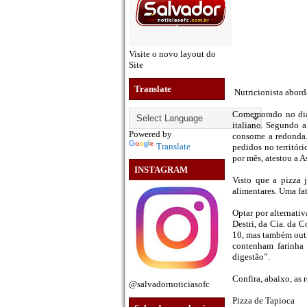
Visite o novo layout do
Site
Translate
Nutricionista aborda
Comemorado no dia 
italiano. Segundo 
Powered by
consome a redonda. 
Translate
pedidos no territór
por mês, atestou a 
INSTAGRAM
Visto que a pizza j
alimentares. Uma fat
Optar por alternativ
Destri, da Cia. da 
10, mas também outr
contenham farinha 
digestão”.
Confira, abaixo, as 
@salvadornoticiasofc
Pizza de Tapioca