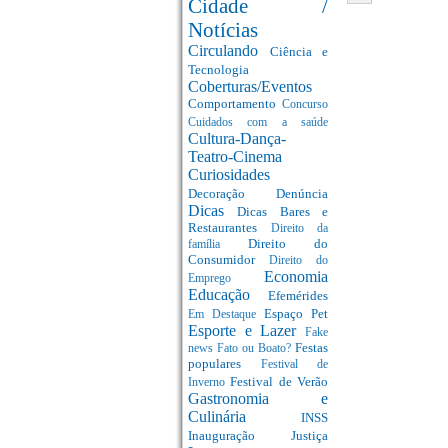
Cidade /
Notícias
Circulando
Ciência e
Tecnologia
Coberturas/Eventos
Comportamento
Concurso
Cuidados com a saúde
Cultura-Dança-
Teatro-Cinema
Curiosidades
Decoração
Denúncia
Dicas
Dicas Bares e
Restaurantes
Direito da
Direito do
família
Consumidor
Direito do
Economia
Emprego
Educação
Efemérides
Espaço Pet
Em Destaque
Esporte e Lazer
Fake
Festas
news
Fato ou Boato?
populares
Festival de
Festival de Verão
Inverno
Gastronomia e
Culinária
INSS
Inauguração
Justiça