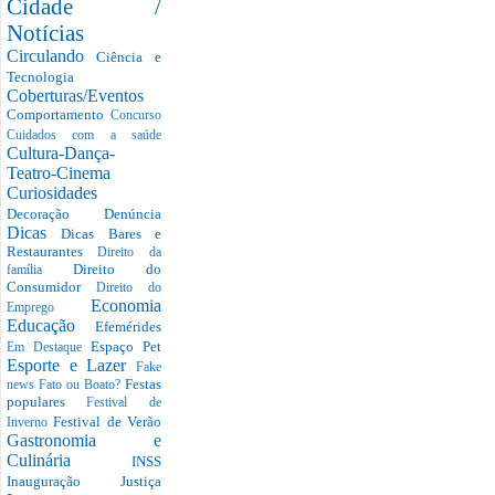
Cidade /
Notícias
Circulando
Ciência e
Tecnologia
Coberturas/Eventos
Comportamento
Concurso
Cuidados com a saúde
Cultura-Dança-
Teatro-Cinema
Curiosidades
Decoração
Denúncia
Dicas
Dicas Bares e
Restaurantes
Direito da
Direito do
família
Consumidor
Direito do
Economia
Emprego
Educação
Efemérides
Espaço Pet
Em Destaque
Esporte e Lazer
Fake
Festas
news
Fato ou Boato?
populares
Festival de
Festival de Verão
Inverno
Gastronomia e
Culinária
INSS
Inauguração
Justiça