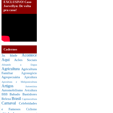
EXCLUSIVO! Caso
Joevellyn: De volta
pra casa!
Cadernos
Acontece
3a. Idade
Aqui
Acões Sociais
Afinando a língua
Agricultura
Agricultura
Familiar
Agronegócio
Agropecuária
Apicultura
Apicultura e Meliponicultura
Artigos
Autoestima
Automobilismo
Avicultura
Babado
Bastidores
BBB
Brasil
Beleza
Caprinocultura
Carnaval
Celebridades
e Famosos
Ciclismo