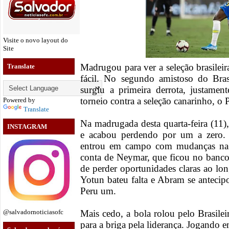
Visite o novo layout do
Site
Madrugou para ver a seleção brasilei
Translate
fácil. No segundo amistoso do Bras
surgiu a primeira derrota, justamen
torneio contra a seleção canarinho, o 
Powered by
Translate
Na madrugada desta quarta-feira (11)
INSTAGRAM
e acabou perdendo por um a zero. T
entrou em campo com mudanças na eq
conta de Neymar, que ficou no banco
de perder oportunidades claras ao lon
Yotun bateu falta e Abram se antecipo
Peru um.
Mais cedo, a bola rolou pelo Brasilei
@salvadornoticiasofc
para a briga pela liderança. Jogando 