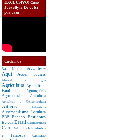
EXCLUSIVO! Caso
Joevellyn: De volta
pra casa!
Cadernos
Acontece
3a. Idade
Aqui
Acões Sociais
Afinando a língua
Agricultura
Agricultura
Familiar
Agronegócio
Agropecuária
Apicultura
Apicultura e Meliponicultura
Artigos
Autoestima
Automobilismo
Avicultura
Babado
Bastidores
BBB
Brasil
Beleza
Caprinocultura
Carnaval
Celebridades
e Famosos
Ciclismo