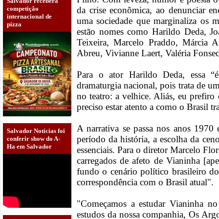
Salvador receberá
competição
da crise econômica, ao denunciar en
internacional de
uma sociedade que marginaliza os m
pizza
estão nomes como Harildo Deda, Jo
Teixeira, Marcelo Praddo, Márcia 
Abreu, Vivianne Laert, Valéria Fonse
Para o ator Harildo Deda, essa “
dramaturgia nacional, pois trata de 
no teatro: a velhice. Aliás, eu prefir
preciso estar atento a como o Brasil tr
A narrativa se passa nos anos 1970 
Salvador Notícias foi
período da história, a escolha da ceno
conferir show do A-
Ha em Salvador
essenciais. Para o diretor Marcelo Flo
carregados de afeto de Vianinha [ap
fundo o cenário político brasileiro
correspondência com o Brasil atual".
"Começamos a estudar Vianinha no
estudos da nossa companhia, Os Argo