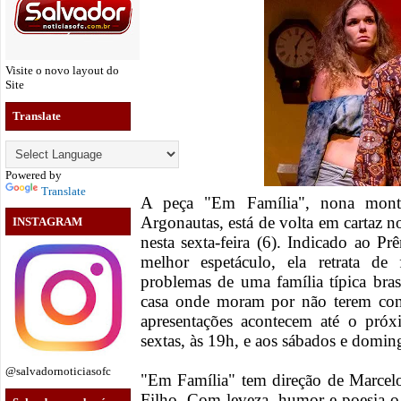
Visite o novo layout do
Site
Translate
Powered by
Translate
A peça "Em Família", nona mont
Argonautas, está de volta em cartaz 
INSTAGRAM
nesta sexta-feira (6). Indicado ao P
melhor espetáculo, ela retrata de
problemas de uma família típica bras
casa onde moram por não terem cond
apresentações acontecem até o pró
sextas, às 19h, e aos sábados e domin
@salvadornoticiasofc
"Em Família" tem direção de Marcel
Filho. Com leveza, humor e poesia o