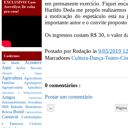
EXCLUSIVO! Caso
em permanente exercício. Fiquei enca
Joevellyn: De volta
Harildo Deda me propôs realizarmos
pra casa!
a motivação do espetáculo está na 
importante autor e o convite proposto
Os ingressos custam R$ 30, o valor da 
Postado por
Redação
às
9/05/2019 1
Cadernos
Marcadores
Cultura-Dança-Teatro-Ci
Acontece
3a. Idade
Aqui
Acões Sociais
Afinando a língua
Agricultura
Agricultura
Familiar
Agronegócio
0 comentários :
Agropecuária
Apicultura
Apicultura e Meliponicultura
Postar um comentário
Artigos
Autoestima
Automobilismo
Avicultura
Babado
Bastidores
BBB
←
Página 
Brasil
Beleza
Caprinocultura
Carnaval
Celebridades
e Famosos
Ciclismo