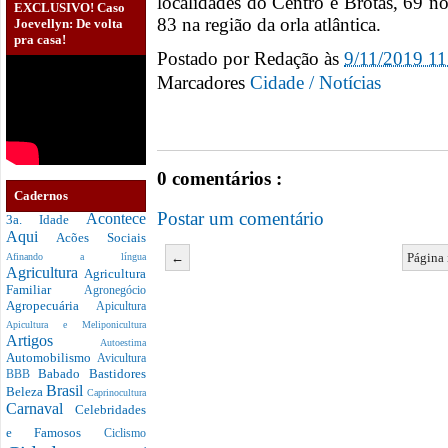
localidades do Centro e Brotas, 69 n
EXCLUSIVO! Caso
83 na região da orla atlântica.
Joevellyn: De volta
pra casa!
Postado por
Redação
às
9/11/2019 1
Marcadores
Cidade / Notícias
0 comentários :
Cadernos
Postar um comentário
Acontece
3a. Idade
Aqui
Acões Sociais
←
Página 
Afinando a língua
Agricultura
Agricultura
Familiar
Agronegócio
Agropecuária
Apicultura
Apicultura e Meliponicultura
Artigos
Autoestima
Automobilismo
Avicultura
Babado
Bastidores
BBB
Brasil
Beleza
Caprinocultura
Carnaval
Celebridades
e Famosos
Ciclismo