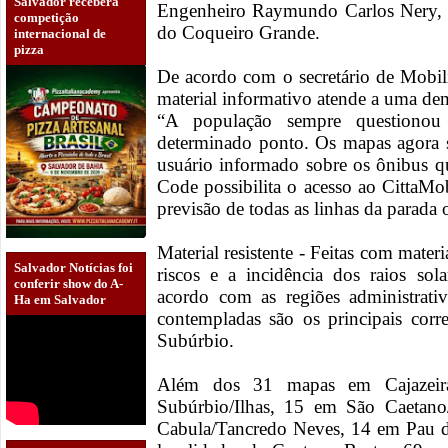
Salvador receberá
Engenheiro Raymundo Carlos Nery, Jo
competição
do Coqueiro Grande.
internacional de
pizza
De acordo com o secretário de Mobil
material informativo atende a uma de
“A população sempre questionou
determinado ponto. Os mapas agora 
usuário informado sobre os ônibus q
Code possibilita o acesso ao CittaMob
previsão de todas as linhas da parada 
Material resistente - Feitas com materi
Salvador Notícias foi
riscos e a incidência dos raios sola
conferir show do A-
acordo com as regiões administrativ
Ha em Salvador
contempladas são os principais corr
Subúrbio.
Além dos 31 mapas em Cajazeiras
Subúrbio/Ilhas, 15 em São Caetano
Cabula/Tancredo Neves, 14 em Pau d