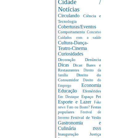
Cidade /
Notícias
Circulando
Ciência e
Tecnologia
Coberturas/Eventos
Comportamento
Concurso
Cuidados com a saúde
Cultura-Dança-
Teatro-Cinema
Curiosidades
Decoração
Denúncia
Dicas
Dicas Bares e
Restaurantes
Direito da
Direito do
família
Consumidor
Direito do
Economia
Emprego
Educação
Efemérides
Espaço Pet
Em Destaque
Esporte e Lazer
Fake
Festas
news
Fato ou Boato?
populares
Festival de
Festival de Verão
Inverno
Gastronomia e
Culinária
INSS
Inauguração
Justiça