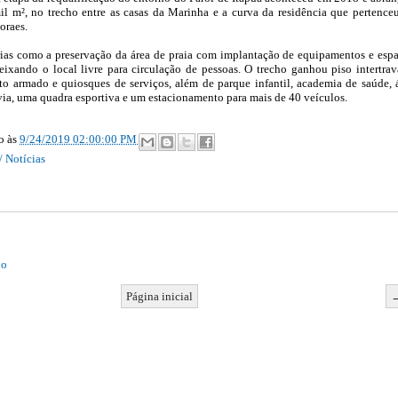
l m², no trecho entre as casas da Marinha e a curva da residência que pertence
oraes.
rias como a preservação da área de praia com implantação de equipamentos e esp
ixando o local livre para circulação de pessoas. O trecho ganhou piso intertra
o armado e quiosques de serviços, além de parque infantil, academia de saúde, 
ovia, uma quadra esportiva e um estacionamento para mais de 40 veículos.
ão
às
9/24/2019 02:00:00 PM
/ Notícias
io
Página inicial