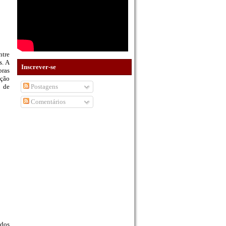
ntre
s. A
Inscrever-se
bras
ação
Postagens
s de
Comentários
 dos