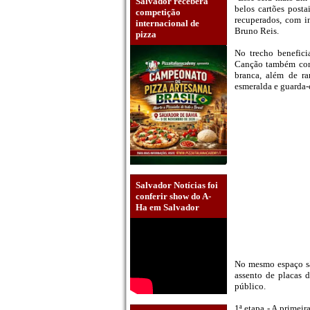
Salvador receberá
belos cartões posta
competição
recuperados, com in
internacional de
Bruno Reis.
pizza
No trecho benefici
Canção também cont
branca, além de ra
esmeralda e guarda-
Salvador Notícias foi
conferir show do A-
Ha em Salvador
No mesmo espaço sã
assento de placas de
público.
1ª etapa - A primei