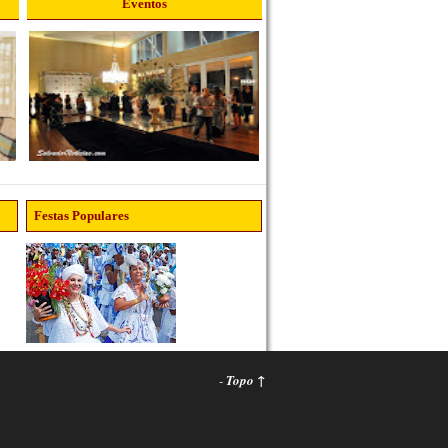
Eventos
Festas Populares
-
Topo ↑