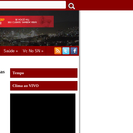
Saúde »
Vc No SN »
as
Tempo
Clima ao VIVO