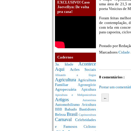
EXCLUSIVO! Caso
uma área de 21,5 mi
Joevellyn: De volta
poeta Vinicius de M
pra casa!
Foram feitas melho
de contemplação, de
com tela em concret
para capoeira, cicl
Postado por
Redaç
Marcadores
Cidade 
Cadernos
Acontece
3a. Idade
Aqui
Acões Sociais
Afinando a língua
0 comentários :
Agricultura
Agricultura
Familiar
Agronegócio
Postar um comentár
Agropecuária
Apicultura
Apicultura e Meliponicultura
←
Artigos
Autoestima
Automobilismo
Avicultura
Babado
Bastidores
BBB
Brasil
Beleza
Caprinocultura
Carnaval
Celebridades
e Famosos
Ciclismo