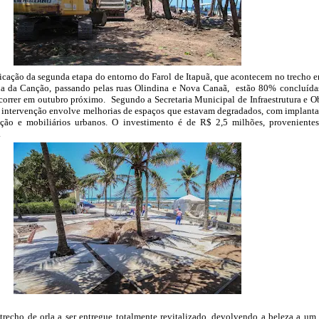
ficação da segunda etapa do entorno do Farol de Itapuã, que acontecem no trecho e
ua da Canção, passando pelas ruas Olindina e Nova Canaã, estão 80% concluída
orrer em outubro próximo. Segundo a Secretaria Municipal de Infraestrutura e O
 a intervenção envolve melhorias de espaços que estavam degradados, com implant
ção e mobiliários urbanos. O investimento é de R$ 2,5 milhões, proveniente
.
trecho de orla a ser entregue totalmente revitalizado, devolvendo a beleza a um