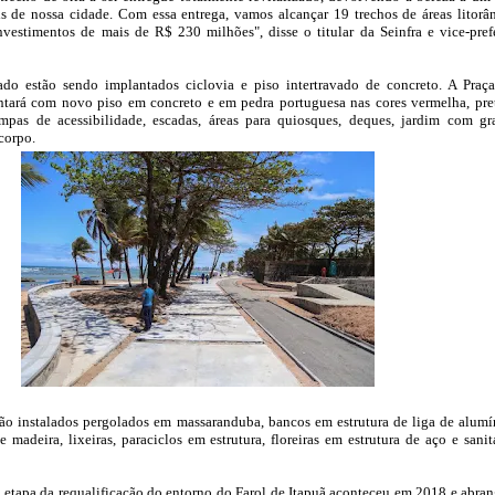
is de nossa cidade. Com essa entrega, vamos alcançar 19 trechos de áreas litorâ
vestimentos de mais de R$ 230 milhões", disse o titular da Seinfra e vice-pref
ado estão sendo implantados ciclovia e piso intertravado de concreto. A Praç
ará com novo piso em concreto e em pedra portuguesa nas cores vermelha, pre
mpas de acessibilidade, escadas, áreas para quiosques, deques, jardim com g
corpo.
o instalados pergolados em massaranduba, bancos em estrutura de liga de alumí
 madeira, lixeiras, paraciclos em estrutura, floreiras em estrutura de aço e sanit
ra etapa da requalificação do entorno do Farol de Itapuã aconteceu em 2018 e abra