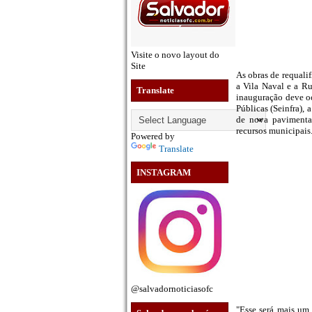
Visite o novo layout do
Site
As obras de requali
a Vila Naval e a R
Translate
inauguração deve oc
Públicas (Seinfra),
de nova pavimenta
recursos municipais
Powered by
Translate
INSTAGRAM
@salvadornoticiasofc
"Esse será mais um 