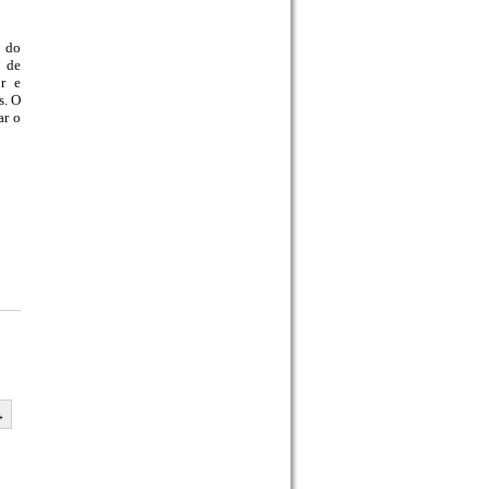
o do
o de
or e
s. O
ar o
→