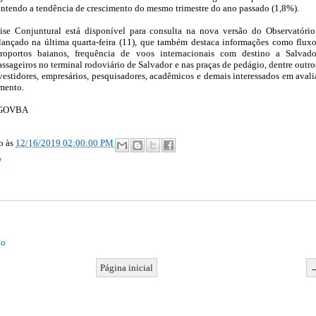
tendo a tendência de crescimento do mesmo trimestre do ano passado (1,8%).
se Conjuntural está disponível para consulta na nova versão do Observatóri
lançado na última quarta-feira (11), que também destaca informações como flux
eroportos baianos, frequência de voos internacionais com destino a Salvad
sageiros no terminal rodoviário de Salvador e nas praças de pedágio, dentre outro
nvestidores, empresários, pesquisadores, acadêmicos e demais interessados em avali
mento.
a/GOVBA
ão
às
12/16/2019 02:00:00 PM
o
io
Página inicial