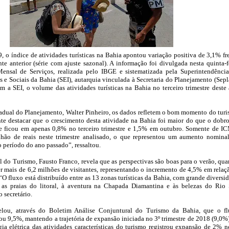
 o índice de atividades turísticas na Bahia apontou variação positiva de 3,1% fr
e anterior (série com ajuste sazonal). A informação foi divulgada nesta quinta-f
Mensal de Serviços, realizada pelo IBGE e sistematizada pela Superintendênci
e Sociais da Bahia (SEI), autarquia vinculada à Secretaria do Planejamento (Sepl
 a SEI, o volume das atividades turísticas na Bahia no terceiro trimestre deste
stadual do Planejamento, Walter Pinheiro, os dados refletem o bom momento do tur
te destacar que o crescimento desta atividade na Bahia foi maior do que o dobr
ue ficou em apenas 0,8% no terceiro trimestre e 1,5% em outubro. Somente de I
lhão de reais neste trimestre analisado, o que representou um aumento nomina
período do ano passado”, ressaltou.
al do Turismo, Fausto Franco, revela que as perspectivas são boas para o verão, qu
r mais de 6,2 milhões de visitantes, representando o incremento de 4,5% em relaç
“O fluxo está distribuído entre as 13 zonas turísticas da Bahia, com grande diversi
e as praias do litoral, à aventura na Chapada Diamantina e às belezas do Rio
o secretário.
lou, através do Boletim Análise Conjuntural do Turismo da Bahia, que o f
ou 9,5%, mantendo a trajetória de expansão iniciada no 3º trimestre de 2018 (9,0%)
a elétrica das atividades características do turismo registrou expansão de 2% n