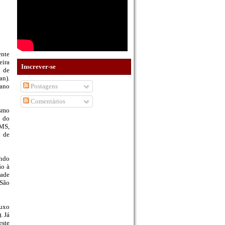
ente
eira
Inscrever-se
a de
an).
Postagens
 ano
Comentários
ismo
o do
CMS,
l de
ando
ão à
dade
 São
luxo
. Já
este