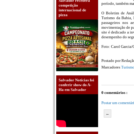
Salvador receberá
período, também man
competição
internacional de
O Boletim de Análi
pizza
Turismo da Bahia, 
passageiros nos a
movimentação de pas
site é dedicado a i
desempenho do seg
Foto: Carol Garci
Postado por
Redaç
Marcadores
Turism
Salvador Notícias foi
conferir show do A-
Ha em Salvador
0 comentários :
Postar um comentár
←