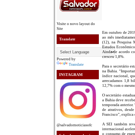
Visite o novo layout do
Site
Em outubro de 2019,
ao mês imediatament
Translate
(12), na Pesquisa 
Estudos Econômicos 
Ainda de acordo com
cresceu 1,8%.
Powered by
Translate
Para o secretário e
na Bahia. “Importan
INSTAGRAM
índice nacional, q
arrecadamos 1,8 bi
12,7% com o mesmo 
O secretário estadu
a Bahia deve recebe
temporada anterior. 
de atrativos, desd
Francisco”, explica 
A SEI também reve
@salvadornoticiasofc
internacional aceler
o consumo de energi