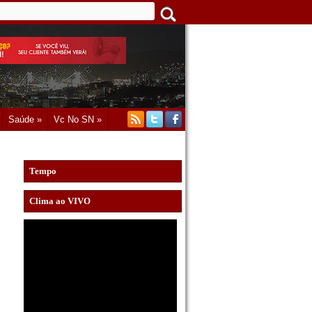
Saúde »
Vc No SN »
Tempo
Clima ao VIVO