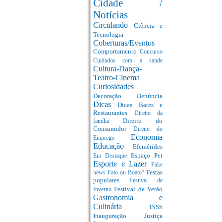
Cidade /
Notícias
Circulando
Ciência e
Tecnologia
Coberturas/Eventos
Comportamento
Concurso
Cuidados com a saúde
Cultura-Dança-
Teatro-Cinema
Curiosidades
Decoração
Denúncia
Dicas
Dicas Bares e
Restaurantes
Direito da
Direito do
família
Consumidor
Direito do
Economia
Emprego
Educação
Efemérides
Espaço Pet
Em Destaque
Esporte e Lazer
Fake
Festas
news
Fato ou Boato?
populares
Festival de
Festival de Verão
Inverno
Gastronomia e
Culinária
INSS
Inauguração
Justiça