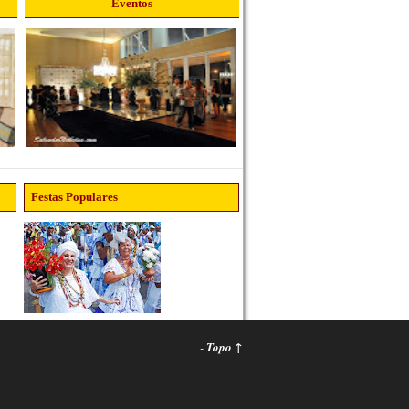
Eventos
Festas Populares
-
Topo ↑