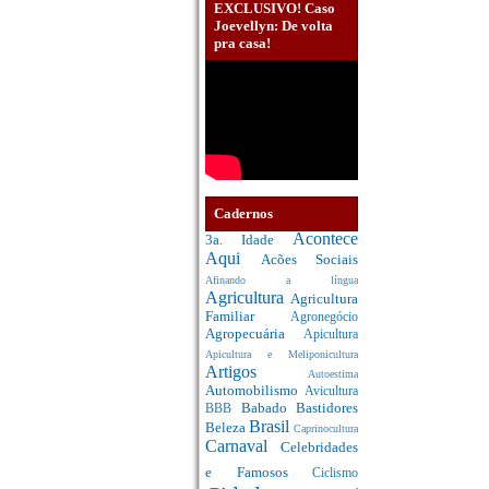
EXCLUSIVO! Caso
Joevellyn: De volta
pra casa!
Cadernos
Acontece
3a. Idade
Aqui
Acões Sociais
Afinando a língua
Agricultura
Agricultura
Familiar
Agronegócio
Agropecuária
Apicultura
Apicultura e Meliponicultura
Artigos
Autoestima
Automobilismo
Avicultura
Babado
Bastidores
BBB
Brasil
Beleza
Caprinocultura
Carnaval
Celebridades
e Famosos
Ciclismo