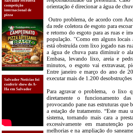
Salvador receberá
competição
orientação é direcionar a água de chuv
internacional de
pizza
Outro problema, de acordo com Andr
da rede coletora de esgoto para escoa
e retorno do esgoto para as ruas e i
população. "Como em alguns locais a
está obstruída com lixo jogado nas rua
a água de chuva para diminuir o al
Embasa, levando lixo, areia e ped
minutos, o esgoto vai extravasar, pi
Entre janeiro e março do ano de 2
executar mais de 1.200 desobstruções 
Salvador Notícias foi
conferir show do A-
Ha em Salvador
Para agravar o problema, o lixo q
diretamente o funcionamento das 
provocando pane nas estruturas que 
a estação de tratamento. “Este mau
sistema, tornando mais cara a prest
excessivamente em manutenção po
melhorias e na ampliação do saneame