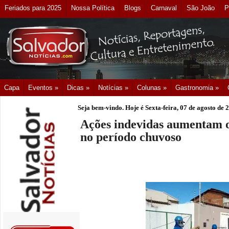
Feriados para 2025
Nossa Política
Blogs
Carnaval
São João
P
Capa
Eventos »
Dicas »
Notícias »
Colunas »
Gastronomia »
Seja bem-vindo. Hoje é
Sexta-feira, 07 de agosto de 
Ações indevidas aumentam o
no período chuvoso