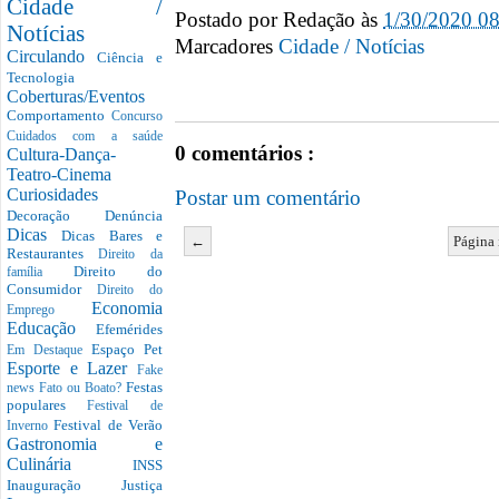
Cidade /
Postado por
Redação
às
1/30/2020 0
Notícias
Marcadores
Cidade / Notícias
Circulando
Ciência e
Tecnologia
Coberturas/Eventos
Comportamento
Concurso
Cuidados com a saúde
0 comentários :
Cultura-Dança-
Teatro-Cinema
Curiosidades
Postar um comentário
Decoração
Denúncia
Dicas
Dicas Bares e
←
Página 
Restaurantes
Direito da
Direito do
família
Consumidor
Direito do
Economia
Emprego
Educação
Efemérides
Espaço Pet
Em Destaque
Esporte e Lazer
Fake
Festas
news
Fato ou Boato?
populares
Festival de
Festival de Verão
Inverno
Gastronomia e
Culinária
INSS
Inauguração
Justiça