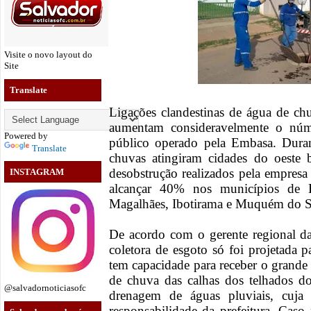
Visite o novo layout do
Site
Translate
Ligações clandestinas de água de ch
aumentam consideravelmente o núm
Powered by
público operado pela Embasa. Duran
Translate
chuvas atingiram cidades do oeste 
desobstrução realizados pela empresa
INSTAGRAM
alcançar 40% nos municípios de B
Magalhães, Ibotirama e Muquém do S
De acordo com o gerente regional d
coletora de esgoto só foi projetada 
tem capacidade para receber o grand
de chuva das calhas dos telhados do
@salvadornoticiasofc
drenagem de águas pluviais, cuja
responsabilidade da prefeitura. Cas