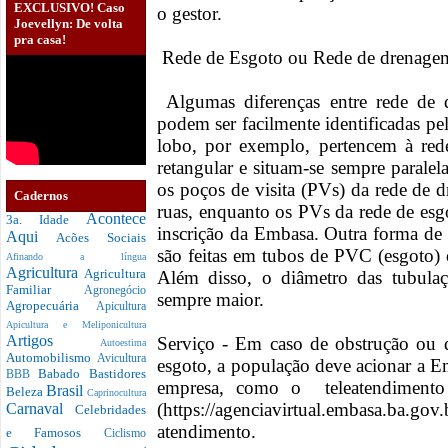
EXCLUSIVO! Caso
o gestor.
Joevellyn: De volta
pra casa!
Rede de Esgoto ou Rede de drenage
Algumas diferenças entre rede de 
podem ser facilmente identificadas p
lobo, por exemplo, pertencem à red
retangular e situam-se sempre paralel
os poços de visita (PVs) da rede de 
Cadernos
ruas, enquanto os PVs da rede de es
Acontece
3a. Idade
inscrição da Embasa. Outra forma de d
Aqui
Acões Sociais
são feitas em tubos de PVC (esgoto)
Afinando a língua
Agricultura
Agricultura
Além disso, o diâmetro das tubula
Familiar
Agronegócio
sempre maior.
Agropecuária
Apicultura
Apicultura e Meliponicultura
Artigos
Serviço - Em caso de obstrução ou d
Autoestima
Automobilismo
Avicultura
esgoto, a população deve acionar a E
Babado
Bastidores
BBB
empresa, como o teleatendimento
Brasil
Beleza
Caprinocultura
(https://agenciavirtual.embasa.ba.g
Carnaval
Celebridades
atendimento.
e Famosos
Ciclismo