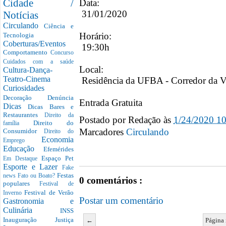
Cidade /
Data:
31/01/2020
Notícias
Circulando
Ciência e
Horário:
Tecnologia
Coberturas/Eventos
19:30h
Comportamento
Concurso
Cuidados com a saúde
Local:
Cultura-Dança-
Teatro-Cinema
Residência da UFBA - Corredor da Vi
Curiosidades
Decoração
Denúncia
Entrada Gratuita
Dicas
Dicas Bares e
Restaurantes
Direito da
Postado por
Redação
às
1/24/2020 1
Direito do
família
Marcadores
Circulando
Consumidor
Direito do
Economia
Emprego
Educação
Efemérides
Espaço Pet
Em Destaque
Esporte e Lazer
Fake
Festas
news
Fato ou Boato?
0 comentários :
populares
Festival de
Festival de Verão
Inverno
Postar um comentário
Gastronomia e
Culinária
INSS
Inauguração
Justiça
←
Página 