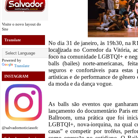
Visite o novo layout do
Site
Translate
No dia 31 de janeiro, às 19h30, na R1
localizada no Corredor da Vitória, 
foco na comunidade LGBTQI+ e negra
Powered by
balls (bailes) norte-americanas, fe
Translate
seguros e confortáveis para estas 
artísticas e de performance de gênero 
INSTAGRAM
da moda e da dança vogue.
As balls são eventos que ganharam
lançamento do documentário Paris em
Ballroom, uma prática que foi inic
LGBTQI+, nova-iorquina, na qual c
@salvadornoticiasofc
casas” e competir por troféus, per
como opressão no cotidiano. O Baile