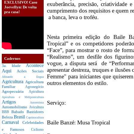
EXCLUSIVO! Caso
exuberância, precisão, criatividade 
Joevellyn: De volta
cumprimento dos requisitos e quem re
pra casa!
a banca, leva o troféu.
Nesta primeira edição do Baile B
Tropical” e os competidores poderão 
“Face”, para mostrar o rosto de form
“Realismo”, um desfile dos figurino
Cadernos
vogue, a disputa será de “Performa
Acontece
3a. Idade
apresentar destreza, truques e ilusõ
Aqui
Acões Sociais
Femme" para iniciantes que quiserem 
Afinando a língua
Agricultura
Agricultura
outros elementos do estilo.
Familiar
Agronegócio
Agropecuária
Apicultura
Apicultura e Meliponicultura
Artigos
Serviço:
Autoestima
Automobilismo
Avicultura
Babado
Bastidores
BBB
Brasil
Beleza
Caprinocultura
Baile Banzé: Musa Tropical
Carnaval
Celebridades
e Famosos
Ciclismo