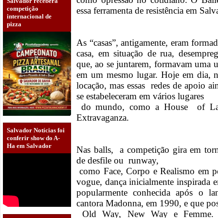
Salvador receberá
competição
essa ferramenta de resistência em Salv
internacional de
pizza
As “casas”, antigamente, eram forma
casa, em situação de rua, desemprega
que, ao se juntarem, formavam uma 
em um mesmo lugar. Hoje em dia, 
locação, mas essas redes de apoio ai
se estabeleceram em vários lugares
do mundo, como a House of LaBe
Extravaganza.
Salvador Notícias foi
conferir show do A-
Ha em Salvador
Nas balls, a competição gira em tor
de desfile ou runway,
como Face, Corpo e Realismo em pe
vogue, dança inicialmente inspirada 
popularmente conhecida após o l
cantora Madonna, em 1990, e que possu
Old Way, New Way e Femme. Nas 