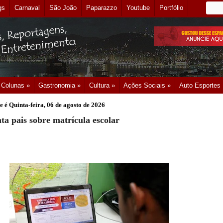
gs
Carnaval
São João
Paparazzo
Youtube
Portfólio
Colunas »
Gastronomia »
Cultura »
Ações Sociais »
Auto Esportes
e é
Quinta-feira, 06 de agosto de 2026
ta pais sobre matrícula escolar