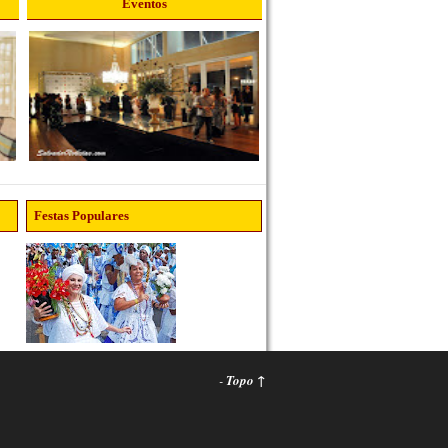
Eventos
Festas Populares
-
Topo ↑