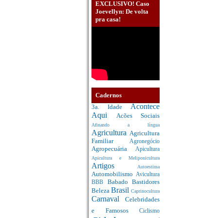
EXCLUSIVO! Caso
Joevellyn: De volta
pra casa!
Cadernos
Acontece
3a. Idade
Aqui
Acões Sociais
Afinando a língua
Agricultura
Agricultura
Familiar
Agronegócio
Agropecuária
Apicultura
Apicultura e Meliponicultura
Artigos
Autoestima
Automobilismo
Avicultura
Babado
Bastidores
BBB
Brasil
Beleza
Caprinocultura
Carnaval
Celebridades
e Famosos
Ciclismo