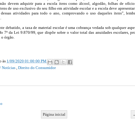
 não devem adquirir para a escola itens como álcool, algodão, folhas de ofíci
itens de uso exclusivo do seu filho em atividade escolar e a escola deve apresenta
dessas atividades para todo o ano, comprovando o uso daqueles itens”, lemb
n.
nte debatido, a taxa de material escolar é uma cobrança vedada sob qualquer aspe
afo 7º da Lei 9.870/99, que dispõe sobre o valor total das anuidades escolares, pr
a o órgão.
ão
às
1/09/2020 01:00:00 PM
/ Notícias
,
Direito do Consumidor
io
Página inicial