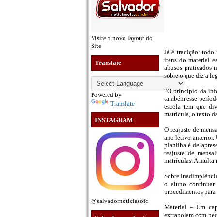
Visite o novo layout do
Site
Já é tradição: todo 
itens do material e
Translate
abusos praticados 
sobre o que diz a le
“O princípio da in
Powered by
também esse período
Translate
escola tem que div
matrícula, o texto d
INSTAGRAM
O reajuste de mensa
ano letivo anterior.
planilha é de apres
reajuste de mensa
matrículas. A multa
Sobre inadimplência,
o aluno continuar 
procedimentos para 
@salvadornoticiasofc
Material – Um capí
extrapolam com pedi