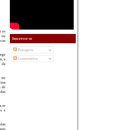
r os
s ou
Inscrever-se
icas
Postagens
rege
Comentários
m, a
l da
e no
Essa
l de
 das
a se
os e
olas
 uso