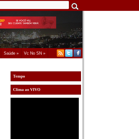
Saúde »
Vc No SN »
Tempo
Clima ao VIVO