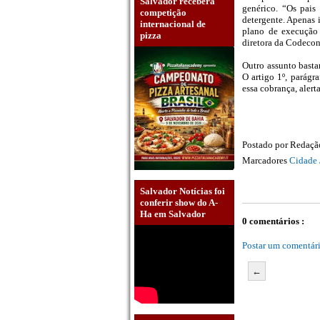
Salvador receberá
genérico. “Os pais
competição
detergente. Apenas 
internacional de
plano de execução 
pizza
diretora da Codeco
Outro assunto basta
O artigo 1º, parágr
essa cobrança, alert
Postado por
Redaç
Marcadores
Cidade 
Salvador Notícias foi
conferir show do A-
Ha em Salvador
0 comentários :
Postar um comentár
←