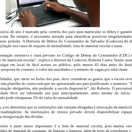
início de ano é marcado pela correria dos pais para matricular os filhos e garanti
scolar. No entanto, é necessário atenção para identificar possíveis irregularidade
nesse período. A Diretoria de Defesa do Consumidor de Salvador (Codecon) dá d
gislação nos casos de reajuste de mensalidade, lista de material escolar e taxas.
formação ostensiva e clara previsto no Código de Defesa do Consumidor (CDC) 
 de matrícula escolar”, explica a diretora da Codecon, Roberta Caires. Sendo assi
ulgar em local de fácil acesso ao público, pelo menos 45 dias antes do fina
a proposta de contrato, o valor das anuidades e o número de vagas por sala/classe.
lidades, que mexe no bolso dos pais, deve considerar os gastos que a escola tev
 Uma planilha de custos tem que ser apresentada aos pais justificando o aumento. “
entação obrigatória, não podendo a escola dispensá-la”, diz Roberta. O percentua
lidade deve ser informado aos pais antecipadamente, antes mesmo do início
 não pode ultrapassar 2% do valor da mensalidade.
 a lei determina que as instituições não estejam obrigadas à renovação da matrícul
inadimplente. As instituições de ensino privado devem disponibilizar espaç
a renegociação das dívidas.
tulo à parte muito importante é a lista de material escolar, pois muitas esc
dos de material de consumo, de higiene e limpeza, além de itens de expediente e