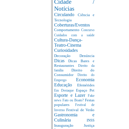
Cidade /
Notícias
Circulando
Ciência e
Tecnologia
Coberturas/Eventos
Comportamento
Concurso
Cuidados com a saúde
Cultura-Dança-
Teatro-Cinema
Curiosidades
Decoração
Denúncia
Dicas
Dicas Bares e
Restaurantes
Direito da
Direito do
família
Consumidor
Direito do
Economia
Emprego
Educação
Efemérides
Espaço Pet
Em Destaque
Esporte e Lazer
Fake
Festas
news
Fato ou Boato?
populares
Festival de
Festival de Verão
Inverno
Gastronomia e
Culinária
INSS
Inauguração
Justiça