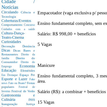
Cidade /
Notícias
Circulando
Empacotador (vaga exclusiva p/ pessoa
Ciência e
Tecnologia
Coberturas/Eventos
Ensino fundamental completo, sem ex
Comportamento
Concurso
Cuidados com a saúde
Cultura-Dança-
Salário: R$ 998,00 + benefícios
Teatro-Cinema
Curiosidades
5 Vagas
Decoração
Denúncia
Dicas
Dicas Bares e
Restaurantes
Direito da
Direito do
família
Consumidor
Direito do
Manicure
Economia
Emprego
Educação
Efemérides
Espaço Pet
Ensino fundamental completo, 3 mese
Em Destaque
Esporte e Lazer
Fake
área.
Festas
news
Fato ou Boato?
populares
Festival de
Salário (R$): a combinar + benefícios
Festival de Verão
Inverno
Gastronomia e
Culinária
INSS
15 Vagas
Inauguração
Justiça