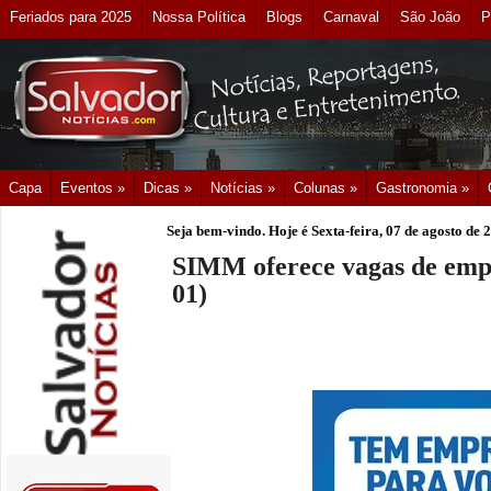
Feriados para 2025
Nossa Política
Blogs
Carnaval
São João
P
Capa
Eventos »
Dicas »
Notícias »
Colunas »
Gastronomia »
Seja bem-vindo. Hoje é
Sexta-feira, 07 de agosto de 
SIMM oferece vagas de empr
01)