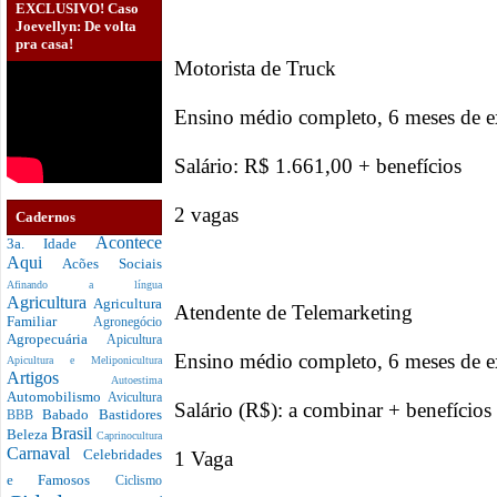
EXCLUSIVO! Caso
Joevellyn: De volta
pra casa!
Motorista de Truck
Ensino médio completo, 6 meses de e
Salário: R$ 1.661,00 + benefícios
2 vagas
Cadernos
Acontece
3a. Idade
Aqui
Acões Sociais
Afinando a língua
Agricultura
Agricultura
Atendente de Telemarketing
Familiar
Agronegócio
Agropecuária
Apicultura
Ensino médio completo, 6 meses de e
Apicultura e Meliponicultura
Artigos
Autoestima
Automobilismo
Avicultura
Salário (R$): a combinar + benefícios
Babado
Bastidores
BBB
Brasil
Beleza
Caprinocultura
Carnaval
Celebridades
1 Vaga
e Famosos
Ciclismo