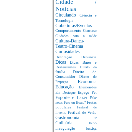
Cidade /
Notícias
Circulando
Ciência e
Tecnologia
Coberturas/Eventos
Comportamento
Concurso
Cuidados com a saúde
Cultura-Dança-
Teatro-Cinema
Curiosidades
Decoração
Denúncia
Dicas
Dicas Bares e
Restaurantes
Direito da
Direito do
família
Consumidor
Direito do
Economia
Emprego
Educação
Efemérides
Espaço Pet
Em Destaque
Esporte e Lazer
Fake
Festas
news
Fato ou Boato?
populares
Festival de
Festival de Verão
Inverno
Gastronomia e
Culinária
INSS
Inauguração
Justiça