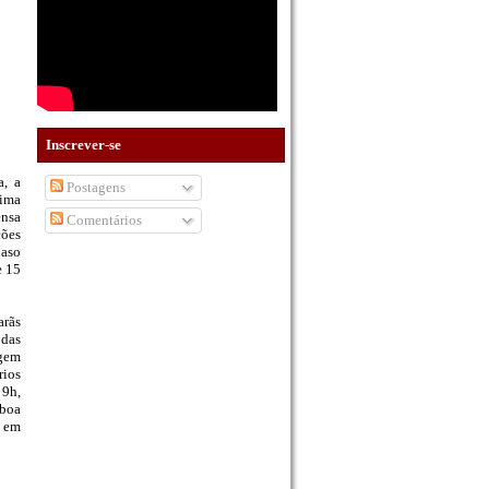
Inscrever-se
a, a
Postagens
tima
ensa
Comentários
ções
Caso
e 15
arãs
 das
agem
rios
 9h,
 boa
a em