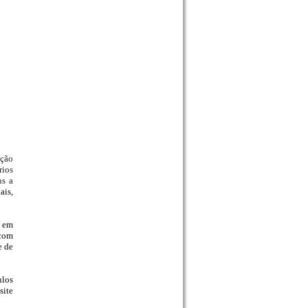
ação
rios
ns a
ais,
s em
 com
e de
ulos
site