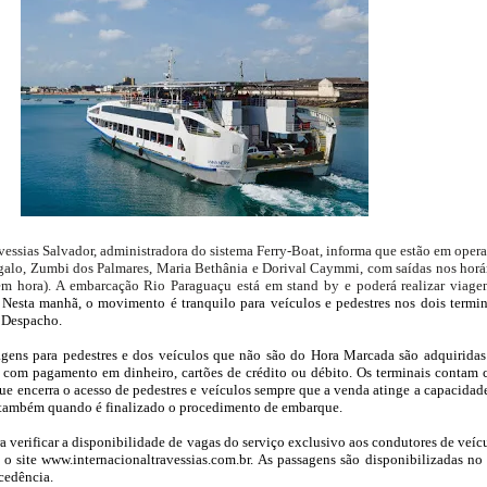
vessias Salvador, administradora do sistema Ferry-Boat, informa que estão em oper
angalo, Zumbi dos Palmares, Maria Bethânia e Dorival Caymmi, com saídas nos horá
 em hora). A embarcação Rio Paraguaçu está em stand by e poderá realizar viage
Nesta manhã, o movimento é tranquilo para veículos e pedestres nos dois termin
 Despacho.
gens para pedestres e dos veículos que não são do Hora Marcada são adquirida
, com pagamento em dinheiro, cartões de crédito ou débito. Os terminais contam
que encerra o acesso de pedestres e veículos sempre que a venda atinge a capacidad
 também quando é finalizado o procedimento de embarque.
a verificar a disponibilidade de vagas do serviço exclusivo aos condutores de veíc
 o site
www.internacionaltravessias.com.br
. As passagens são disponibilizadas no 
ecedência.