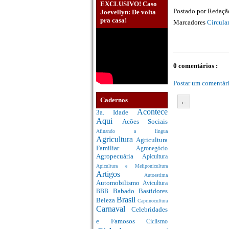
EXCLUSIVO! Caso
Postado por
Redaç
Joevellyn: De volta
pra casa!
Marcadores
Circula
0 comentários :
Postar um comentár
Cadernos
←
Acontece
3a. Idade
Aqui
Acões Sociais
Afinando a língua
Agricultura
Agricultura
Familiar
Agronegócio
Agropecuária
Apicultura
Apicultura e Meliponicultura
Artigos
Autoestima
Automobilismo
Avicultura
Babado
Bastidores
BBB
Brasil
Beleza
Caprinocultura
Carnaval
Celebridades
e Famosos
Ciclismo