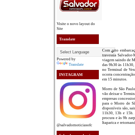
Visite o novo layout do
Site
Translate
Com oito embarcaçõ
travessia Salvador-
Powered by
viagem saindo de Ma
Translate
das 9h30 às 11h30,
no Terminal de Ver
ocorra concentração 
INSTAGRAM
em 15 minutos.
Morro de São Paulo 
vão deixar o Termin
empresas concession
para o Morro de S
disponíveis são, sa
11h30, 13h e 15h. 
procura e às 9h zar
Itaparica e retornan
@salvadornoticiasofc