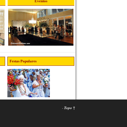
Eventos
Festas Populares
-
Topo ↑