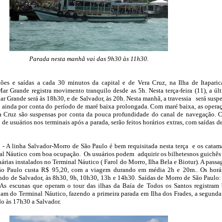
Parada nesta manhã vai das 9h30 às 11h30.
es e saídas a cada 30 minutos da capital e de Vera Cruz, na Ilha de Itaparic
Mar Grande registra movimento tranquilo desde as 5h. Nesta terça-feira (11), a úl
r Grande será às 18h30, e de Salvador, às 20h. Nesta manhã, a travessia será susp
 ainda por conta do período de maré baixa prolongada. Com maré baixa, as opera
a Cruz são suspensas por conta da pouca profundidade do canal de navegação. 
de usuários nos terminais após a parada, serão feitos horários extras, com saídas d
- A linha Salvador-Morro de São Paulo é bem requisitada nesta terça e os catam
al Náutico com boa ocupação. Os usuários podem adquirir os bilhetesnos guichês
árias instalados no Terminal Náutico ( Farol do Morro, Ilha Bela e Biotur). A pass
ão Paulo custa R$ 95,20, com a viagem durando em média 2h e 20m.. Os horá
indo de Salvador, às 8h30, 9h, 10h30, 13h e 14h30. Saídas de Morro de São Paulo:
As escunas que operam o tour das ilhas da Baía de Todos os Santos registram
pam do Terminal Náutico, fazendo a primeira parada em Ilha dos Frades, a segund
do às 17h30 a Salvador.