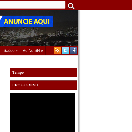
Saúde »
Vc No SN »
Tempo
Clima ao VIVO