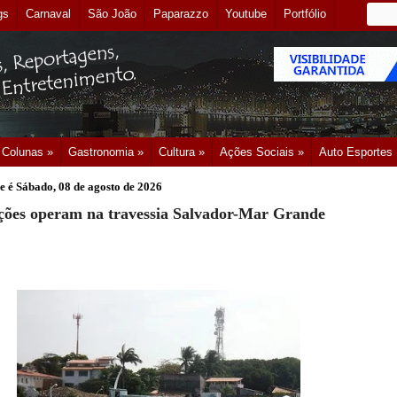
gs
Carnaval
São João
Paparazzo
Youtube
Portfólio
Colunas »
Gastronomia »
Cultura »
Ações Sociais »
Auto Esportes
e é
Sábado, 08 de agosto de 2026
ções operam na travessia Salvador-Mar Grande