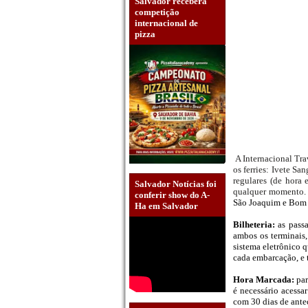
Salvador receberá
competição
internacional de
pizza
A Internacional Tra
os ferries: Ivete S
regulares (de hora
Salvador Notícias foi
qualquer momento.
conferir show do A-
São Joaquim e Bom
Ha em Salvador
Bilheteria:
as passa
ambos os terminais
sistema eletrônico 
cada embarcação, e
Hora Marcada:
par
é necessário acessar
com 30 dias de ant