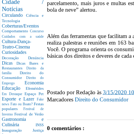
Cidade /
parcelamento, mais juros e multas es
Notícias
bola de neve” alertou.
Circulando
Ciência e
Tecnologia
Coberturas/Eventos
Comportamento
Concurso
Além das ferramentas que facilitam a 
Cuidados com a saúde
Cultura-Dança-
realiza palestras e reuniões em 163 
Teatro-Cinema
Você. O programa orienta os consumi
Curiosidades
básicas dos direitos e deveres de cada 
Decoração
Denúncia
Dicas
Dicas Bares e
Restaurantes
Direito da
Direito do
família
Consumidor
Direito do
Economia
Emprego
Educação
Efemérides
Postado por
Redação
às
3/15/2020 1
Espaço Pet
Em Destaque
Marcadores
Direito do Consumidor
Esporte e Lazer
Fake
Festas
news
Fato ou Boato?
populares
Festival de
Festival de Verão
Inverno
Gastronomia e
Culinária
INSS
0 comentários :
Inauguração
Justiça