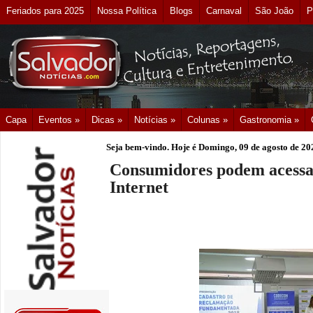
Feriados para 2025
Nossa Política
Blogs
Carnaval
São João
P
Capa
Eventos »
Dicas »
Notícias »
Colunas »
Gastronomia »
Seja bem-vindo. Hoje é
Domingo, 09 de agosto de 20
Consumidores podem acessar
Internet