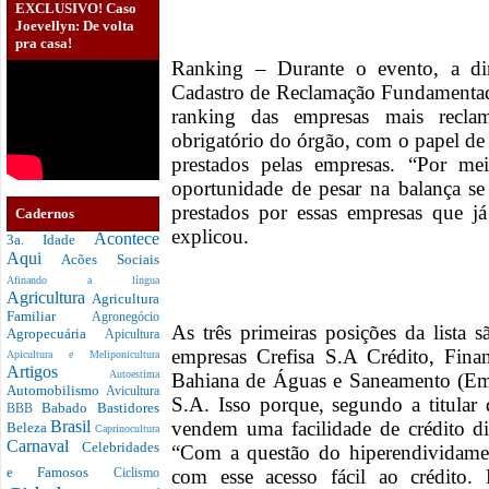
EXCLUSIVO! Caso
Joevellyn: De volta
pra casa!
Ranking – Durante o evento, a di
Cadastro de Reclamação Fundamentad
ranking das empresas mais recl
obrigatório do órgão, com o papel de 
prestados pelas empresas. “Por me
oportunidade de pesar na balança s
prestados por essas empresas que j
Cadernos
explicou.
Acontece
3a. Idade
Aqui
Acões Sociais
Afinando a língua
Agricultura
Agricultura
Familiar
Agronegócio
As três primeiras posições da lista 
Agropecuária
Apicultura
empresas Crefisa S.A Crédito, Fina
Apicultura e Meliponicultura
Artigos
Autoestima
Bahiana de Águas e Saneamento (Em
Automobilismo
Avicultura
S.A. Isso porque, segundo a titular
Babado
Bastidores
BBB
vendem uma facilidade de crédito d
Brasil
Beleza
Caprinocultura
Carnaval
Celebridades
“Com a questão do hiperendividame
e Famosos
com esse acesso fácil ao crédito.
Ciclismo