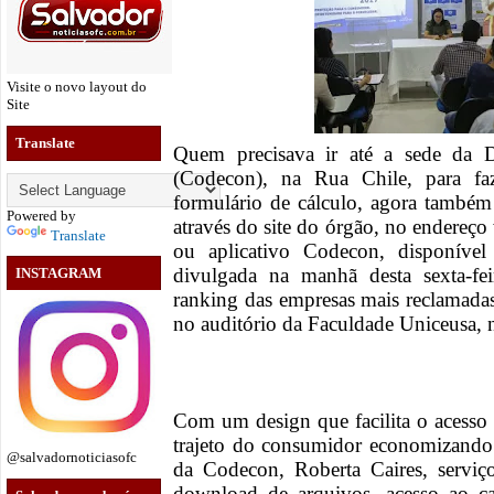
Visite o novo layout do
Site
Translate
Quem precisava ir até a sede da 
(Codecon), na Rua Chile, para fa
formulário de cálculo, agora também
Powered by
através do site do órgão, no endereço
Translate
ou aplicativo Codecon, disponíve
divulgada na manhã desta sexta-fei
INSTAGRAM
ranking das empresas mais reclamadas
no auditório da Faculdade Uniceusa, 
Com um design que facilita o acesso 
trajeto do consumidor economizando 
@salvadornoticiasofc
da Codecon, Roberta Caires, servi
download de arquivos, acesso ao c