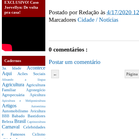
EXCLUSIVO! Caso
Joevellyn: De volta
Postado por
Redação
às
4/17/2020 1
pra casa!
Marcadores
Cidade / Notícias
0 comentários :
Cadernos
Postar um comentário
Acontece
3a. Idade
Aqui
Acões Sociais
←
Página 
Afinando a língua
Agricultura
Agricultura
Familiar
Agronegócio
Agropecuária
Apicultura
Apicultura e Meliponicultura
Artigos
Autoestima
Automobilismo
Avicultura
Babado
Bastidores
BBB
Brasil
Beleza
Caprinocultura
Carnaval
Celebridades
e Famosos
Ciclismo