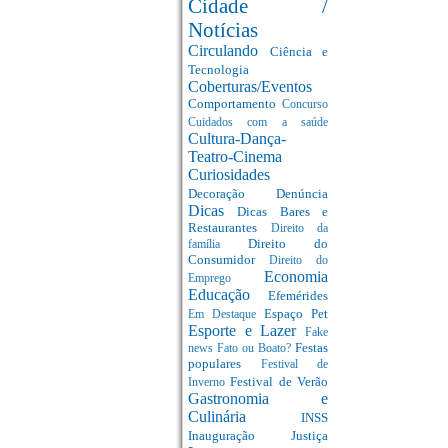
Cidade /
Notícias
Circulando
Ciência e
Tecnologia
Coberturas/Eventos
Comportamento
Concurso
Cuidados com a saúde
Cultura-Dança-
Teatro-Cinema
Curiosidades
Decoração
Denúncia
Dicas
Dicas Bares e
Restaurantes
Direito da
Direito do
família
Consumidor
Direito do
Economia
Emprego
Educação
Efemérides
Espaço Pet
Em Destaque
Esporte e Lazer
Fake
Festas
news
Fato ou Boato?
populares
Festival de
Festival de Verão
Inverno
Gastronomia e
Culinária
INSS
Inauguração
Justiça