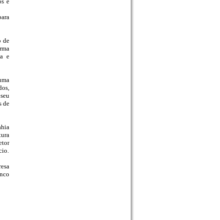
os e
para
o de
orma
sa e
 uma
dos,
 seu
s de
ahia
tura
etor
cio.
resa
anco