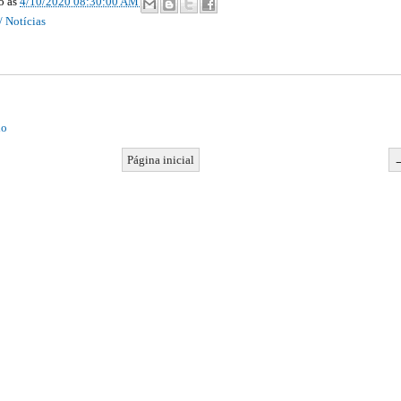
ão
às
4/10/2020 08:30:00 AM
/ Notícias
io
Página inicial