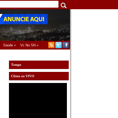
Saúde »
Vc No SN »
Tempo
Clima ao VIVO