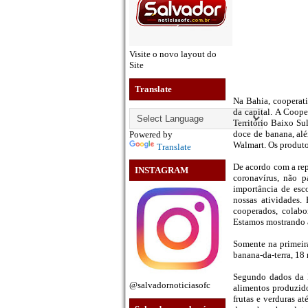
Visite o novo layout do
Site
Translate
Na Bahia, cooperati
da capital. A Coope
Território Baixo Su
doce de banana, alé
Powered by
Walmart. Os produto
Translate
De acordo com a re
INSTAGRAM
coronavírus, não 
importância de esco
nossas atividades.
cooperados, colabo
Estamos mostrando a
Somente na primeira
banana-da-terra, 18 
Segundo dados da F
@salvadornoticiasofc
alimentos produzido
frutas e verduras at