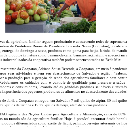
vas da agricultura familiar seguem produzindo e abastecendo redes de supermerc
rativa de Produtores Rurais de Presidente Tancredo Neves (Coopatan), localizad
l, entrega, de domingo a sexta, produtos como goma para beiju, farinha de mandi
m de produtos in natura como banana-da-terra, banana-maçã, aipim e abacaxi na 
s industrializados da cooperativa também podem ser encontrados na Rede Mix.
presentante da Coopatan, Adriana Sousa Resende, a Coopatan, em meio à pandemi
parou suas atividades e nem seu abastecimento de Salvador e região: “Sabem
ar a produção para a geração de renda dos agricultores familiares e para conti
 Redobramos os cuidados com o controle de qualidade para preservar a saúde
radores e consumidores, levando até as gôndolas produtos saudáveis e rastreáv
 importância dos pequenos produtores de alimentos no abastecimento das cidades
 de abril, a Coopatan entregou, em Salvador, 7 mil quilos de aipim, 39 mil quilo
mil quilos de farinha e 19 mil quilos de beiju, além de outros produtos.
AO, agência das Nações Unidas para Agricultura e Alimentação, cerca de 80%
s no mundo são da agricultura familiar. Hoje, é possível encontrar desde hortali
é produtos diferenciados como azeite de licuri, palmito, cervejas artesanais de licu