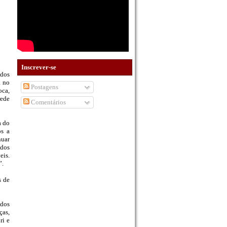
Inscrever-se
ados
a no
Postagens
oca,
rede
Comentários
a do
os a
nuar
 dos
eis.
”.
s de
 dos
ças,
ri e