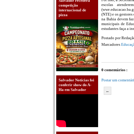
Salvador receberá
escolas atender
competição
(wwe.educacao.ba.g
internacional de
(NTE) e os gestores
pizza
na Bahia devem faze
municipais de Educ
estudantes faça a in
Postado por
Redaç
Marcadores
Educaç
0 comentários :
Postar um comentár
Salvador Notícias foi
conferir show do A-
Ha em Salvador
←