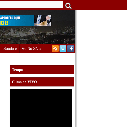
Saúde »
Vc No SN »
Tempo
Clima ao VIVO