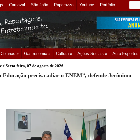
gs
Carnaval
São João
Paparazzo
Youtube
Portfólio
Colunas »
Gastronomia »
Cultura »
Ações Sociais »
Auto Esportes
e é
Sexta-feira, 07 de agosto de 2026
da Educação precisa adiar o ENEM”, defende Jerônimo