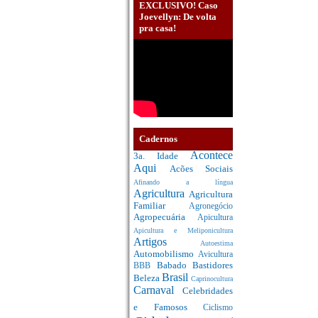
EXCLUSIVO! Caso
Joevellyn: De volta
pra casa!
Cadernos
Acontece
3a. Idade
Aqui
Acões Sociais
Afinando a língua
Agricultura
Agricultura
Familiar
Agronegócio
Agropecuária
Apicultura
Apicultura e Meliponicultura
Artigos
Autoestima
Automobilismo
Avicultura
Babado
Bastidores
BBB
Brasil
Beleza
Caprinocultura
Carnaval
Celebridades
e Famosos
Ciclismo