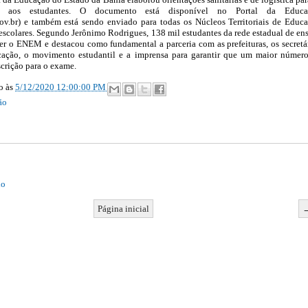
em aos estudantes. O documento está disponível no Portal da Educa
ov.br) e também está sendo enviado para todas os Núcleos Territoriais de Educ
 escolares. Segundo Jerônimo Rodrigues, 138 mil estudantes da rede estadual de en
r o ENEM e destacou como fundamental a parceria com as prefeituras, os secretá
ação, o movimento estudantil e a imprensa para garantir que um maior númer
scrição para o exame.
ão
às
5/12/2020 12:00:00 PM
ão
io
Página inicial