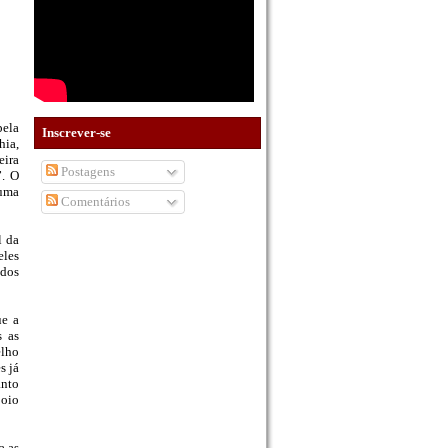
pela
Inscrever-se
hia,
eira
Postagens
”. O
 uma
Comentários
l da
eles
 dos
ue a
s as
elho
s já
anto
poio
a as