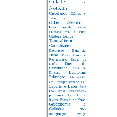
Cidade /
Notícias
Circulando
Ciência e
Tecnologia
Coberturas/Eventos
Comportamento
Concurso
Cuidados com a saúde
Cultura-Dança-
Teatro-Cinema
Curiosidades
Decoração
Denúncia
Dicas
Dicas Bares e
Restaurantes
Direito da
Direito do
família
Consumidor
Direito do
Economia
Emprego
Educação
Efemérides
Espaço Pet
Em Destaque
Esporte e Lazer
Fake
Festas
news
Fato ou Boato?
populares
Festival de
Festival de Verão
Inverno
Gastronomia e
Culinária
INSS
Inauguração
Justiça