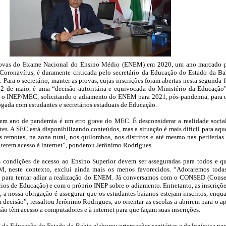
provas do Exame Nacional do Ensino Médio (ENEM) em 2020, um ano marcado 
oronavírus, é duramente criticada pelo secretário da Educação do Estado da Ba
Para o secretário, manter as provas, cujas inscrições foram abertas nesta segunda-f
22 de maio, é uma “decisão autoritária e equivocada do Ministério da Educação
iou o INEP/MEC, solicitando o adiamento do ENEM para 2021, pós-pandemia, para
logada com estudantes e secretários estaduais de Educação.
m ano de pandemia é um erro grave do MEC. É desconsiderar a realidade socia
tes. A SEC está disponibilizando conteúdos, mas a situação é mais difícil para aqu
remotas, na zona rural, nos quilombos, nos distritos e até mesmo nas periferias
 terem acesso à internet”, ponderou Jerônimo Rodrigues.
as condições de acesso ao Ensino Superior devem ser asseguradas para todos e q
, neste contexto, exclui ainda mais os menos favorecidos. “Adotaremos toda
s para tentar adiar a realização do ENEM. Já conversamos com o CONSED (Cons
rios de Educação) e com o próprio INEP sobre o adiamento. Entretanto, as inscriçõe
o, a nossa obrigação é assegurar que os estudantes baianos estejam inscritos, enqu
 decisão”, ressaltou Jerônimo Rodrigues, ao orientar as escolas a abrirem para o a
não têm acesso a computadores e à internet para que façam suas inscrições.
ia da Educação do Estado da Bahia elaborou orientações sanitárias e de logística par