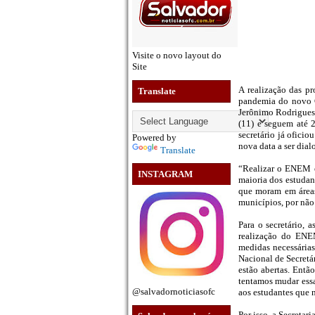
Visite o novo layout do
Site
A realização das 
Translate
pandemia do novo C
Jerônimo Rodrigues. 
(11) e seguem até 
secretário já ofic
Powered by
nova data a ser dia
Translate
“Realizar o ENEM e
INSTAGRAM
maioria dos estudan
que moram em áreas 
municípios, por não
Para o secretário, 
realização do ENEM
medidas necessária
Nacional de Secretá
estão abertas. Entã
tentamos mudar essa
@salvadornoticiasofc
aos estudantes que 
Por isso, a Secretar