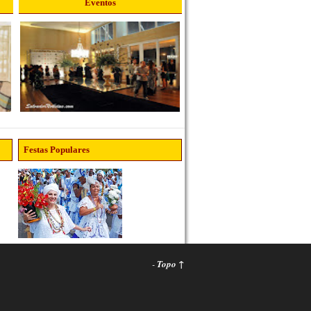
Eventos
Festas Populares
-
Topo ↑