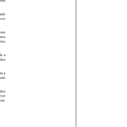
orro
tado
novo
ente
amos
vino
de a
ídos
om a
país
 dos
ecer
oas.