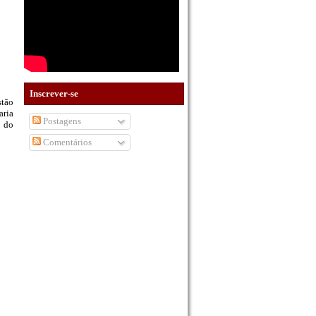
Inscrever-se
stão
aria
Postagens
o do
Comentários