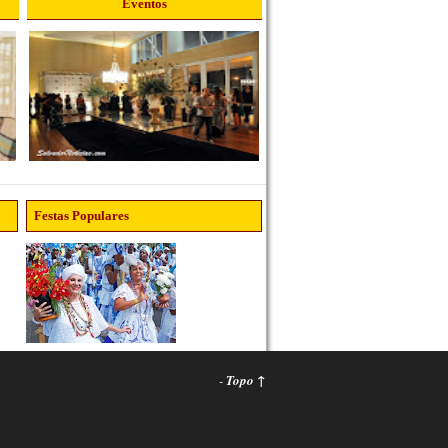
Eventos
Festas Populares
-
Topo ↑