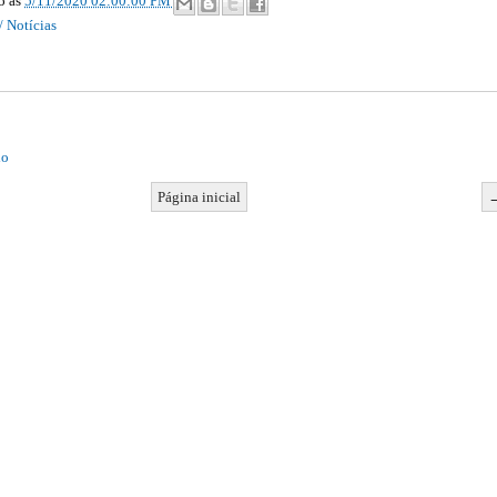
ão
às
5/11/2020 02:00:00 PM
/ Notícias
io
Página inicial