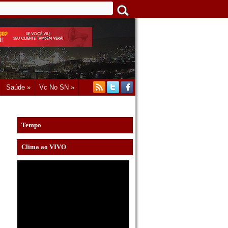
Saúde »
Vc No SN »
Tempo
Clima ao VIVO