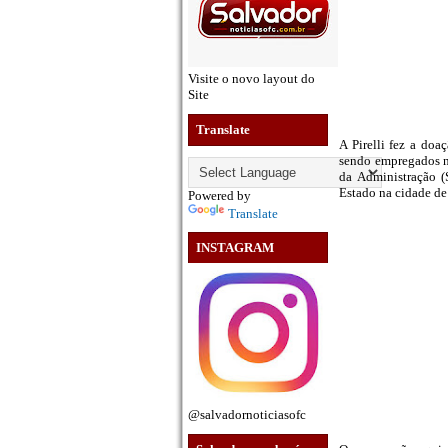
Visite o novo layout do
Site
Translate
A Pirelli fez a do
sendo empregados no
da Administração (
Estado na cidade de
Powered by
Translate
INSTAGRAM
@salvadornoticiasofc