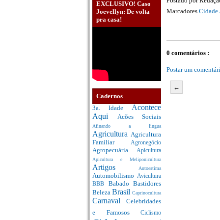
Postado por
Redaç
EXCLUSIVO! Caso
Marcadores
Cidade 
Joevellyn: De volta
pra casa!
0 comentários :
Postar um comentár
←
Cadernos
Acontece
3a. Idade
Aqui
Acões Sociais
Afinando a língua
Agricultura
Agricultura
Familiar
Agronegócio
Agropecuária
Apicultura
Apicultura e Meliponicultura
Artigos
Autoestima
Automobilismo
Avicultura
Babado
Bastidores
BBB
Brasil
Beleza
Caprinocultura
Carnaval
Celebridades
e Famosos
Ciclismo