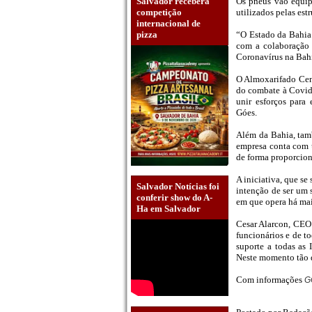
Salvador receberá
Os pneus vão equipa
competição
utilizados pelas est
internacional de
pizza
“O Estado da Bahia
com a colaboração
Coronavírus na Bahia
O Almoxarifado Cent
do combate à Covid
unir esforços para
Góes.
Além da Bahia, tam
empresa conta com u
de forma proporciona
A iniciativa, que s
Salvador Notícias foi
intenção de ser um 
conferir show do A-
em que opera há mai
Ha em Salvador
Cesar Alarcon, CEO e
funcionários e de t
suporte a todas as
Neste momento tão di
Com informações
G