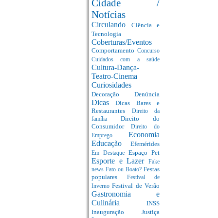
Cidade /
Notícias
Circulando
Ciência e
Tecnologia
Coberturas/Eventos
Comportamento
Concurso
Cuidados com a saúde
Cultura-Dança-
Teatro-Cinema
Curiosidades
Decoração
Denúncia
Dicas
Dicas Bares e
Restaurantes
Direito da
Direito do
família
Consumidor
Direito do
Economia
Emprego
Educação
Efemérides
Espaço Pet
Em Destaque
Esporte e Lazer
Fake
Festas
news
Fato ou Boato?
populares
Festival de
Festival de Verão
Inverno
Gastronomia e
Culinária
INSS
Inauguração
Justiça