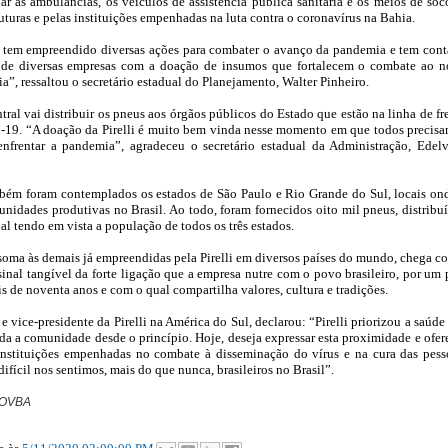
r as ambulâncias, os veículos de assistência pública sanitária e os meios de soc
ruturas e pelas instituições empenhadas na luta contra o coronavírus na Bahia.
 tem empreendido diversas ações para combater o avanço da pandemia e tem con
 de diversas empresas com a doação de insumos que fortalecem o combate ao 
”, ressaltou o secretário estadual do Planejamento, Walter Pinheiro.
ral vai distribuir os pneus aos órgãos públicos do Estado que estão na linha de fr
-19. “A doação da Pirelli é muito bem vinda nesse momento em que todos precis
 enfrentar a pandemia”, agradeceu o secretário estadual da Administração, Edel
bém foram contemplados os estados de São Paulo e Rio Grande do Sul, locais on
nidades produtivas no Brasil. Ao todo, foram fornecidos oito mil pneus, distribu
l tendo em vista a população de todos os três estados.
e soma às demais já empreendidas pela Pirelli em diversos países do mundo, chega c
sinal tangível da forte ligação que a empresa nutre com o povo brasileiro, por um 
s de noventa anos e com o qual compartilha valores, cultura e tradições.
 vice-presidente da Pirelli na América do Sul, declarou: “Pirelli priorizou a saúde
oda a comunidade desde o princípio. Hoje, deseja expressar esta proximidade e ofer
 Instituições empenhadas no combate à disseminação do vírus e na cura das pess
fícil nos sentimos, mais do que nunca, brasileiros no Brasil”.
OVBA