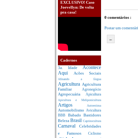
EXCLUSIVO! Caso
Joevellyn: De volta
pra casa!
0 comentários :
Postar um comentár
←
Cadernos
Acontece
3a. Idade
Aqui
Acões Sociais
Afinando a língua
Agricultura
Agricultura
Familiar
Agronegócio
Agropecuária
Apicultura
Apicultura e Meliponicultura
Artigos
Autoestima
Automobilismo
Avicultura
Babado
Bastidores
BBB
Brasil
Beleza
Caprinocultura
Carnaval
Celebridades
e Famosos
Ciclismo