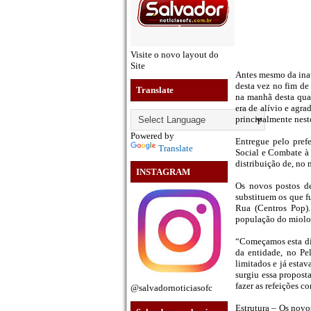
Visite o novo layout do
Site
Antes mesmo da inaug
desta vez no fim de 
Translate
na manhã desta quar
era de alívio e agra
principalmente nes
Powered by
Entregue pelo pref
Translate
Social e Combate à 
distribuição de, no 
INSTAGRAM
Os novos postos de
substituem os que 
Rua (Centros Pop).
população do miolo
“Começamos esta di
da entidade, no Pe
limitados e já esta
surgiu essa propost
fazer as refeições 
@salvadornoticiasofc
Estrutura – Os novos