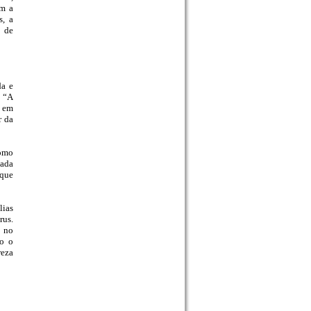
om a
s, a
o de
da e
. “A
s em
r da
como
lada
 que
lias
rus.
s no
do o
reza