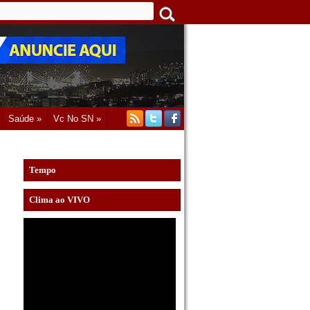
Saúde »
Vc No SN »
Tempo
Clima ao VIVO