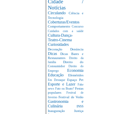
Cidade /
Notícias
Circulando
Ciência e
Tecnologia
Coberturas/Eventos
Comportamento
Concurso
Cuidados com a saúde
Cultura-Dança-
Teatro-Cinema
Curiosidades
Decoração
Denúncia
Dicas
Dicas Bares e
Restaurantes
Direito da
Direito do
família
Consumidor
Direito do
Economia
Emprego
Educação
Efemérides
Espaço Pet
Em Destaque
Esporte e Lazer
Fake
Festas
news
Fato ou Boato?
populares
Festival de
Festival de Verão
Inverno
Gastronomia e
Culinária
INSS
Inauguração
Justiça