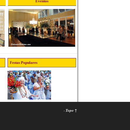
Eventos
Festas Populares
-
Topo ↑