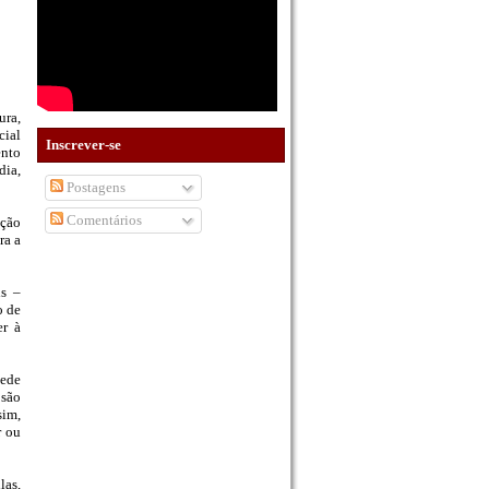
ura,
cial
Inscrever-se
ento
dia,
Postagens
Comentários
oção
ra a
is –
o de
er à
sede
 são
sim,
r ou
las,