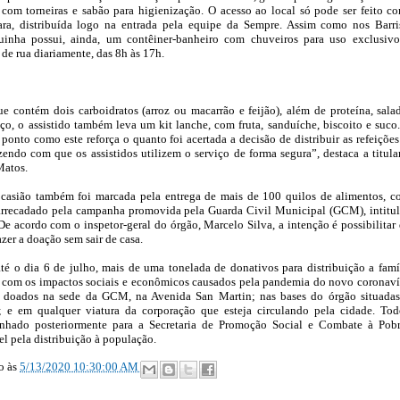
 com torneiras e sabão para higienização. O acesso ao local só pode ser feito c
ara, distribuída logo na entrada pela equipe da Sempre. Assim como nos Barri
uinha possui, ainda, um contêiner-banheiro com chuveiros para uso exclusiv
de rua diariamente, das 8h às 17h.
e contém dois carboidratos (arroz ou macarrão e feijão), além de proteína, sala
o, o assistido também leva um kit lanche, com fruta, sanduíche, biscoito e suco
ponto como este reforça o quanto foi acertada a decisão de distribuir as refeiçõe
zendo com que os assistidos utilizem o serviço de forma segura”, destaca a titula
Matos.
ocasião também foi marcada pela entrega de mais de 100 quilos de alimentos, 
arrecadado pela campanha promovida pela Guarda Civil Municipal (GCM), intitu
 acordo com o inspetor-geral do órgão, Marcelo Silva, a intenção é possibilitar
zer a doação sem sair de casa.
até o dia 6 de julho, mais de uma tonelada de donativos para distribuição a famí
m com os impactos sociais e econômicos causados pela pandemia do novo coronaví
r doados na sede da GCM, na Avenida San Martin; nas bases do órgão situada
; e em qualquer viatura da corporação que esteja circulando pela cidade. To
nhado posteriormente para a Secretaria de Promoção Social e Combate à Pob
el pela distribuição à população.
ão
às
5/13/2020 10:30:00 AM