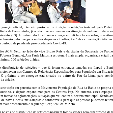
uração oficial, o terceiro posto de distribuição de refeições instalado pela Prefeit
linha da Barroquinha, já atraía diversas pessoas em situação de vulnerabilidade so
ta-feira (13). Ao saírem do local com o almoço e o kit lanche em mãos, o sentim
decimento pelo que, para muitos daqueles cidadãos, é a única alimentação feita no 
te período de pandemia provocada pela Covid-19.
eito ACM Neto, ao lado do vice Bruno Reis e da titular da Secretaria de Prom
Pobreza (Sempre), Ana Paula Matos, a estrutura é mais ampla, organizada e ágil pa
mínimo, 500 refeições diárias.
 distribuição de refeições – que já foram entregues também em Itapuã e Barr
funcionavam nos Centros de Referência Especializados para População em Situaçã
 O próximo a ser entregue está situado no bairro de Pau da Lima, para atend
 da cidade.
stribuição em parceria com o Movimento População de Rua da Bahia na própria 
lourinho, e depois expandimos para os Centros Pop. No entanto, esses espaços
vam formando aglomerações, situação que vai contra o decreto municipal. Sendo as
a de novos locais, mais amplos e confortáveis, para que as pessoas pudessem retira
com mais ordenamento e segurança”, explicou ACM Neto.
 postos de distribuição de refeições possuem toldos, grades para organização de fi