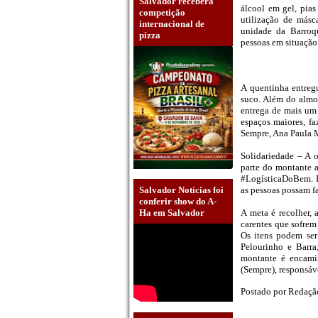
Salvador receberá
álcool em gel, pias
competição
utilização de másc
internacional de
unidade da Barroq
pizza
pessoas em situação 
A quentinha entregu
suco. Além do almoç
entrega de mais um 
espaços maiores, fa
Sempre, Ana Paula 
Solidariedade – A 
parte do montante 
#LogísticaDoBem. De
as pessoas possam fa
Salvador Notícias foi
conferir show do A-
A meta é recolher, 
Ha em Salvador
carentes que sofre
Os itens podem se
Pelourinho e Barra
montante é encami
(Sempre), responsáv
Postado por
Redaç