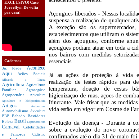
EXCLUSIVO! Caso
Joevellyn: De volta
pra casa!
Açougues liberados - Nessas localida
suspensa a realização de qualquer at
A exceção são os supermercados, pa
estabelecimentos que utilizam o sistem
além dos açougues, conforme anunc
açougues podiam atuar em toda a cid
nos bairros com medidas setorizada
essenciais.
Cadernos
Acontece
3a. Idade
Aqui
Acões Sociais
Já as ações de proteção à vida e
Afinando a língua
realização de testes rápidos para 
Agricultura
Agricultura
temperatura, doação de cestas bás
Familiar
Agronegócio
higienização de ruas, ações de comb
Agropecuária
Apicultura
Itinerante. Vale frisar que as medida
Apicultura e Meliponicultura
Artigos
Autoestima
vida estão em vigor em Cosme de Fari
Automobilismo
Avicultura
Babado
Bastidores
BBB
Brasil
Beleza
Evolução da doença - Durante a co
Caprinocultura
Carnaval
Celebridades
sobre a evolução do novo coronav
e Famosos
Ciclismo
confirmados até o dia 31 de maio foi