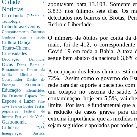
Cidade /
apontavam para 13.108. Somente e
Notícias
3.833 nos últimos sete dias. Os ma
Circulando
Ciência e
detectados nos bairros de Brotas, P
Tecnologia
Retiro e Liberdade.
Coberturas/Eventos
Comportamento
Concurso
O número de óbitos por conta da d
Cuidados com a saúde
Cultura-Dança-
maio, foi de 412, o correspondente 
Teatro-Cinema
Covid-19 em toda a Bahia. A taxa d
Curiosidades
segue bem abaixo da nacional: 3,6%
Decoração
Denúncia
Dicas
Dicas Bares e
Restaurantes
Direito da
A ocupação dos leitos clínicos está
Direito do
família
72%. "Assim como o governo do Est
Consumidor
Direito do
rede para dar suporte a pacientes com
Economia
Emprego
Educação
Efemérides
um colapso no sistema de saúde. 
Espaço Pet
Em Destaque
contaminação, hoje em 5,5%, vai ch
Esporte e Lazer
Fake
limite. Por isso, é fundamental que a
Festas
news
Fato ou Boato?
a redução de casos graves para di
populares
Festival de
Festival de Verão
Inverno
extrema importância que as medidas res
Gastronomia e
sejam seguidos e apoiados por todos"
Culinária
INSS
Inauguração
Justiça