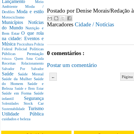
Lançamento
Meio
Ambiente
Moda /
Postado por
Denise Morais/Redação
Moda e estilo
Desfiles
Motociclismo
Municípios
Notícias
Marcadores
Cidade / Notícias
do Mundo
Nutrição e
O que rola
Bem Estar
na cidade: Eventos e
Música
Piscicultura
Policia
Policial
Políticas
Federal
0 comentários :
Públicas
Premiação
Quem Ama Cuida
Prêmios
Receitas
Relacionamento
Postar um comentário
Salvador Por Salvador
Saúde
Saúde Mental
←
Página 
Saúde da Mulher
Saúde
do Homem
Saúde e
Beleza
Saúde e Bem Estar
Saúde em Forma
Saúde
Segurança
infantil
Stock Car
Solenidades
Turismo
Sustentabilidade
Utilidade Pública
cuidados e beleza