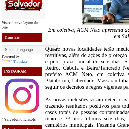
Visite o novo layout do
Site
Em coletiva, ACM Neto apresenta d
em Sa
Translate
Quatro novas localidades terão medid
restritivas, além de ações de proteção 
Powered by
e pelo prazo inicial de sete dias. 
Translate
Retiro, Cabula e Beiru/Tancredo Ne
INSTAGRAM
prefeito ACM Neto, em coletiva v
Plataforma, Liberdade, Massaranduba 
seguir os decretos e regras vigentes p
As novas inclusões visam deter o av
trazendo resultados positivos para t
casos totais de pessoas contaminad
maio e 33 nos últimos sete dias,
@salvadornoticiasofc
cemitérios municipais. Fazenda Gra