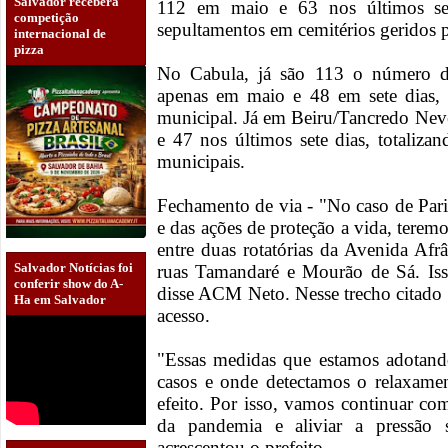
Salvador receberá
112 em maio e 63 nos últimos sete
competição
sepultamentos em cemitérios geridos p
internacional de
pizza
No Cabula, já são 113 o número de 
apenas em maio e 48 em sete dias,
municipal. Já em Beiru/Tancredo Neve
e 47 nos últimos sete dias, totaliza
municipais.
Fechamento de via - "No caso de Par
e das ações de proteção a vida, terem
entre duas rotatórias da Avenida Afr
Salvador Notícias foi
ruas Tamandaré e Mourão de Sá. Isso
conferir show do A-
disse ACM Neto. Nesse trecho citado 
Ha em Salvador
acesso.
"Essas medidas que estamos adotan
casos e onde detectamos o relaxamen
efeito. Por isso, vamos continuar c
da pandemia e aliviar a pressão 
acrescentou o prefeito.