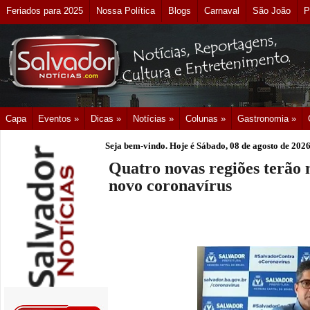
Feriados para 2025
Nossa Política
Blogs
Carnaval
São João
P
Capa
Eventos »
Dicas »
Notícias »
Colunas »
Gastronomia »
Seja bem-vindo. Hoje é
Sábado, 08 de agosto de 202
Quatro novas regiões terão 
novo coronavírus