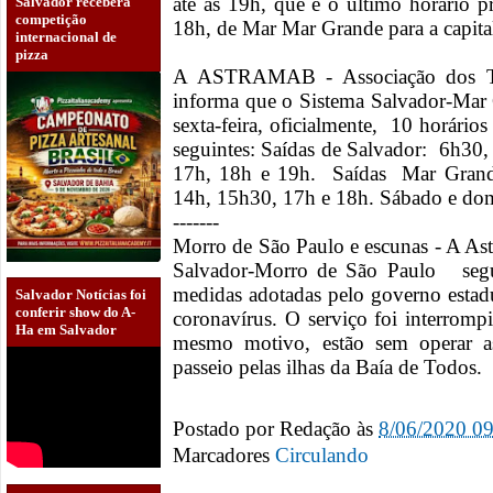
até às 19h, que é o último horário pr
Salvador receberá
competição
18h, de Mar Mar Grande para a capita
internacional de
pizza
A ASTRAMAB - Associação dos Tra
informa que o Sistema Salvador-Mar
sexta-feira, oficialmente, 10 horário
seguintes: Saídas de Salvador: 6h30
17h, 18h e 19h. Saídas Mar Grand
14h, 15h30, 17h e 18h. Sábado e dom
-------
Morro de São Paulo e escunas - A As
Salvador-Morro de São Paulo se
medidas adotadas pelo governo estad
Salvador Notícias foi
conferir show do A-
coronavírus. O serviço foi interrom
Ha em Salvador
mesmo motivo, estão sem operar a
passeio pelas ilhas da Baía de Todos.
Postado por
Redação
às
8/06/2020 0
Marcadores
Circulando