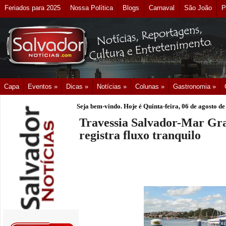
Feriados para 2025
Nossa Política
Blogs
Carnaval
São João
P
Capa
Eventos »
Dicas »
Notícias »
Colunas »
Gastronomia »
Seja bem-vindo. Hoje é
Quinta-feira, 06 de agosto d
Travessia Salvador-Mar Gr
registra fluxo tranquilo