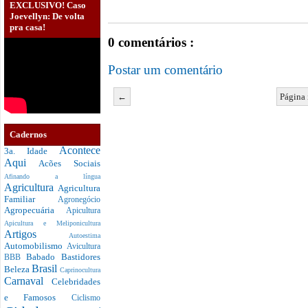
EXCLUSIVO! Caso
Joevellyn: De volta
pra casa!
0 comentários :
Postar um comentário
←
Página 
Cadernos
Acontece
3a. Idade
Aqui
Acões Sociais
Afinando a língua
Agricultura
Agricultura
Familiar
Agronegócio
Agropecuária
Apicultura
Apicultura e Meliponicultura
Artigos
Autoestima
Automobilismo
Avicultura
Babado
Bastidores
BBB
Brasil
Beleza
Caprinocultura
Carnaval
Celebridades
e Famosos
Ciclismo