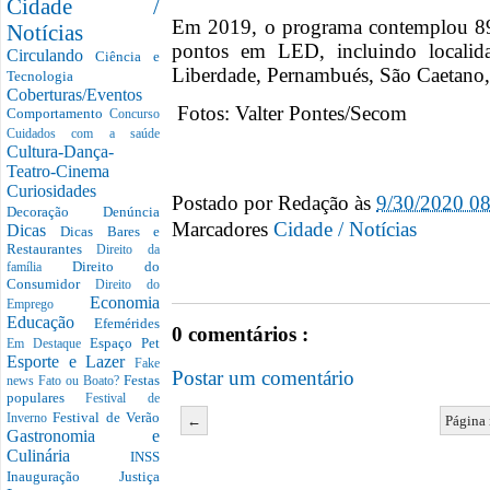
Cidade /
Em 2019, o programa contemplou 89
Notícias
pontos em LED, incluindo localid
Circulando
Ciência e
Liberdade, Pernambués, São Caetano, 
Tecnologia
Coberturas/Eventos
Fotos: Valter Pontes/Secom
Comportamento
Concurso
Cuidados com a saúde
Cultura-Dança-
Teatro-Cinema
Curiosidades
Postado por
Redação
às
9/30/2020 0
Decoração
Denúncia
Marcadores
Cidade / Notícias
Dicas
Dicas Bares e
Restaurantes
Direito da
Direito do
família
Consumidor
Direito do
Economia
Emprego
Educação
Efemérides
0 comentários :
Espaço Pet
Em Destaque
Esporte e Lazer
Fake
Postar um comentário
Festas
news
Fato ou Boato?
populares
Festival de
Festival de Verão
Inverno
←
Página 
Gastronomia e
Culinária
INSS
Inauguração
Justiça