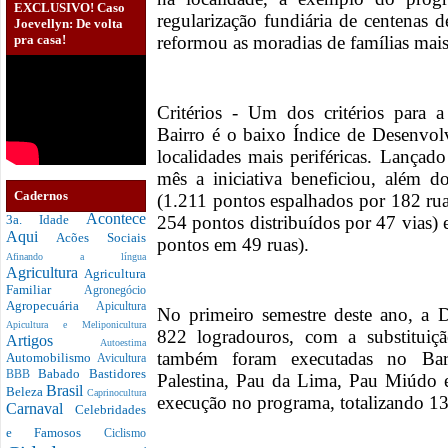
EXCLUSIVO! Caso
regularização fundiária de centenas
Joevellyn: De volta
pra casa!
reformou as moradias de famílias mai
Critérios - Um dos critérios para
Bairro é o baixo Índice de Desenvo
localidades mais periféricas. Lança
mês a iniciativa beneficiou, além
Cadernos
(1.211 pontos espalhados por 182 ru
Acontece
254 pontos distribuídos por 47 vias)
3a. Idade
Aqui
Acões Sociais
pontos em 49 ruas).
Afinando a língua
Agricultura
Agricultura
Familiar
Agronegócio
Agropecuária
Apicultura
No primeiro semestre deste ano, a 
Apicultura e Meliponicultura
822 logradouros, com a substitui
Artigos
Autoestima
também foram executadas no Barb
Automobilismo
Avicultura
Babado
Bastidores
BBB
Palestina, Pau da Lima, Pau Miúdo e
Brasil
Beleza
Caprinocultura
execução no programa, totalizando 
Carnaval
Celebridades
e Famosos
Ciclismo