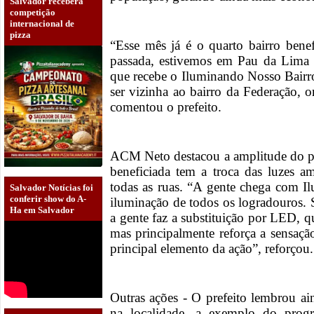
Salvador receberá
competição
internacional de
pizza
“Esse mês já é o quarto bairro ben
passada, estivemos em Pau da Lima 
que recebe o Iluminando Nosso Bairro
ser vizinha ao bairro da Federação, 
comentou o prefeito.
ACM Neto destacou a amplitude do p
beneficiada tem a troca das luzes 
todas as ruas. “A gente chega com I
Salvador Notícias foi
conferir show do A-
iluminação de todos os logradouros. S
Ha em Salvador
a gente faz a substituição por LED, 
mas principalmente reforça a sensaçã
principal elemento da ação”, reforço
Outras ações - O prefeito lembrou ain
na localidade, a exemplo do pro