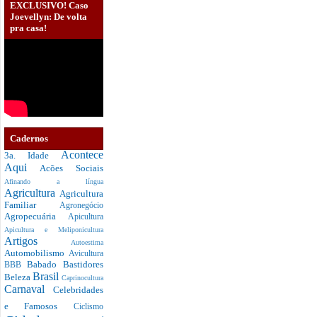
EXCLUSIVO! Caso
Joevellyn: De volta
pra casa!
Cadernos
Acontece
3a. Idade
Aqui
Acões Sociais
Afinando a língua
Agricultura
Agricultura
Familiar
Agronegócio
Agropecuária
Apicultura
Apicultura e Meliponicultura
Artigos
Autoestima
Automobilismo
Avicultura
Babado
Bastidores
BBB
Brasil
Beleza
Caprinocultura
Carnaval
Celebridades
e Famosos
Ciclismo