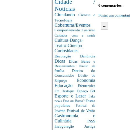
Cidade /
0 comentários :
Notícias
Circulando
Ciência e
Postar um comentár
Tecnologia
Coberturas/Eventos
←
Comportamento
Concurso
Cuidados com a saúde
Cultura-Dança-
Teatro-Cinema
Curiosidades
Decoração
Denúncia
Dicas
Dicas Bares e
Restaurantes
Direito da
Direito do
família
Consumidor
Direito do
Economia
Emprego
Educação
Efemérides
Espaço Pet
Em Destaque
Esporte e Lazer
Fake
Festas
news
Fato ou Boato?
populares
Festival de
Festival de Verão
Inverno
Gastronomia e
Culinária
INSS
Inauguração
Justiça