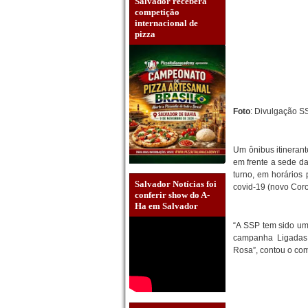
Salvador receberá
competição
internacional de
pizza
Foto
: Divulgação S
Um ônibus itinera
em frente a sede da
turno, em horários
Salvador Notícias foi
covid-19 (novo Cor
conferir show do A-
Ha em Salvador
“A SSP tem sido um
campanha Ligadas 
Rosa”, contou o co