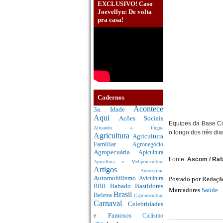
EXCLUSIVO! Caso
Joevellyn: De volta
pra casa!
Cadernos
Acontece
3a. Idade
Aqui
Acões Sociais
Equipes da Base Co
Afinando a língua
o longo dos três dia
Agricultura
Agricultura
Familiar
Agronegócio
Agropecuária
Apicultura
Fonte:
Ascom / Raf
Apicultura e Meliponicultura
Artigos
Autoestima
Automobilismo
Postado por
Redaç
Avicultura
Babado
Bastidores
BBB
Marcadores
Saúde
Brasil
Beleza
Caprinocultura
Carnaval
Celebridades
e Famosos
Ciclismo