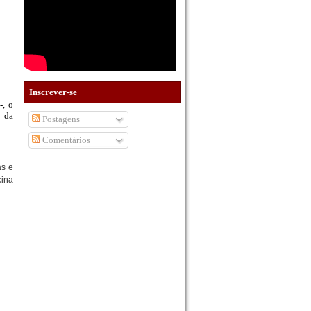
Inscrever-se
-, o
s da
Postagens
Comentários
as e
cina