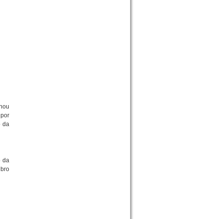
onou
 por
o da
o da
ubro