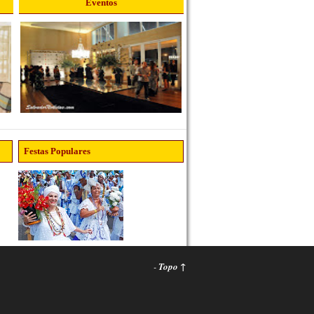
Eventos
Festas Populares
-
Topo ↑