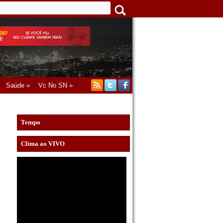
Saúde »
Vc No SN »
Tempo
Clima ao VIVO