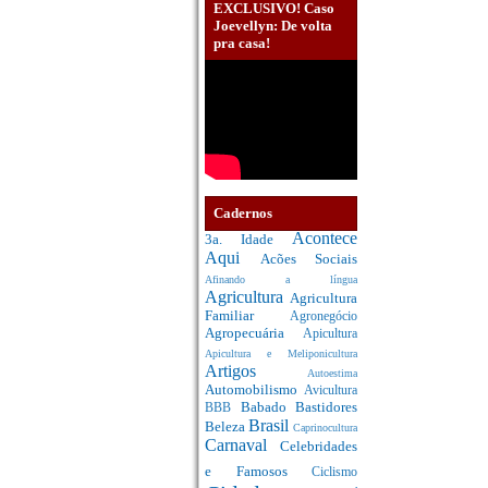
EXCLUSIVO! Caso
Joevellyn: De volta
pra casa!
Cadernos
Acontece
3a. Idade
Aqui
Acões Sociais
Afinando a língua
Agricultura
Agricultura
Familiar
Agronegócio
Agropecuária
Apicultura
Apicultura e Meliponicultura
Artigos
Autoestima
Automobilismo
Avicultura
Babado
Bastidores
BBB
Brasil
Beleza
Caprinocultura
Carnaval
Celebridades
e Famosos
Ciclismo