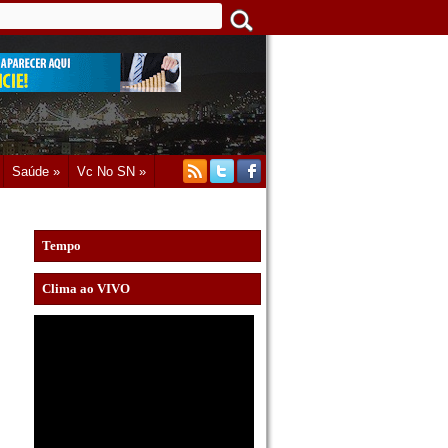
Saúde »
Vc No SN »
Tempo
Clima ao VIVO