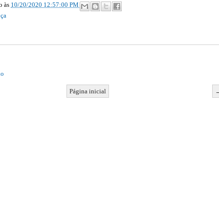
ão
às
10/20/2020 12:57:00 PM
nça
io
Página inicial