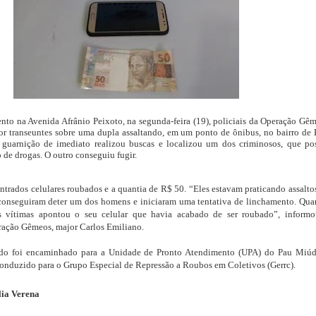
nto na Avenida Afrânio Peixoto, na segunda-feira (19), policiais da Operação Gê
or transeuntes sobre uma dupla assaltando, em um ponto de ônibus, no bairro de
 guarnição de imediato realizou buscas e localizou um dos criminosos, que po
 de drogas. O outro conseguiu fugir.
trados celulares roubados e a quantia de R$ 50. “Eles estavam praticando assalto
 conseguiram deter um dos homens e iniciaram uma tentativa de linchamento. Qu
 vítimas apontou o seu celular que havia acabado de ser roubado”, inform
ação Gêmeos, major Carlos Emiliano.
ido foi encaminhado para a Unidade de Pronto Atendimento (UPA) do Pau Miú
conduzido para o
Grupo Especial de Repressão a Roubos em Coletivos (Gerrc).
ia Verena