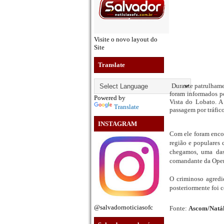
Visite o novo layout do
Site
Translate
Durante patrulhame
foram informados p
Powered by
Vista do Lobato. A
Translate
passagem por tráfico
INSTAGRAM
Com ele foram encon
região e populares
chegamos, uma das
comandante da Oper
O criminoso agred
posteriormente foi 
@salvadornoticiasofc
Fonte:
Ascom/Natál