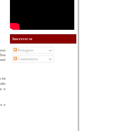
Inscrever-se
Postagens
meos
 Boa
Comentários
ssui
s na
ando
ou o
do e