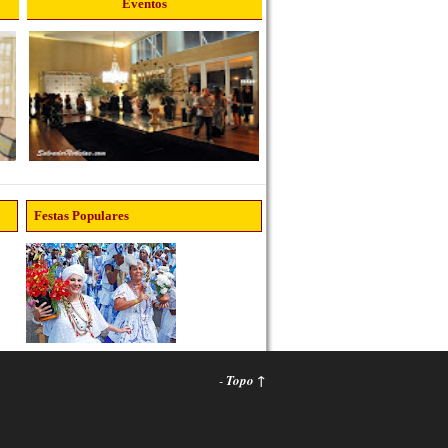
Eventos
Festas Populares
-
Topo ↑