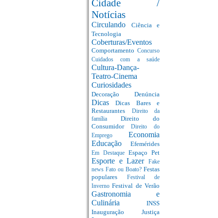
Cidade /
Notícias
Circulando
Ciência e
Tecnologia
Coberturas/Eventos
Comportamento
Concurso
Cuidados com a saúde
Cultura-Dança-
Teatro-Cinema
Curiosidades
Decoração
Denúncia
Dicas
Dicas Bares e
Restaurantes
Direito da
Direito do
família
Consumidor
Direito do
Economia
Emprego
Educação
Efemérides
Espaço Pet
Em Destaque
Esporte e Lazer
Fake
Festas
news
Fato ou Boato?
populares
Festival de
Festival de Verão
Inverno
Gastronomia e
Culinária
INSS
Inauguração
Justiça