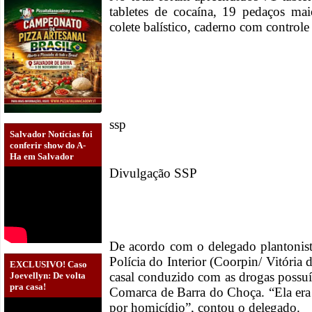
tabletes de cocaína, 19 pedaços m
colete balístico, caderno com controle
ssp
Salvador Notícias foi
conferir show do A-
Ha em Salvador
Divulgação SSP
De acordo com o delegado plantonis
Polícia do Interior (Coorpin/ Vitória
EXCLUSIVO! Caso
casal conduzido com as drogas possu
Joevellyn: De volta
pra casa!
Comarca de Barra do Choça. “Ela era 
por homicídio”, contou o delegado.