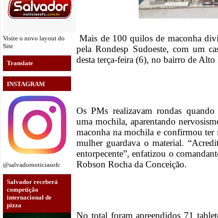
Mais de 100 quilos de maconha divi
Visite o novo layout do
Site
pela Rondesp Sudoeste, com um casa
desta terça-feira (6), no bairro de Al
Translate
INSTAGRAM
Os PMs realizavam rondas quando
uma mochila, aparentando nervosismo.
maconha na mochila e confirmou ter
mulher guardava o material. “Acredit
entorpecente”, enfatizou o comandan
Robson Rocha da Conceição.
@salvadornoticiasofc
Salvador receberá
competição
internacional de
pizza
No total foram apreendidos 71 tablet