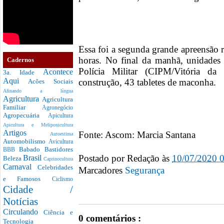
Essa foi a segunda grande apreensão 
horas. No final da manhã, unidade
Cadernos
Polícia Militar (CIPM/Vitória d
Acontece
3a. Idade
Aqui
construção, 43 tabletes de maconha.
Acões Sociais
Afinando a língua
Agricultura
Agricultura
Familiar
Agronegócio
Agropecuária
Apicultura
Apicultura e Meliponicultura
Artigos
Fonte: Ascom: Marcia Santana
Autoestima
Automobilismo
Avicultura
Babado
Bastidores
BBB
Postado por
Redação
às
10/07/2020 
Brasil
Beleza
Caprinocultura
Carnaval
Celebridades
Marcadores
Segurança
e Famosos
Ciclismo
Cidade /
Notícias
Circulando
Ciência e
0 comentários :
Tecnologia