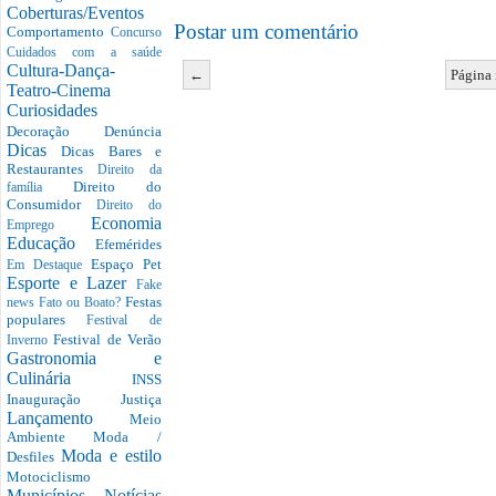
Coberturas/Eventos
Postar um comentário
Comportamento
Concurso
Cuidados com a saúde
Cultura-Dança-
←
Página 
Teatro-Cinema
Curiosidades
Decoração
Denúncia
Dicas
Dicas Bares e
Restaurantes
Direito da
Direito do
família
Consumidor
Direito do
Economia
Emprego
Educação
Efemérides
Espaço Pet
Em Destaque
Esporte e Lazer
Fake
Festas
news
Fato ou Boato?
populares
Festival de
Festival de Verão
Inverno
Gastronomia e
Culinária
INSS
Inauguração
Justiça
Lançamento
Meio
Ambiente
Moda /
Moda e estilo
Desfiles
Motociclismo
Municípios
Notícias