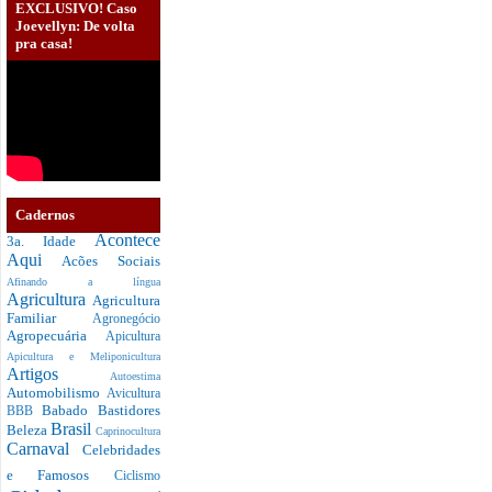
EXCLUSIVO! Caso
Joevellyn: De volta
pra casa!
Cadernos
Acontece
3a. Idade
Aqui
Acões Sociais
Afinando a língua
Agricultura
Agricultura
Familiar
Agronegócio
Agropecuária
Apicultura
Apicultura e Meliponicultura
Artigos
Autoestima
Automobilismo
Avicultura
Babado
Bastidores
BBB
Brasil
Beleza
Caprinocultura
Carnaval
Celebridades
e Famosos
Ciclismo