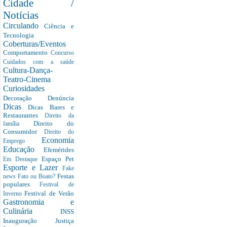
Cidade /
Notícias
Circulando
Ciência e
Tecnologia
Coberturas/Eventos
Comportamento
Concurso
Cuidados com a saúde
Cultura-Dança-
Teatro-Cinema
Curiosidades
Decoração
Denúncia
Dicas
Dicas Bares e
Restaurantes
Direito da
Direito do
família
Consumidor
Direito do
Economia
Emprego
Educação
Efemérides
Espaço Pet
Em Destaque
Esporte e Lazer
Fake
Festas
news
Fato ou Boato?
populares
Festival de
Festival de Verão
Inverno
Gastronomia e
Culinária
INSS
Inauguração
Justiça