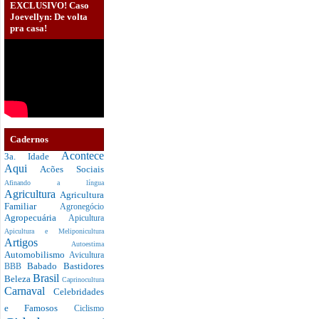
EXCLUSIVO! Caso
Joevellyn: De volta
pra casa!
Cadernos
Acontece
3a. Idade
Aqui
Acões Sociais
Afinando a língua
Agricultura
Agricultura
Familiar
Agronegócio
Agropecuária
Apicultura
Apicultura e Meliponicultura
Artigos
Autoestima
Automobilismo
Avicultura
Babado
Bastidores
BBB
Brasil
Beleza
Caprinocultura
Carnaval
Celebridades
e Famosos
Ciclismo