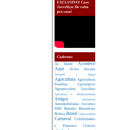
EXCLUSIVO! Caso
Joevellyn: De volta
pra casa!
Cadernos
Acontece
3a. Idade
Aqui
Acões Sociais
Afinando a língua
Agricultura
Agricultura
Familiar
Agronegócio
Agropecuária
Apicultura
Apicultura e Meliponicultura
Artigos
Autoestima
Automobilismo
Avicultura
Babado
Bastidores
BBB
Brasil
Beleza
Caprinocultura
Carnaval
Celebridades
e Famosos
Ciclismo