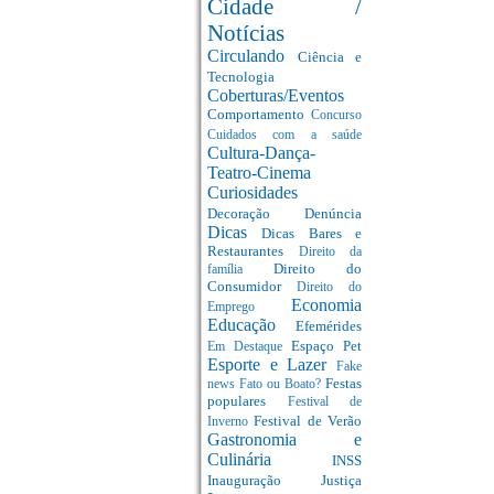
Cidade /
Notícias
Circulando
Ciência e
Tecnologia
Coberturas/Eventos
Comportamento
Concurso
Cuidados com a saúde
Cultura-Dança-
Teatro-Cinema
Curiosidades
Decoração
Denúncia
Dicas
Dicas Bares e
Restaurantes
Direito da
Direito do
família
Consumidor
Direito do
Economia
Emprego
Educação
Efemérides
Espaço Pet
Em Destaque
Esporte e Lazer
Fake
Festas
news
Fato ou Boato?
populares
Festival de
Festival de Verão
Inverno
Gastronomia e
Culinária
INSS
Inauguração
Justiça