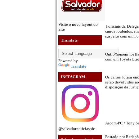
Visite o novo layout do
Policiais da Deleg
Site
carros roubados, em 
suspeito com um For
Translate
Outro homem foi fla
com um Toyota Etios
Powered by
Translate
INSTAGRAM
Os carros foram en
serão devolvidos aos
disposição da Justiç
Ascom-PC / Tony Si
@salvadornoticiasofc
Postado por
Redaç