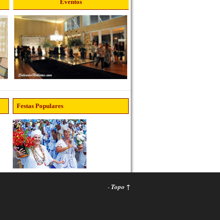
Eventos
Festas Populares
-
Topo ↑