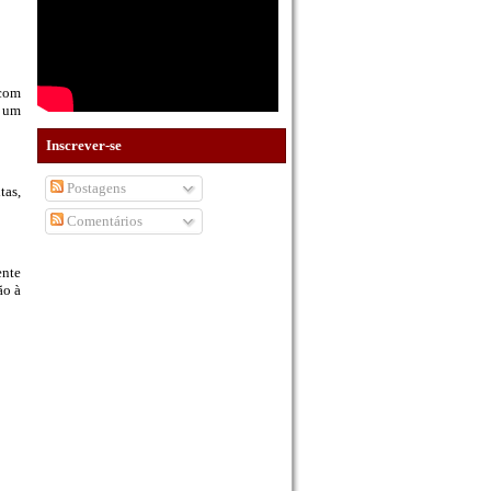
 com
o um
Inscrever-se
Postagens
tas,
Comentários
ente
ão à