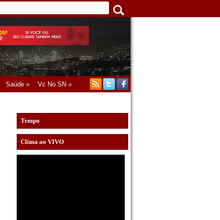
Saúde »
Vc No SN »
Tempo
Clima ao VIVO