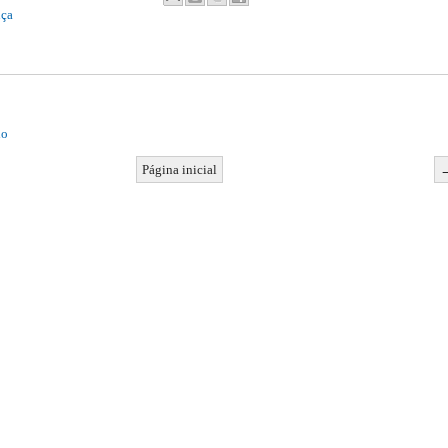
nça
io
Página inicial