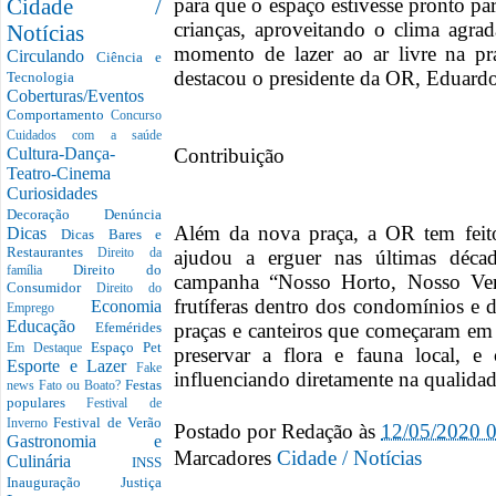
para que o espaço estivesse pronto par
Cidade /
crianças, aproveitando o clima agr
Notícias
momento de lazer ao ar livre na pra
Circulando
Ciência e
destacou o presidente da OR, Eduard
Tecnologia
Coberturas/Eventos
Comportamento
Concurso
Cuidados com a saúde
Contribuição
Cultura-Dança-
Teatro-Cinema
Curiosidades
Decoração
Denúncia
Além da nova praça, a OR tem feito
Dicas
Dicas Bares e
Restaurantes
ajudou a erguer nas últimas décad
Direito da
Direito do
família
campanha “Nosso Horto, Nosso Ver
Consumidor
Direito do
frutíferas dentro dos condomínios e 
Economia
Emprego
Educação
praças e canteiros que começaram em
Efemérides
Espaço Pet
Em Destaque
preservar a flora e fauna local, e
Esporte e Lazer
Fake
influenciando diretamente na quali
Festas
news
Fato ou Boato?
populares
Festival de
Festival de Verão
Inverno
Postado por
Redação
às
12/05/2020 
Gastronomia e
Marcadores
Cidade / Notícias
Culinária
INSS
Inauguração
Justiça