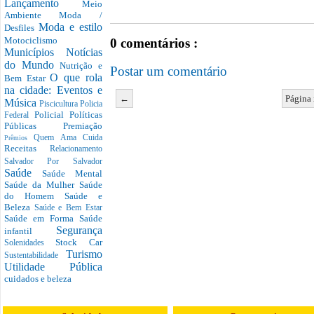
Lançamento
Meio
Ambiente
Moda /
Moda e estilo
Desfiles
Motociclismo
0 comentários :
Municípios
Notícias
do Mundo
Nutrição e
Postar um comentário
O que rola
Bem Estar
na cidade: Eventos e
←
Página 
Música
Piscicultura
Policia
Policial
Políticas
Federal
Públicas
Premiação
Quem Ama Cuida
Prêmios
Receitas
Relacionamento
Salvador Por Salvador
Saúde
Saúde Mental
Saúde da Mulher
Saúde
do Homem
Saúde e
Beleza
Saúde e Bem Estar
Saúde em Forma
Saúde
Segurança
infantil
Stock Car
Solenidades
Turismo
Sustentabilidade
Utilidade Pública
cuidados e beleza