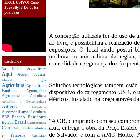
EXCLUSIVO! Caso
Joevellyn: De volta
pra casa!
A concepção utilizada foi do uso de 
ao livre, e possibilitará a realização 
exposições. O local ainda possui bi
melhorar o microclima da região,
Cadernos
comodidade e segurança dos frequen
Acontece
3a. Idade
Aqui
Acões Sociais
Afinando a língua
Soluções tecnológicas também estão
Agricultura
Agricultura
Familiar
dispositivo de carregamento USB, e 
Agronegócio
Agropecuária
Apicultura
elétricos, instalado na praça atravé
Apicultura e Meliponicultura
Artigos
Autoestima
Automobilismo
Avicultura
Babado
Bastidores
BBB
“A OR, cumprindo com seu compromis
Brasil
Beleza
Caprinocultura
atua, entrega a obra da Praça Estáci
Carnaval
Celebridades
de Salvador e com a AMO Horto. A 
e Famosos
Ciclismo